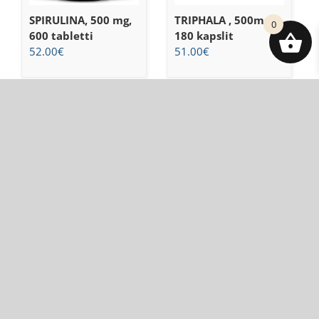
SPIRULINA, 500 mg,
TRIPHALA , 500mg,
0
600 tabletti
180 kapslit
52.00
€
51.00
€
DALSGARD OÜ
+372 5566 1459
vitabi@vitabi.ee
Tartu maakond, Tartu linn, Anne tn 80, 50705
Registrikood: 16092748
KMKR nr: EE102360428