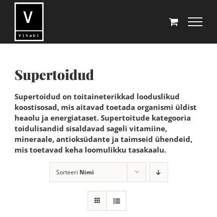
Skip
to
content
Supertoidud
Supertoidud on toitaineterikkad looduslikud
koostisosad, mis aitavad toetada organismi üldist
heaolu ja energiataset. Supertoitude kategooria
toidulisandid sisaldavad sageli vitamiine,
mineraale, antioksüdante ja taimseid ühendeid,
mis toetavad keha loomulikku tasakaalu.
Sorteeri
Nimi