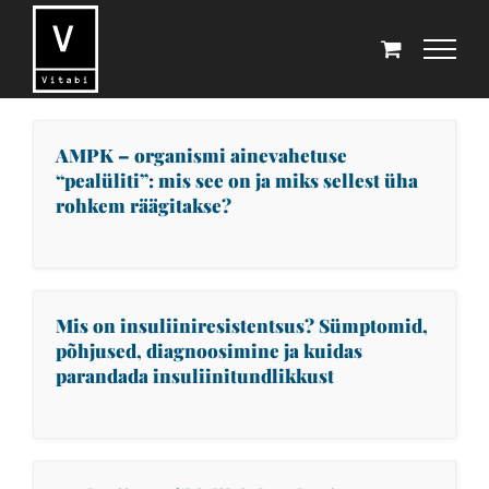
Skip
to
content
AMPK – organismi ainevahetuse
“pealüliti”: mis see on ja miks sellest üha
rohkem räägitakse?
Mis on insuliiniresistentsus? Sümptomid,
põhjused, diagnoosimine ja kuidas
parandada insuliinitundlikkust