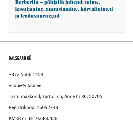
Berberiin – põhjalik juhend: toime,
kasutamine, annustamine, kõrvaltoimed
ja teadusuuringud
DALSGARD OÜ
+372 5566 1459
vitabi@vitabi.ee
Tartu maakond, Tartu linn, Anne tn 80, 50705
Registrikood: 16092748
KMKR nr: EE102360428