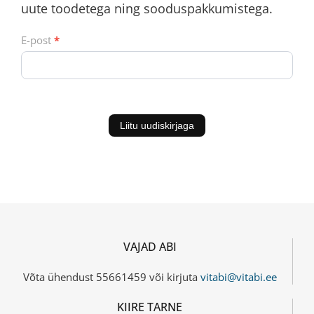
uute toodetega ning sooduspakkumistega.
uudiskiri
E-post
*
vorm
Liitu uudiskirjaga
VAJAD ABI
Võta ühendust 55661459 või kirjuta
vitabi@vitabi.ee
KIIRE TARNE