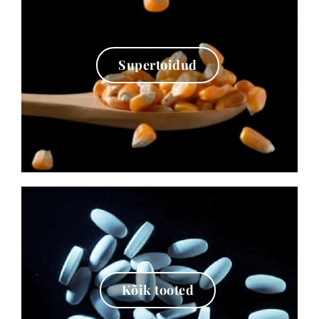
Supertoidud
Kõik tooted