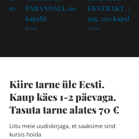
EKSTRAKT, 500
mg, 200 kapslit
S
mg, 120 kapslit
E
54.00
€
m
53.00
€
54
Kiire tarne üle Eesti.
Kaup käes 1-2 päevaga.
Tasuta tarne alates 70 €
Liitu meie uudiskirjaga, et saaksime sind
kursis hoida