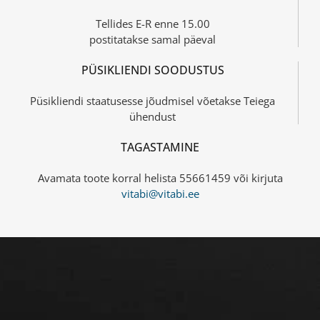
Tellides E-R enne 15.00
postitatakse samal päeval
PÜSIKLIENDI SOODUSTUS
Püsikliendi staatusesse jõudmisel võetakse Teiega
ühendust
TAGASTAMINE
Avamata toote korral helista 55661459 või kirjuta
vitabi@vitabi.ee