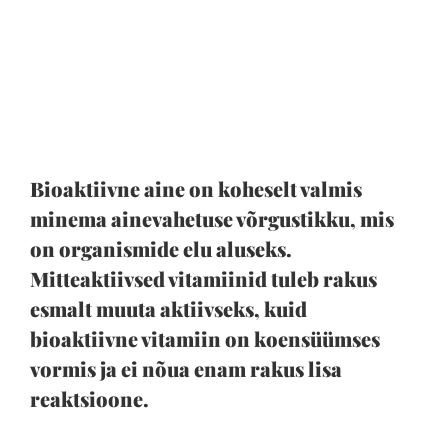
Bioaktiivne aine on koheselt valmis
minema ainevahetuse võrgustikku, mis
on organismide elu aluseks.
Mitteaktiivsed vitamiinid tuleb rakus
esmalt muuta aktiivseks, kuid
bioaktiivne vitamiin on koensüümses
vormis ja ei nõua enam rakus lisa
reaktsioone.