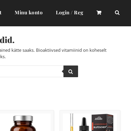
t
Minu konto
Login / Reg
did.
tained kätte saaks. Bioaktiivsed vitamiinid on koheselt
ks.