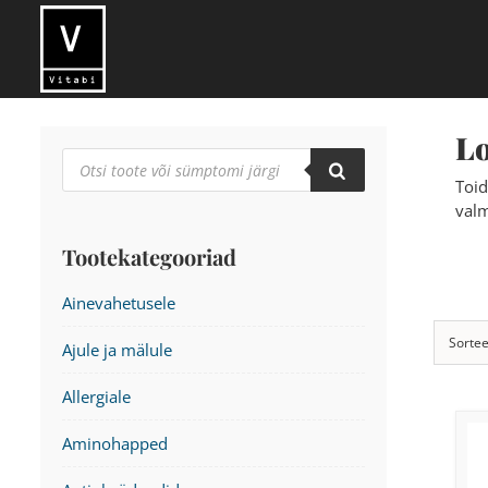
Skip
to
content
Lo
Products
search
Toid
valm
Tootekategooriad
Ainevahetusele
Sortee
Ajule ja mälule
Allergiale
Aminohapped