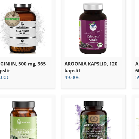
GINIIN, 500 mg, 365
AROONIA KAPSLID, 120
A
pslit
kapslit
6
.00
€
49.00
€
5