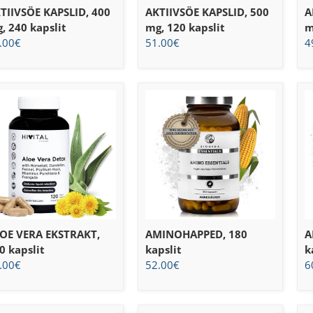
TIIVSÖE KAPSLID, 400
AKTIIVSÖE KAPSLID, 500
A
, 240 kapslit
mg, 120 kapslit
m
.00
€
51.00
€
4
OE VERA EKSTRAKT,
AMINOHAPPED, 180
A
0 kapslit
kapslit
k
.00
€
52.00
€
6