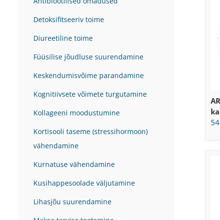
Antibiootilised omadused
Detoksifitseeriv toime
Diureetiline toime
Füüsilise jõudluse suurendamine
Keskendumisvõime parandamine
Kognitiivsete võimete turgutamine
AR
ka
Kollageeni moodustumine
54
Kortisooli taseme (stressihormoon)
vähendamine
Kurnatuse vähendamine
Kusihappesoolade väljutamine
Lihasjõu suurendamine