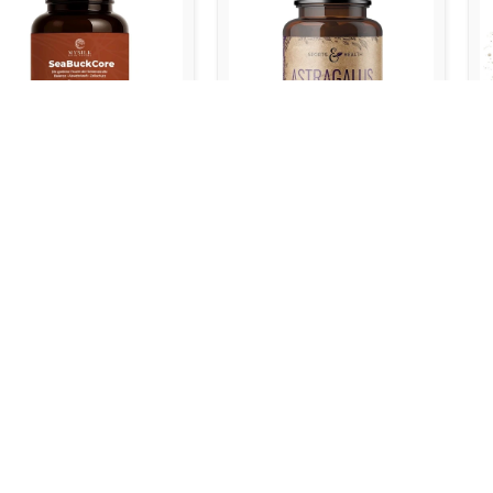
TELPAJU KAPSLID, 400
ASTRAGALUS, 600 mg,
A
,180kapslit
180 kapslit
5
.00
€
54.00
€
6