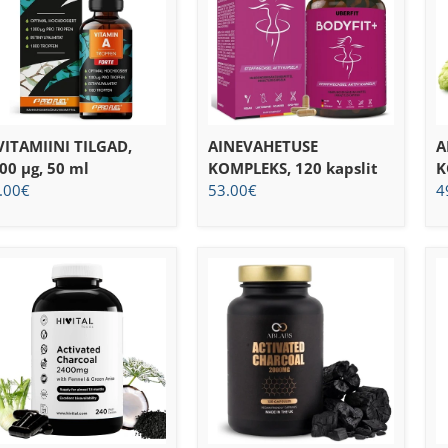
VITAMIINI TILGAD,
AINEVAHETUSE
A
00 μg, 50 ml
KOMPLEKS, 120 kapslit
K
.00
€
53.00
€
4