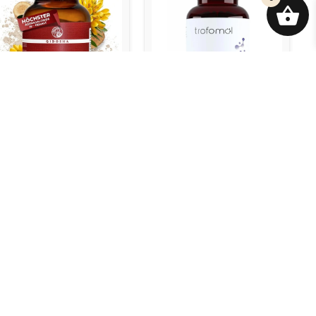
STRAGALUSE EKSTRAKT,
B VITAMIINI KOMPLEKS,
00 mg, 90 kapslit
120 kapslit
3.00
€
43.00
€