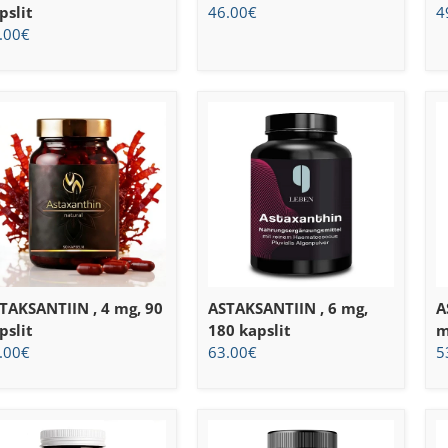
pslit
46.00
€
4
.00
€
TAKSANTIIN , 4 mg, 90
ASTAKSANTIIN , 6 mg,
A
pslit
180 kapslit
m
.00
€
63.00
€
5