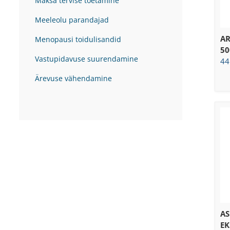
Maksa tervise toetamine
Meeleolu parandajad
AR
Menopausi toidulisandid
50
Vastupidavuse suurendamine
44
Ärevuse vähendamine
A
EK