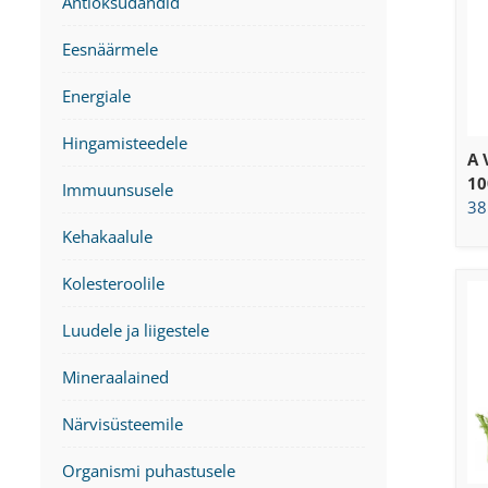
Antioksüdandid
Eesnäärmele
Energiale
Hingamisteedele
A 
10
Immuunsusele
38
Kehakaalule
Kolesteroolile
Luudele ja liigestele
Mineraalained
Närvisüsteemile
Organismi puhastusele