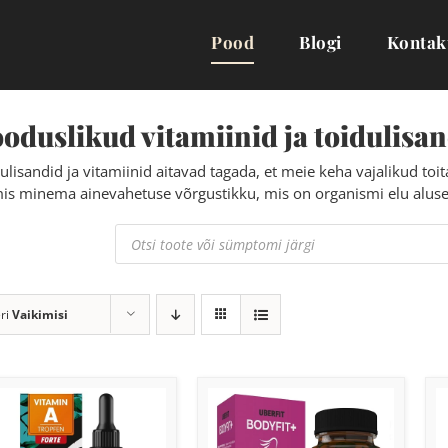
Pood
Blogi
Kontak
oduslikud vitamiinid ja toidulisan
ulisandid ja vitamiinid aitavad tagada, et meie keha vajalikud toi
is minema ainevahetuse võrgustikku, mis on organismi elu aluse
Products
search
ri
Vaikimisi