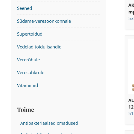
AK
Seened
mg
53
Südame-veresoonkonnale
Supertoidud
Vedelad toidulisandid
Vererõhule
Veresuhkrule
Vitamiinid
AL
12
Toime
51
Antibakteriaalsed omadused