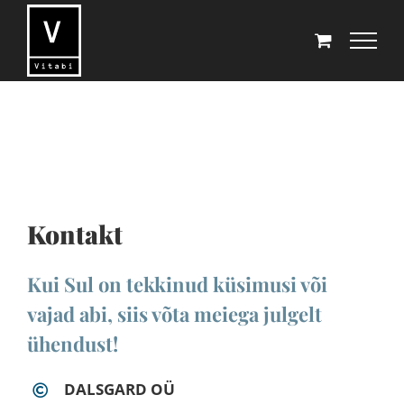
Skip
to
content
Kontakt
Kui Sul on tekkinud küsimusi või
vajad abi, siis võta meiega julgelt
ühendust!
DALSGARD OÜ