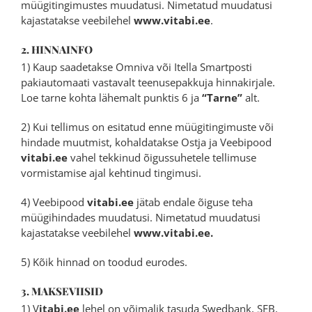
müügitingimustes muudatusi. Nimetatud muudatusi
kajastatakse veebilehel
www.vitabi.ee
.
2. HINNAINFO
1) Kaup saadetakse Omniva või Itella Smartposti
pakiautomaati vastavalt teenusepakkuja hinnakirjale.
Loe tarne kohta lähemalt punktis 6 ja
“Tarne”
alt.
2) Kui tellimus on esitatud enne müügitingimuste või
hindade muutmist, kohaldatakse Ostja ja Veebipood
vitabi.ee
vahel tekkinud õigussuhetele tellimuse
vormistamise ajal kehtinud tingimusi.
4) Veebipood
vitabi.ee
jätab endale õiguse teha
müügihindades muudatusi. Nimetatud muudatusi
kajastatakse veebilehel
www.vitabi.ee.
5) Kõik hinnad on toodud eurodes.
3. MAKSEVIISID
1) V
itabi.ee
lehel on võimalik tasuda Swedbank, SEB,