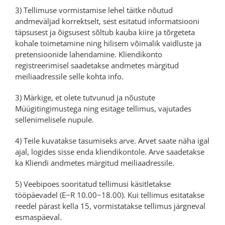
3) Tellimuse vormistamise lehel täitke nõutud
andmeväljad korrektselt, sest esitatud informatsiooni
täpsusest ja õigsusest sõltub kauba kiire ja tõrgeteta
kohale toimetamine ning hilisem võimalik vaidluste ja
pretensioonide lahendamine. Kliendikonto
registreerimisel saadetakse andmetes märgitud
meiliaadressile selle kohta info.
3) Märkige, et olete tutvunud ja nõustute
Müügitingimustega ning esitage tellimus, vajutades
sellenimelisele nupule.
4) Teile kuvatakse tasumiseks arve. Arvet saate näha igal
ajal, logides sisse enda kliendikontole. Arve saadetakse
ka Kliendi andmetes märgitud meiliaadressile.
5) Veebipoes sooritatud tellimusi käsitletakse
tööpäevadel (E−R 10.00−18.00). Kui tellimus esitatakse
reedel pärast kella 15, vormistatakse tellimus järgneval
esmaspäeval.