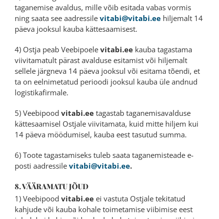
taganemise avaldus, mille võib esitada vabas vormis
ning saata see aadressile
vitabi@vitabi.ee
hiljemalt 14
päeva jooksul kauba kättesaamisest.
4) Ostja peab Veebipoele
vitabi.ee
kauba tagastama
viivitamatult pärast avalduse esitamist või hiljemalt
sellele järgneva 14 päeva jooksul või esitama tõendi, et
ta on eelnimetatud perioodi jooksul kauba üle andnud
logistikafirmale.
5) Veebipood
vitabi.ee
tagastab taganemisavalduse
kättesaamisel Ostjale viivitamata, kuid mitte hiljem kui
14 päeva möödumisel, kauba eest tasutud summa.
6) Toote tagastamiseks tuleb saata taganemisteade e-
posti aadressile
vitabi@vitabi.ee
.
8. VÄÄRAMATU JÕUD
1) Veebipood
vitabi.ee
ei vastuta Ostjale tekitatud
kahjude või kauba kohale toimetamise viibimise eest