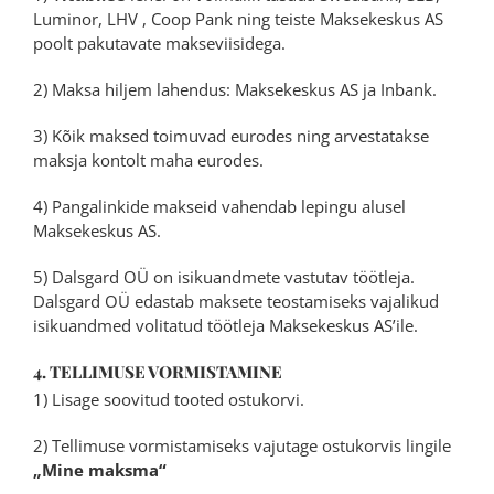
Luminor, LHV , Coop Pank ning teiste Maksekeskus AS
poolt pakutavate makseviisidega.
2) Maksa hiljem lahendus: Maksekeskus AS ja Inbank.
3) Kõik maksed toimuvad eurodes ning arvestatakse
maksja kontolt maha eurodes.
4) Pangalinkide makseid vahendab lepingu alusel
Maksekeskus AS.
5) Dalsgard OÜ on isikuandmete vastutav töötleja.
Dalsgard OÜ edastab maksete teostamiseks vajalikud
isikuandmed volitatud töötleja Maksekeskus AS’ile.
4. TELLIMUSE VORMISTAMINE
1) Lisage soovitud tooted ostukorvi.
2) Tellimuse vormistamiseks vajutage ostukorvis lingile
„Mine maksma“