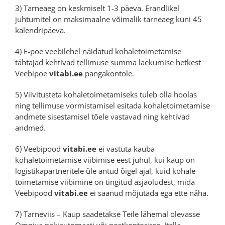
3) Tarneaeg on keskmiselt 1-3 päeva. Erandlikel
juhtumitel on maksimaalne võimalik tarneaeg kuni 45
kalendripäeva.
4) E-poe veebilehel näidatud kohaletoimetamise
tähtajad kehtivad tellimuse summa laekumise hetkest
Veebipoe
vitabi.ee
pangakontole.
5) Viivitusteta kohaletoimetamiseks tuleb olla hoolas
ning tellimuse vormistamisel esitada kohaletoimetamise
andmete sisestamisel tõele vastavad ning kehtivad
andmed.
6) Veebipood
vitabi.ee
ei vastuta kauba
kohaletoimetamise viibimise eest juhul, kui kaup on
logistikapartneritele üle antud õigel ajal, kuid kohale
toimetamise viibimine on tingitud asjaoludest, mida
Veebipood
vitabi.ee
ei saanud mõjutada ega ette näha.
7) Tarneviis – Kaup saadetakse Teile lähemal olevasse