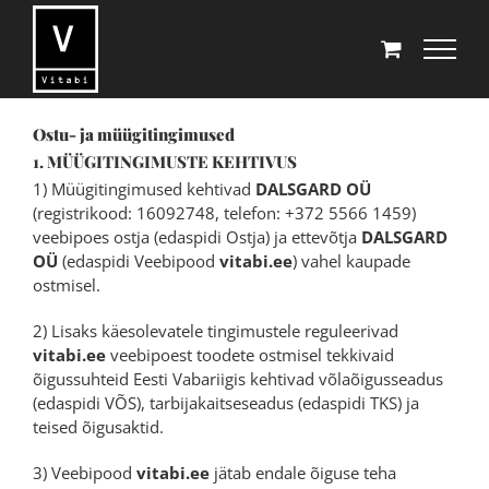
Skip
to
content
Ostu- ja müügitingimused
1. MÜÜGITINGIMUSTE KEHTIVUS
1) Müügitingimused kehtivad
DALSGARD OÜ
(registrikood: 16092748, telefon: +372 5566 1459)
veebipoes ostja (edaspidi Ostja) ja ettevõtja
DALSGARD
OÜ
(edaspidi Veebipood
vitabi.ee
) vahel kaupade
ostmisel.
2) Lisaks käesolevatele tingimustele reguleerivad
vitabi.ee
veebipoest toodete ostmisel tekkivaid
õigussuhteid Eesti Vabariigis kehtivad võlaõigusseadus
(edaspidi VÕS), tarbijakaitseseadus (edaspidi TKS) ja
teised õigusaktid.
3) Veebipood
vitabi.ee
jätab endale õiguse teha