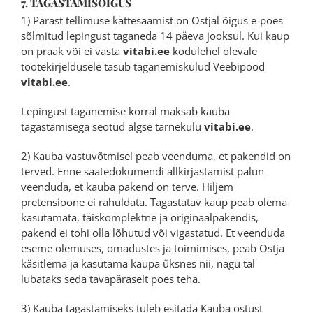
7. TAGASTAMISÕIGUS
1) Pärast tellimuse kättesaamist on Ostjal õigus e-poes
sõlmitud lepingust taganeda 14 päeva jooksul. Kui kaup
on praak või ei vasta
vitabi.ee
kodulehel olevale
tootekirjeldusele tasub taganemiskulud Veebipood
vitabi.ee
.
Lepingust taganemise korral maksab kauba
tagastamisega seotud algse tarnekulu
vitabi.ee
.
2) Kauba vastuvõtmisel peab veenduma, et pakendid on
terved. Enne saatedokumendi allkirjastamist palun
veenduda, et kauba pakend on terve. Hiljem
pretensioone ei rahuldata. Tagastatav kaup peab olema
kasutamata, täiskomplektne ja originaalpakendis,
pakend ei tohi olla lõhutud või vigastatud. Et veenduda
eseme olemuses, omadustes ja toimimises, peab Ostja
käsitlema ja kasutama kaupa üksnes nii, nagu tal
lubataks seda tavapäraselt poes teha.
3) Kauba tagastamiseks tuleb esitada Kauba ostust