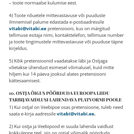
– toote normaalse kulumise eest.
4) Toote nõuetele mittevastavuse või puuduste
ilmnemisel palume edastada e-postiaadressile
vitabi@vitabi.ee
pretensiooni, kus on märgitud
tellimuse esitaja nimi, kontakttelefon, tellimuse number
ja toote tingimustele mittevastavuse või puuduse täpne
kirjeldus.
5) Kõik pretensioonid vaadatakse läbi ja Ostjaga
võetakse ühendust esimesel võimalusel, kuid mitte
hiljem kui 14 päeva jooksul alates pretensiooni
kättesaamisest.
10. OSTJA ÕIGUS PÖÖRDUDA EUROOPA LIIDU
TARBIJAVAIDLUSI LAHENDAVA PLATVORMI POOLE
1) Kui ostjal on Veebipoe osas pretensioone, tuleb need
saata e-kirja aadressile
vitabi@vitabi.ee
.
2) Kui ostja ja Veebipood ei suuda lahenda vaidlust
kokkuleppe teel, siis on ostjal võimalik pöörduda