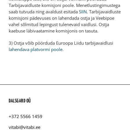
Tarbijavaidluste komisjoni poole. Menetlustingimustega
saab tutvuda ning avaldust esitada
SIIN
. Tarbijavaidluste
komisjoni pädevuses on lahendada ostja ja Veebipoe
vahel sõlmitud lepingust tulenevaid vaidlusi. Ostja
kaebuse läbivaatamine komisjonis on tasuta.
3) Ostja võib pöörduda Euroopa Liidu tarbijavaidlusi
lahendava platvormi poole
.
DALSGARD OÜ
+372 5566 1459
vitabi@vitabi.ee