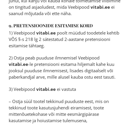
juhul, kui kahju või kauba kohale toimetamise viibimine
on tingitud asjaoludest, mida Veebipood
vitabi.ee
ei
saanud mõjutada või ette näha.
9. PRETENSIOONIDE ESITAMISE KORD
1) Veebipood
vitabi.ee
poolt müüdud toodetele kehtib
VÕS §-s 218 lg 2 sätestatud 2-aastane pretensiooni
esitamise tähtaeg.
2) Ostja peab puuduse ilmnemisel Veebipood
vitabi.ee
-le pretensiooni esitama hiljemalt kahe kuu
jooksul puuduse ilmnemisest, lisades digitaalselt või
paberkandjal arve, mille alusel kauba ostu eest tasuti.
3) Veebipood
vitabi.ee
ei vastuta
– Ostja süül tootel tekkinud puuduste eest, mis on
tekkinud toote kasutusjuhendi eiramisest, toote
mittenõuetekohase või mitte eesmärgipärase
kasutamise ja hoiustamise tulemusena,