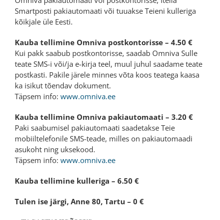
Omniva pakiautomaati või postkontorisse, Itella
Smartposti pakiautomaati või tuuakse Teieni kulleriga
kõikjale üle Eesti.
Kauba tellimine Omniva postkontorisse – 4.50 €
Kui pakk saabub postkontorisse, saadab Omniva Sulle
teate SMS-i või/ja e-kirja teel, muul juhul saadame teate
postkasti. Pakile järele minnes võta koos teatega kaasa
ka isikut tõendav dokument.
Täpsem info:
www.omniva.ee
Kauba tellimine Omniva pakiautomaati – 3.20 €
Paki saabumisel pakiautomaati saadetakse Teie
mobiiltelefonile SMS-teade, milles on pakiautomaadi
asukoht ning uksekood.
Täpsem info:
www.omniva.ee
Kauba tellimine kulleriga – 6.50 €
Tulen ise järgi, Anne 80, Tartu – 0 €