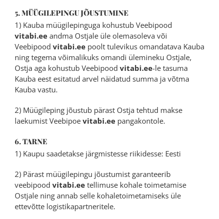
5. MÜÜGILEPINGU JÕUSTUMINE
1) Kauba müügilepinguga kohustub Veebipood
vitabi.ee
andma Ostjale üle olemasoleva või
Veebipood
vitabi.ee
poolt tulevikus omandatava Kauba
ning tegema võimalikuks omandi ülemineku Ostjale,
Ostja aga kohustub Veebipood
vitabi.ee
-le tasuma
Kauba eest esitatud arvel näidatud summa ja võtma
Kauba vastu.
2) Müügileping jõustub pärast Ostja tehtud makse
laekumist Veebipoe
vitabi.ee
pangakontole.
6. TARNE
1) Kaupu saadetakse järgmistesse riikidesse: Eesti
2) Pärast müügilepingu jõustumist garanteerib
veebipood
vitabi.ee
tellimuse kohale toimetamise
Ostjale ning annab selle kohaletoimetamiseks üle
ettevõtte logistikapartneritele.