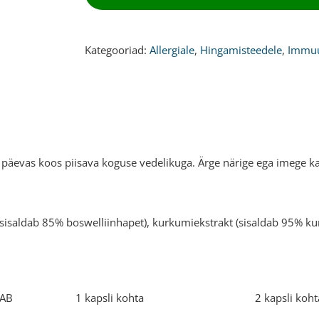
180
kapslit
kogus
Kategooriad:
Allergiale
,
Hingamisteedele
,
Immuu
 päevas koos piisava koguse vedelikuga. Ärge närige ega imege kap
 (sisaldab 85% boswelliinhapet), kurkumiekstrakt (sisaldab 95% 
S SISALDAB 1 kapsli kohta 2 kapsli