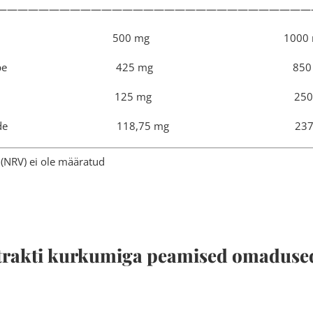
——————————————————————————————
iekstrakt 500 mg 1
85% bosveliinhape 425 m
i ekstrakt 125 mg 
5% kurkuminoide 118,75 
(NRV) ei ole määratud
strakti kurkumiga peamised omaduse