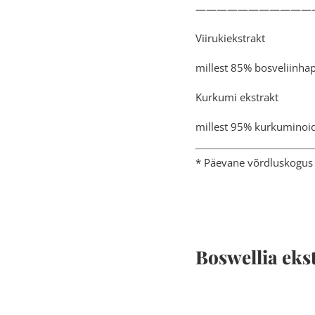
———————————
Viiruk
millest 
Kurkum
millest 9
* Päevane võrdluskogus 
Boswellia ek