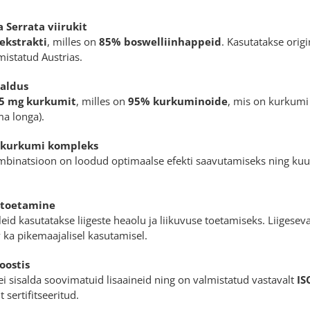
 Serrata viirukit
ekstrakti
, milles on
85% boswelliinhappeid
. Kasutatakse orig
mistatud Austrias.
saldus
5 mg kurkumit
, milles on
95% kurkuminoide
, mis on kurkumi
a longa
).
a kurkumi kompleks
mbinatsioon on loodud optimaalse efekti saavutamiseks ning ku
e toetamine
id kasutatakse liigeste heaolu ja liikuvuse toetamiseks. Liigesev
v ka pikemaajalisel kasutamisel.
oostis
 ei sisalda soovimatuid lisaaineid ning on valmistatud vastavalt
IS
sertifitseeritud.