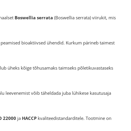
inaalset
Boswellia serrata
(
Boswellia serrata
) viirukit, mis
 peamised bioaktiivsed ühendid. Kurkum pärineb taimest
ulub üheks kõige tõhusamaks taimseks põletikuvastaseks
alu leevenemist võib täheldada juba lühikese kasutusaja
O 22000
ja
HACCP
kvaliteedistandarditele. Tootmine on