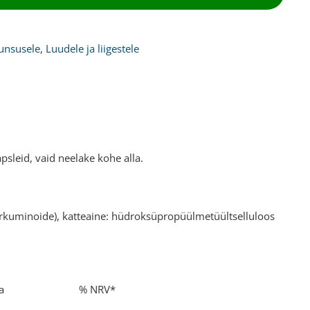
nsusele
,
Luudele ja liigestele
sleid, vaid neelake kohe alla.
kurkuminoide), katteaine: hüdroksüpropüülmetüültselluloos
 kohta % NRV*