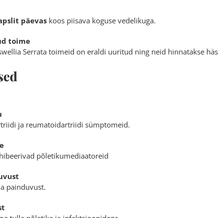
apslit päevas
koos piisava koguse vedelikuga.
ud toime
swellia Serrata toimeid on eraldi uuritud ning neid hinnatakse hä
sed
u
riidi ja reumatoidartriidi sümptomeid.
e
hibeerivad põletikumediaatoreid
kuvust
 ja painduvust.
st
e tulla põletike ja infektsioonidega.