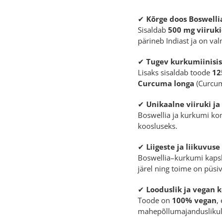
✔
Kõrge doos Boswellia
Sisaldab
500 mg viiruki
pärineb Indiast ja on val
✔
Tugev kurkumiinisi
Lisaks sisaldab toode
12
Curcuma longa
(
Curcum
✔
Unikaalne viiruki j
Boswellia ja kurkumi ko
koosluseks.
✔
Liigeste ja liikuvus
Boswellia–kurkumi kapsle
järel ning toime on püsi
✔
Looduslik ja vegan k
Toode on
100% vegan
,
mahepõllumajanduslikult 