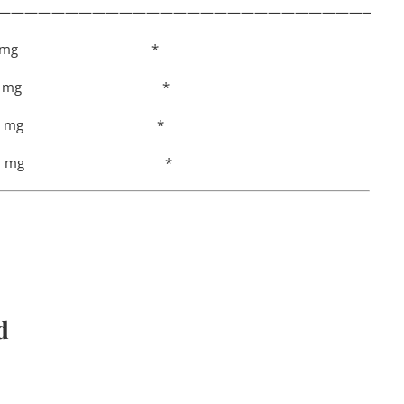
——————————————————————————————
000 mg *
g 850 mg *
250 mg *
mg 237 mg *
d