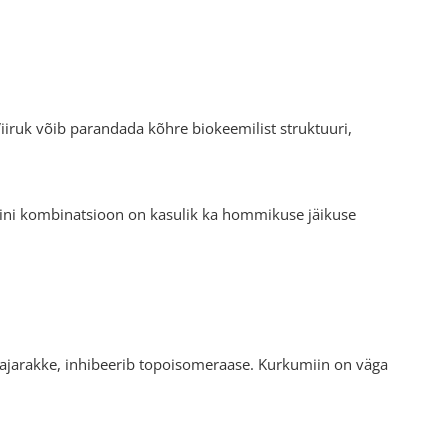
ruk võib parandada kõhre biokeemilist struktuuri,
umiini kombinatsioon on kasulik ka hommikuse jäikuse
svajarakke, inhibeerib topoisomeraase. Kurkumiin on väga