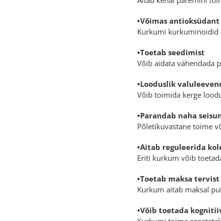
•Võimas antioksüdant
Kurkumi kurkuminoidid n
•Toetab seedimist
Võib aidata vähendada pu
•Looduslik valuleeven
Võib toimida kerge lood
•Parandab naha seisu
Põletikuvastane toime v
•Aitab reguleerida kol
Eriti kurkum võib toeta
•Toetab maksa tervist
Kurkum aitab maksal puh
•Võib toetada kognitii
Kurkumi toime seostata