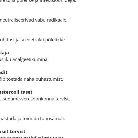
eutraliseerivad vabu radikaale.
hitusi ja seedetrakti põletikke.
daja
usliku analgeetikumina.
ndit
õib toetada naha puhastumist.
esterooli taset
da südame-veresoonkonna tervist.
astuda ja toimida tõhusamalt.
vset tervist
kse parema mälufunktsiooniga.