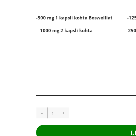
-500 mg 1 kapsli kohta Boswelliat -125 
-1000 mg 2 kapsli kohta -250 mg 2 
BOSWELLIA
EKSTRAKT,
1000
L
mg,