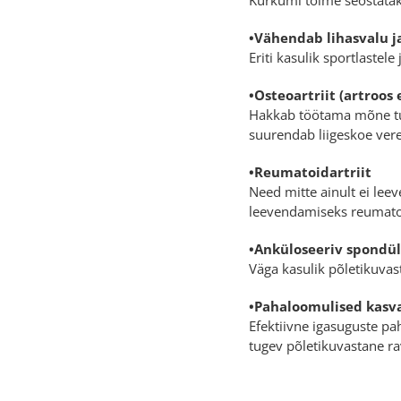
•Vähendab lihasvalu j
Eriti kasulik sportlastele 
•Osteoartriit (artroos
Hakkab töötama mõne tun
suurendab liigeskoe ver
•Reumatoidartriit
Need mitte ainult ei lee
leevendamiseks reumatoi
•Anküloseeriv spondül
Väga kasulik põletikuvas
•Pahaloomulised kasva
Efektiivne igasuguste pa
tugev põletikuvastane ra