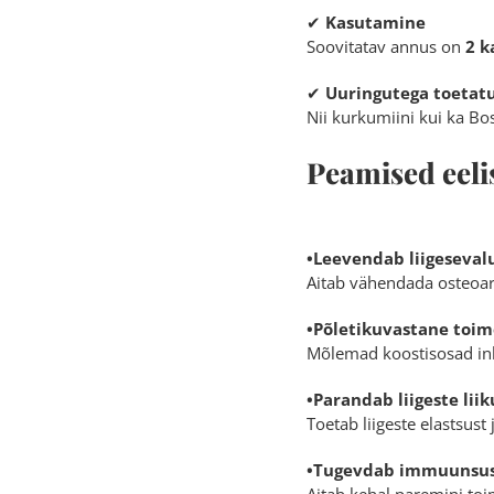
✔
Kasutamine
Soovitatav annus on
2 k
✔
Uuringutega toetat
Nii kurkumiini kui ka Bo
Peamised eeli
•Leevendab liigeseval
Aitab vähendada osteoart
•Põletikuvastane toim
Mõlemad koostisosad in
•Parandab liigeste lii
Toetab liigeste elastsust
•Tugevdab immuunsu
Aitab kehal paremini toim