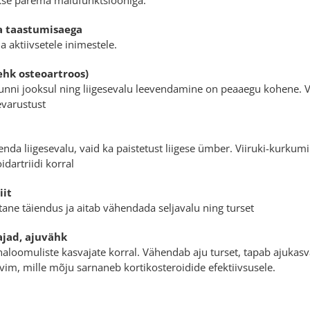
a taastumisaega
ja aktiivsetele inimestele.
 ehk osteoartroos)
ni jooksul ning liigesevalu leevendamine on peaaegu kohene. Vii
evarustust
venda liigesevalu, vaid ka paistetust liigese ümber. Viiruki-kurk
dartriidi korral
iit
tane täiendus ja aitab vähendada seljavalu ning turset
jad, ajuvähk
haloomuliste kasvajate korral. Vähendab aju turset, tapab ajuka
vim, mille mõju sarnaneb kortikosteroidide efektiivsusele.