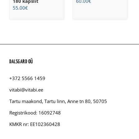
180 kapslit
60.00
€
55.00
€
DALSGARD OÜ
+372 5566 1459
vitabi@vitabi.ee
Tartu maakond, Tartu linn, Anne tn 80, 50705
Registrikood: 16092748
KMKR nr: EE102360428