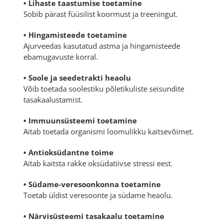
• Lihaste taastumise toetamine
Sobib pärast füüsilist koormust ja treeningut.
• Hingamisteede toetamine
Ajurveedas kasutatud astma ja hingamisteede
ebamugavuste korral.
• Soole ja seedetrakti heaolu
Võib toetada soolestiku põletikuliste seisundite
tasakaalustamist.
• Immuunsüsteemi toetamine
Aitab toetada organismi loomulikku kaitsevõimet.
• Antioksüdantne toime
Aitab kaitsta rakke oksüdatiivse stressi eest.
• Südame-veresoonkonna toetamine
Toetab üldist veresoonte ja südame heaolu.
• Närvisüsteemi tasakaalu toetamine