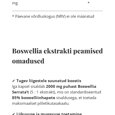
mg *
* Päevane võrdluskogus (NRV) ei ole määratud
Boswellia ekstrakti peamised
omadused
✔
Tugev liigestele suunatud koostis
Iga kapsel sisaldab
2000 mg puhast Boswellia
Serrata’t
(5 : 1 ekstrakt), mis on standardiseeritud
85% boswelliinhapete
sisaldusega, et toetada
maksimaalset põletikutasakaalu.
✔
Liikuvuse ja mugavuse toetamine