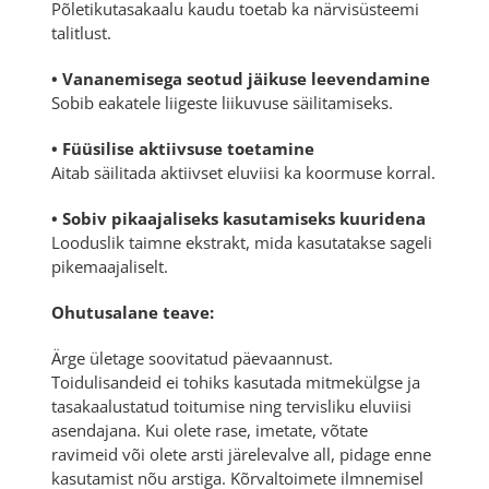
Põletikutasakaalu kaudu toetab ka närvisüsteemi
talitlust.
• Vananemisega seotud jäikuse leevendamine
Sobib eakatele liigeste liikuvuse säilitamiseks.
• Füüsilise aktiivsuse toetamine
Aitab säilitada aktiivset eluviisi ka koormuse korral.
• Sobiv pikaajaliseks kasutamiseks kuuridena
Looduslik taimne ekstrakt, mida kasutatakse sageli
pikemaajaliselt.
Ohutusalane teave:
Ärge ületage soovitatud päevaannust.
Toidulisandeid ei tohiks kasutada mitmekülgse ja
tasakaalustatud toitumise ning tervisliku eluviisi
asendajana. Kui olete rase, imetate, võtate
ravimeid või olete arsti järelevalve all, pidage enne
kasutamist nõu arstiga. Kõrvaltoimete ilmnemisel