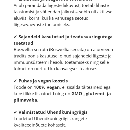
Aitab parandada liigeste liikuvust, toetab lihaste
taastumist ja vähendab jäikust – sobib nii aktiivse
eluviisi korral kui ka vanusega seotud
liigesevaevuste toetamiseks.
✔
Sajandeid kasutatud ja teadusuuringutega
toetatud
Boswellia serrata (
Boswellia serrata
) on ajurveeda
traditsioonis kasutusel olnud sajandeid liigeste ja
immuunsüsteemi heaolu toetamiseks ning selle
toimet on uuritud ka kaasaegses teaduses.
✔
Puhas ja vegan koostis
Toode on
100% vegan
, ei sisalda täiteaineid ega
kunstlikke lisaaineid ning on
GMO-, gluteeni- ja
piimavaba
.
✔
Valmistatud Ühendkuningriigis
Toodetud Ühendkuningriigis rangete
kvaliteedinõuete kohaselt.