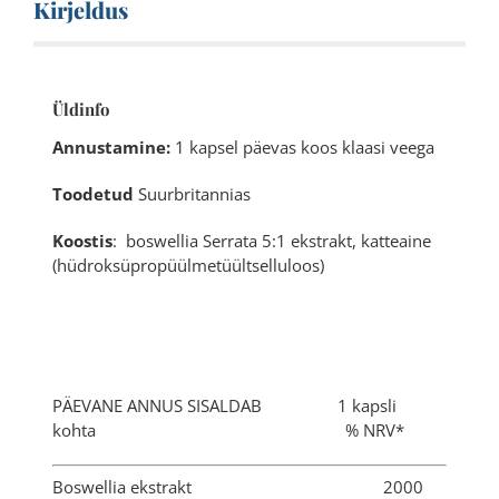
Kirjeldus
Üldinfo
Annustamine:
1 kapsel päevas koos klaasi veega
Toodetud
Suurbritannias
Koostis
: boswellia Serrata 5:1 ekstrakt, katteaine
(hüdroksüpropüülmetüültselluloos)
PÄEVANE ANNUS SISALDAB 1 kapsli
kohta % NRV*
Boswellia ekstrakt 2000