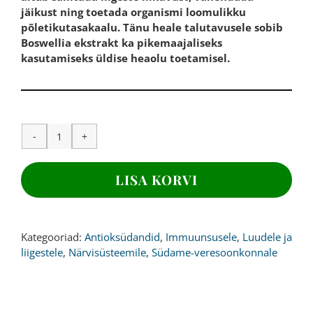
jäikust ning toetada organismi loomulikku
põletikutasakaalu. Tänu heale talutavusele sobib
Boswellia ekstrakt ka pikemaajaliseks
kasutamiseks üldise heaolu toetamisel.
BOSWELLIA
EKSTRAKT,
2000
LISA KORVI
mg,
180
kapslit
kogus
Kategooriad:
Antioksüdandid
,
Immuunsusele
,
Luudele ja
liigestele
,
Närvisüsteemile
,
Südame-veresoonkonnale