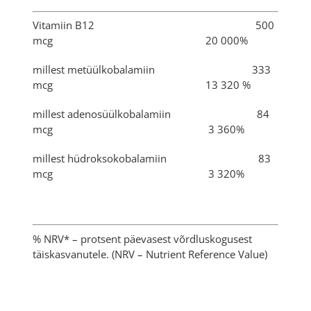
Vitamiin B12 500
mcg 20 000%
millest metüülkobalamiin 333
mcg 13 320 %
millest adenosüülkobalamiin 84
mcg 3 360%
millest hüdroksokobalamiin 83
mcg 3 320%
% NRV* – protsent päevasest võrdluskogusest
täiskasvanutele. (NRV – Nutrient Reference Value)