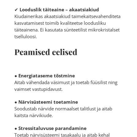
✔
Looduslik täiteaine – akaatsiakiud
Kiudainerikas akaatsiakiud taimekaitsevahenditeta
kasvatamisest toimib kvaliteetse loodusliku
täiteainena. Ei kasutata sünteetilist mikrokristalset
tselluloosi.
Peamised eelised
●
Energiataseme tõstmine
Aitab vähendada väsimust ja toetab füüsilist ning
vaimset vastupidavust.
●
Närvisüsteemi toetamine
Soodustab närvide normaalset talitlust ja aitab
kaitsta närvikiude.
●
Stressitaluvuse parandamine
Toetab närvisüsteemi tasakaalu ja aitab kehal