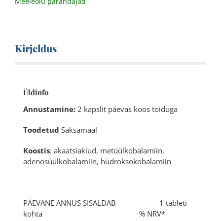
Meeleolu parandajad
Kirjeldus
Üldinfo
Annustamine:
2 kapslit päevas koos toiduga
Toodetud
Saksamaal
Koostis
: akaatsiakiud, metüülkobalamiin,
adenosüülkobalamiin, hüdroksokobalamiin
PÄEVANE ANNUS SISALDAB 1 tableti
kohta % NRV*