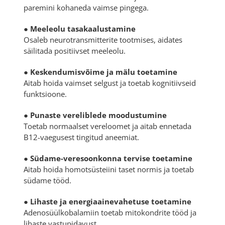
paremini kohaneda vaimse pingega.
●
Meeleolu tasakaalustamine
Osaleb neurotransmitterite tootmises, aidates
säilitada positiivset meeleolu.
●
Keskendumisvõime ja mälu toetamine
Aitab hoida vaimset selgust ja toetab kognitiivseid
funktsioone.
●
Punaste vereliblede moodustumine
Toetab normaalset vereloomet ja aitab ennetada
B12-vaegusest tingitud aneemiat.
●
Südame-veresoonkonna tervise toetamine
Aitab hoida homotsüsteiini taset normis ja toetab
südame tööd.
●
Lihaste ja energiaainevahetuse toetamine
Adenosüülkobalamiin toetab mitokondrite tööd ja
lihaste vastupidavust.