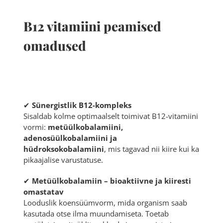
B12 vitamiini peamised
omadused
✔
Sünergistlik B12-kompleks
Sisaldab kolme optimaalselt toimivat B12-vitamiini
vormi:
metüülkobalamiini,
adenosüülkobalamiini ja
hüdroksokobalamiini
, mis tagavad nii kiire kui ka
pikaajalise varustatuse.
✔
Metüülkobalamiin – bioaktiivne ja kiiresti
omastatav
Looduslik koensüümvorm, mida organism saab
kasutada otse ilma muundamiseta. Toetab