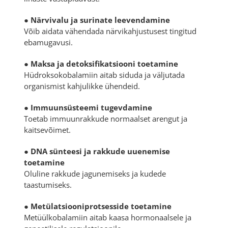
●
Närvivalu ja surinate leevendamine
Võib aidata vähendada närvikahjustusest tingitud
ebamugavusi.
●
Maksa ja detoksifikatsiooni toetamine
Hüdroksokobalamiin aitab siduda ja väljutada
organismist kahjulikke ühendeid.
●
Immuunsüsteemi tugevdamine
Toetab immuunrakkude normaalset arengut ja
kaitsevõimet.
●
DNA sünteesi ja rakkude uuenemise
toetamine
Oluline rakkude jagunemiseks ja kudede
taastumiseks.
●
Metülatsiooniprotsesside toetamine
Metüülkobalamiin aitab kaasa hormonaalsele ja