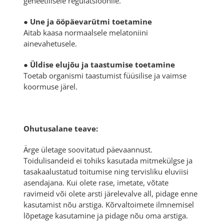
geneetilisele regulatsioonile.
●
Une ja ööpäevarütmi toetamine
Aitab kaasa normaalsele melatoniini
ainevahetusele.
●
Üldise elujõu ja taastumise toetamine
Toetab organismi taastumist füüsilise ja vaimse
koormuse järel.
Ohutusalane teave:
Ärge ületage soovitatud päevaannust.
Toidulisandeid ei tohiks kasutada mitmekülgse ja
tasakaalustatud toitumise ning tervisliku eluviisi
asendajana. Kui olete rase, imetate, võtate
ravimeid või olete arsti järelevalve all, pidage enne
kasutamist nõu arstiga. Kõrvaltoimete ilmnemisel
lõpetage kasutamine ja pidage nõu oma arstiga.