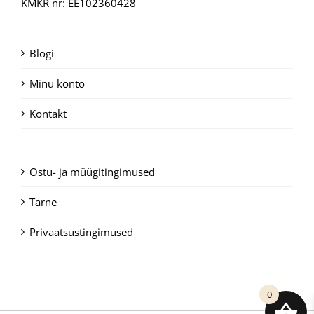
KMKR nr: EE102360428
Blogi
Minu konto
Kontakt
Ostu- ja müügitingimused
Tarne
Privaatsustingimused
0