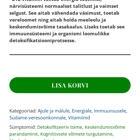
närvisüsteemi normaalset talitlust ja vaimset
selgust. See aitab vähendada väsimust, toetab
vereloomet ning aitab hoida meeleolu ja
keskendumisvõime tasakaalus. Lisaks toetab see
immuunsüsteemi ja organismi loomulikke
detoksifikatsiooniprotsesse.
B12
VITAMIIN,
LISA KORVI
500
mcg,
365
tabletti
Kategooriad:
Ajule ja mälule
,
Energiale
,
Immuunsusele
,
kogus
Südame-veresoonkonnale
,
Vitamiinid
Sümptomid:
,
Detoksifitseeriv toime
Keskendumisvõime
,
,
parandamine
Kognitiivsete võimete turgutamine