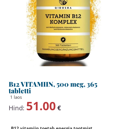
B12 VITAMIIN, 500 mcg, 365
tabletti
1 laos
51.00
Hind:
€
B12 vitamiin toetab energia tootmist,