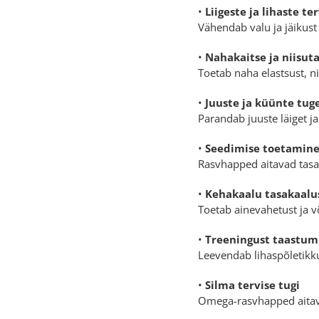
•
Liigeste ja lihaste t
Vähendab valu ja jäikust
•
Nahakaitse ja niisut
Toetab naha elastsust, n
•
Juuste ja küünte tu
Parandab juuste läiget j
•
Seedimise toetamin
Rasvhapped aitavad tasak
•
Kehakaalu tasakaal
Toetab ainevahetust ja võ
•
Treeningust taastum
Leevendab lihaspõletikku 
•
Silma tervise tugi
Omega-rasvhapped aitava