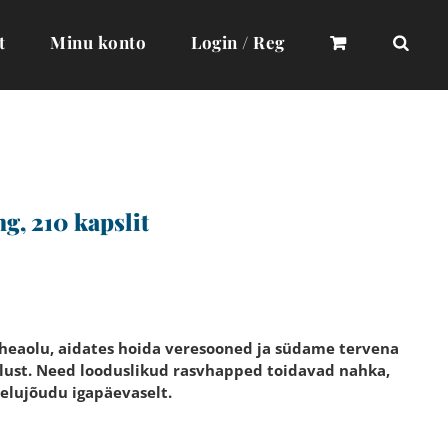
t
Minu konto
Login / Reg
, 210 kapslit
 heaolu, aidates hoida veresooned ja südame tervena
tlust. Need looduslikud rasvhapped toidavad nahka,
 elujõudu igapäevaselt.