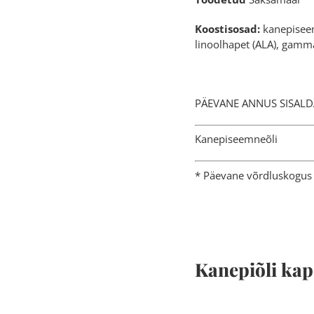
Koostisosad:
kanepiseem
linoolhapet (ALA), gamma
PÄEVANE ANNUS 
Kanepise
* Päevane võrdluskogus 
Kanepiõli ka