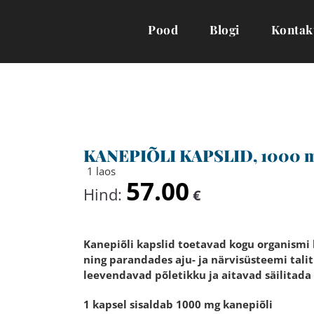
Pood
Blogi
Kontak
KANEPIÕLI KAPSLID, 1000 mg
1 laos
57.00
Hind:
€
Kanepiõli kapslid toetavad kogu organismi
ning parandades aju- ja närvisüsteemi tali
leevendavad põletikku ja aitavad säilitada
1 kapsel sisaldab 1000 mg kanepiõli