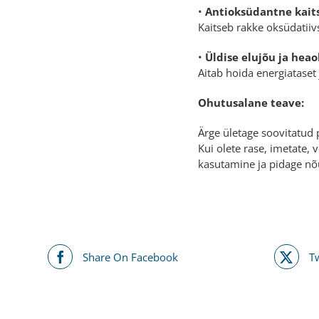
•
Antioksüdantne kait
Kaitseb rakke oksüdatiiv
•
Üldise elujõu ja hea
Aitab hoida energiataset
Ohutusalane teave:
Ärge ületage soovitatud 
Kui olete rase, imetate, 
kasutamine ja pidage nõ
Share On Facebook
T