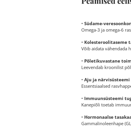
Peamised eeli
•
Südame-veresoonkon
Omega-3 ja omega-6 rasv
•
Kolesteroolitaseme 
Võib aidata vähendada h
•
Põletikuvastane toi
Leevendab kroonilist põl
•
Aju ja närvisüsteemi 
Essentsiaalsed rasvhapp
•
Immuunsüsteemi tu
Kanepiõli toetab immuun
•
Hormonaalse tasaka
Gammalinoleenhape (GLA