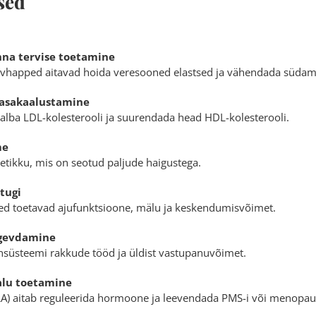
sed
na tervise toetamine
happed aitavad hoida veresooned elastsed ja vähendada südame
tasakaalustamine
alba LDL-kolesterooli ja suurendada head HDL-kolesterooli.
me
etikku, mis on seotud paljude haigustega.
tugi
ed toetavad ajufunktsioone, mälu ja keskendumisvõimet.
gevdamine
süsteemi rakkude tööd ja üldist vastupanuvõimet.
alu toetamine
) aitab reguleerida hormoone ja leevendada PMS-i või menopa