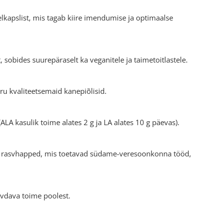
lkapslist, mis tagab kiire imendumise ja optimaalse
, sobides suurepäraselt ka veganitele ja taimetoitlastele.
ru kvaliteetsemaid kanepiõlisid.
ALA kasulik toime alates 2 g ja LA alates 10 g päevas).
 rasvhapped
, mis toetavad südame-veresoonkonna tööd,
vdava toime poolest.