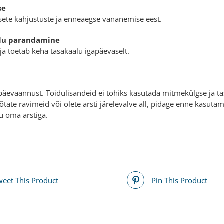
se
sete kahjustuste ja enneaegse vananemise eest.
olu parandamine
 ja toetab keha tasakaalu igapäevaselt.
päevaannust. Toidulisandeid ei tohiks kasutada mitmekülgse ja tas
võtate ravimeid või olete arsti järelevalve all, pidage enne kasut
u oma arstiga.
weet This Product
Pin This Product