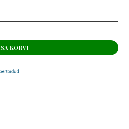
ISA KORVI
pertoidud