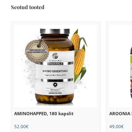
Seotud tooted
AMINOHAPPED, 180 kapslit
AROONIA K
52.00
€
49.00
€