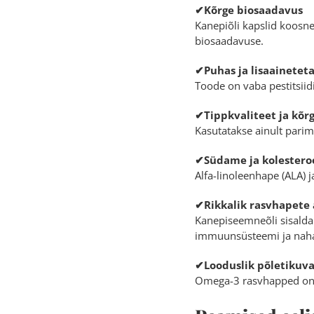
✔Kõrge biosaadavus
Kanepiõli kapslid koosne
biosaadavuse.
✔Puhas ja lisaaineteta
Toode on vaba pestitsiidi
✔Tippkvaliteet ja kõr
Kasutatakse ainult parim
✔Südame ja kolesteroo
Alfa-linoleenhape (ALA) j
✔Rikkalik rasvhapete 
Kanepiseemneõli sisalda
immuunsüsteemi ja naha 
✔Looduslik põletikuv
Omega-3 rasvhapped on 