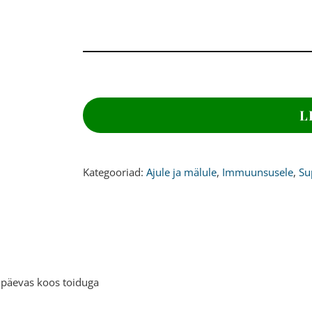
KANEPIÕLI
KAPSLID,
L
1000
mg,
210
kapslit
Kategooriad:
Ajule ja mälule
,
Immuunsusele
,
Su
kogus
 päevas koos toiduga