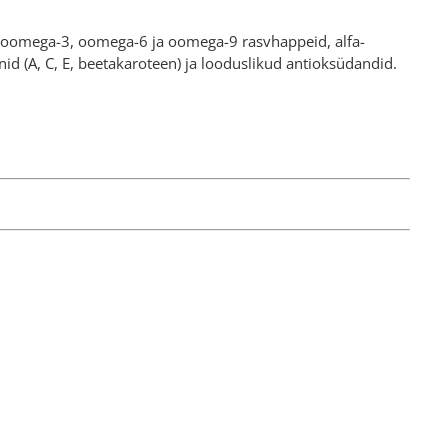
ka oomega-3, oomega-6 ja oomega-9 rasvhappeid, alfa-
nid (A, C, E, beetakaroteen) ja looduslikud antioksüdandid.