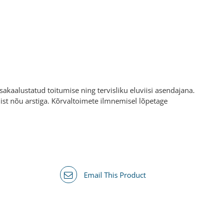
akaalustatud toitumise ning tervisliku eluviisi asendajana.
amist nõu arstiga. Kõrvaltoimete ilmnemisel lõpetage
Email This Product