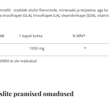
neõli sisaldab olulisi flavonoide, mineraale ja terpeene, aga 
-linoolhapet (GLA), linoolhapet (LA), stearidonhape (SDA), vitamii
SISALDAB 1 kapsli kohta % NRV*
emneõli 1000 mg *
(NRV) ei ole määratud
pslite peamised omadused