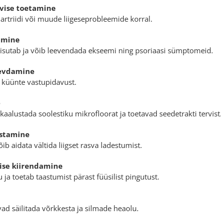
ervise toetamine
 artriidi või muude liigeseprobleemide korral.
amine
iisutab ja võib leevendada ekseemi ning psoriaasi sümptomeid.
gevdamine
a küünte vastupidavust.
e
aalustada soolestiku mikrofloorat ja toetavad seedetrakti tervist
ustamine
ib aidata vältida liigset rasva ladestumist.
ise kiirendamine
ja toetab taastumist pärast füüsilist pingutust.
d säilitada võrkkesta ja silmade heaolu.