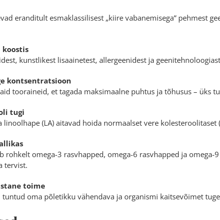
vad eranditult esmaklassilisest „kiire vabanemisega“ pehmest gee
 koostis
dest, kunstlikest lisaainetest, allergeenidest ja geenitehnoloogiast
ge kontsentratsioon
aid tooraineid, et tagada maksimaalne puhtus ja tõhusus – üks tu
li tugi
a linoolhape (LA) aitavad hoida normaalset vere kolesteroolitaset (
allikas
b rohkelt
omega-3 rasvhapped
,
omega-6 rasvhapped
ja
omega-9
tervist.
astane toime
tuntud oma põletikku vähendava ja organismi kaitsevõimet tuge