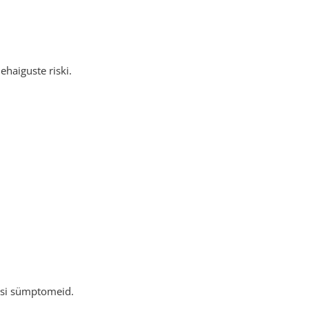
haiguste riski.
usi sümptomeid.