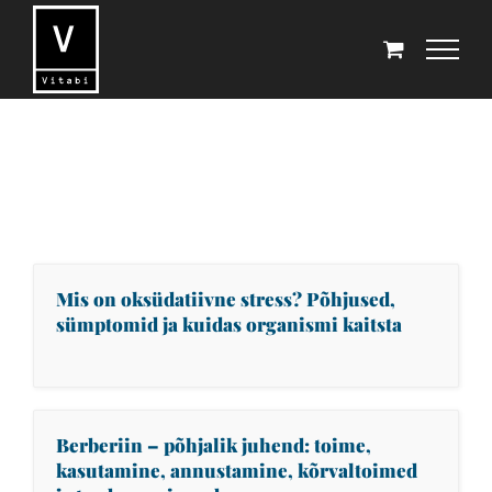
Skip
to
content
Mis on oksüdatiivne stress? Põhjused,
sümptomid ja kuidas organismi kaitsta
Berberiin – põhjalik juhend: toime,
kasutamine, annustamine, kõrvaltoimed