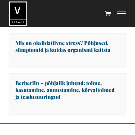
Skip
to
content
Mis on oksüdatiivne stress? Põhjused,
sümptomid ja kuidas organismi kaitsta
Berberiin – põhjalik juhend: toime,
kasutamine, annustamine, kõrvaltoimed
ja teadusuuringud