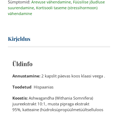
Sümptomid:
,
Ärevuse vähendamine
Füüsilise jõudluse
,
suurendamine
Kortisooli taseme (stressihormoon)
vähendamine
Kirjeldus
Üldinfo
Annustamine:
2 kapslit päevas koos klaasi veega .
Toodetud
Hispaanias
Koostis:
Ashwagandha
(Withania Somnifera)
juureekstrakt 10:1, musta pipraga ekstrakt
95%,
katteaine (hüdroksüpropüülmetüültselluloos