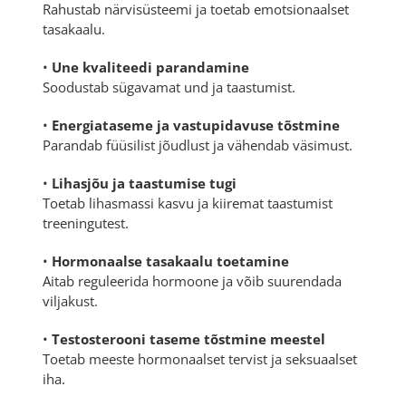
Rahustab närvisüsteemi ja toetab emotsionaalset
tasakaalu.
•
Une kvaliteedi parandamine
Soodustab sügavamat und ja taastumist.
•
Energiataseme ja vastupidavuse tõstmine
Parandab füüsilist jõudlust ja vähendab väsimust.
•
Lihasjõu ja taastumise tugi
Toetab lihasmassi kasvu ja kiiremat taastumist
treeningutest.
•
Hormonaalse tasakaalu toetamine
Aitab reguleerida hormoone ja võib suurendada
viljakust.
•
Testosterooni taseme tõstmine meestel
Toetab meeste hormonaalset tervist ja seksuaalset
iha.