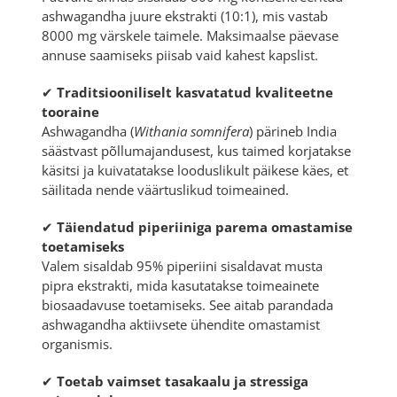
ashwagandha juure ekstrakti (10:1), mis vastab
8000 mg värskele taimele. Maksimaalse päevase
annuse saamiseks piisab vaid kahest kapslist.
✔
Traditsiooniliselt kasvatatud kvaliteetne
tooraine
Ashwagandha (
Withania somnifera
) pärineb India
säästvast põllumajandusest, kus taimed korjatakse
käsitsi ja kuivatatakse looduslikult päikese käes, et
säilitada nende väärtuslikud toimeained.
✔
Täiendatud piperiiniga parema omastamise
toetamiseks
Valem sisaldab 95% piperiini sisaldavat musta
pipra ekstrakti, mida kasutatakse toimeainete
biosaadavuse toetamiseks. See aitab parandada
ashwagandha aktiivsete ühendite omastamist
organismis.
✔
Toetab vaimset tasakaalu ja stressiga