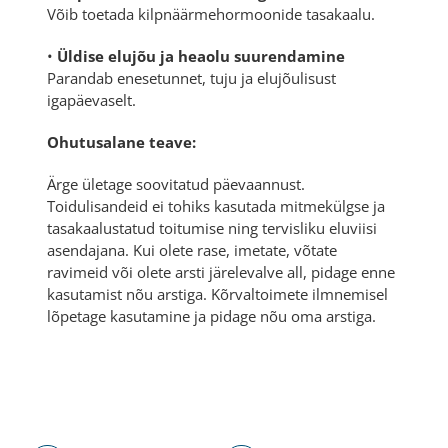
Võib toetada kilpnäärmehormoonide tasakaalu.
•
Üldise elujõu ja heaolu suurendamine
Parandab enesetunnet, tuju ja elujõulisust
igapäevaselt.
Ohutusalane teave:
Ärge ületage soovitatud päevaannust.
Toidulisandeid ei tohiks kasutada mitmekülgse ja
tasakaalustatud toitumise ning tervisliku eluviisi
asendajana. Kui olete rase, imetate, võtate
ravimeid või olete arsti järelevalve all, pidage enne
kasutamist nõu arstiga. Kõrvaltoimete ilmnemisel
lõpetage kasutamine ja pidage nõu oma arstiga.