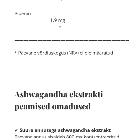
*
Piperiin
1.9 mg
*
——————————————————————————
* Päevane võrdluskogus (NRV) ei ole määratud
Ashwagandha ekstrakti
peamised omadused
✔
Suure annusega ashwagandha ekstrakt
Päevane annus sisaldab 800 mg kontsentreeritud