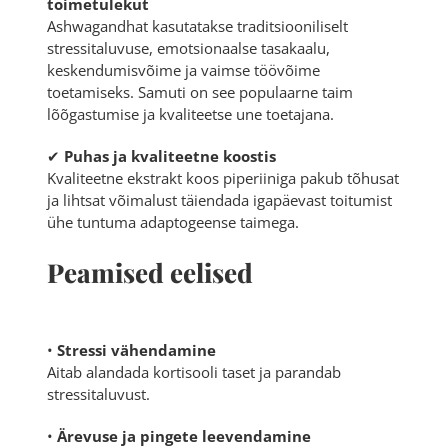
toimetulekut
Ashwagandhat kasutatakse traditsiooniliselt
stressitaluvuse, emotsionaalse tasakaalu,
keskendumisvõime ja vaimse töövõime
toetamiseks. Samuti on see populaarne taim
lõõgastumise ja kvaliteetse une toetajana.
✔
Puhas ja kvaliteetne koostis
Kvaliteetne ekstrakt koos piperiiniga pakub tõhusat
ja lihtsat võimalust täiendada igapäevast toitumist
ühe tuntuma adaptogeense taimega.
Peamised eelised
•
Stressi vähendamine
Aitab alandada kortisooli taset ja parandab
stressitaluvust.
•
Ärevuse ja pingete leevendamine