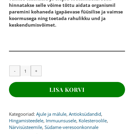
hinnatakse selle võime tõttu aidata organismil
paremini kohaneda igapäevase füüsilise ja vaimse
koormusega ning toetada rahulikku und ja
keskendumisvõimet.
ASHWAGANDHA
EKSTRAKT,
800
LISA KORVI
mg,
180
kapslit
kogus
Kategooriad:
Ajule ja mälule
,
Antioksüdandid
,
Hingamisteedele
,
Immuunsusele
,
Kolesteroolile
,
Närvisüsteemile
,
Südame-veresoonkonnale