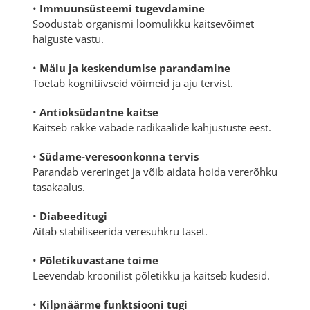
•
Immuunsüsteemi tugevdamine
Soodustab organismi loomulikku kaitsevõimet
haiguste vastu.
•
Mälu ja keskendumise parandamine
Toetab kognitiivseid võimeid ja aju tervist.
•
Antioksüdantne kaitse
Kaitseb rakke vabade radikaalide kahjustuste eest.
•
Südame-veresoonkonna tervis
Parandab vereringet ja võib aidata hoida vererõhku
tasakaalus.
•
Diabeeditugi
Aitab stabiliseerida veresuhkru taset.
•
Põletikuvastane toime
Leevendab kroonilist põletikku ja kaitseb kudesid.
•
Kilpnäärme funktsiooni tugi