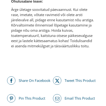
Ohutusalane teave:
Ärge ületage soovitatud päevaannust. Kui olete
rase, imetate, võtate ravimeid või olete arsti
järelevalve all, pidage enne kasutamist nõu arstiga.
Kõrvaltoimete ilmnemisel lõpetage kasutamine ja
pidage nõu oma arstiga. Hoida kuivas,
toatemperatuuril, kaitstuna otsese päikesevalguse
eest ja lastele kättesaamatus kohas! Toidulisandid
ei asenda mitmekülgset ja täisväärtuslikku toitu.
Share On Facebook
Tweet This Product
Pin This Product
Email This Product