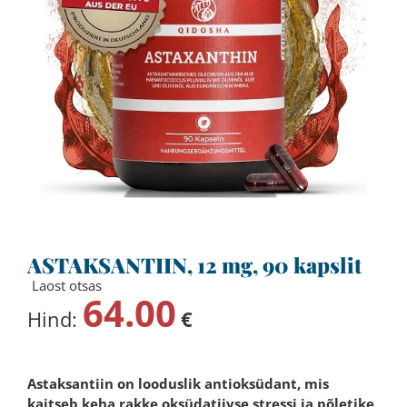
ASTAKSANTIIN, 12 mg, 90 kapslit
Laost otsas
64.00
Hind:
€
Astaksantiin on looduslik antioksüdant, mis
kaitseb keha rakke oksüdatiivse stressi ja põletike