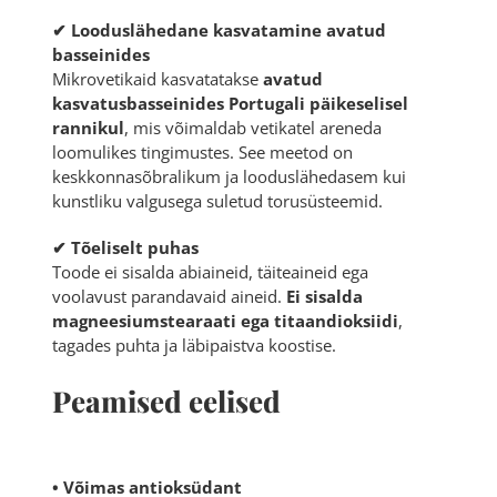
✔ Looduslähedane kasvatamine avatud
basseinides
Mikrovetikaid kasvatatakse
avatud
kasvatusbasseinides Portugali päikeselisel
rannikul
, mis võimaldab vetikatel areneda
loomulikes tingimustes. See meetod on
keskkonnasõbralikum ja looduslähedasem kui
kunstliku valgusega suletud torusüsteemid.
✔ Tõeliselt puhas
Toode ei sisalda abiaineid, täiteaineid ega
voolavust parandavaid aineid.
Ei sisalda
magneesiumstearaati ega titaandioksiidi
,
tagades puhta ja läbipaistva koostise.
Peamised eelised
• Võimas antioksüdant