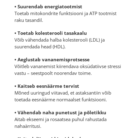
• Suurendab energiatootmist
Toetab mitokondrite funktsiooni ja ATP tootmist
raku tasandil.
• Toetab kolesterooli tasakaalu
Võib vähendada halba kolesterooli (LDL) ja
suurendada head (HDL).
• Aeglustab vananemisprotsesse
Võitleb vananemist kiirendava oksüdatiivse stressi
vastu – seestpoolt noorendav toime.
• Kaitseb eesnäärme tervist
Mõned uuringud viitavad, et astaksantiin võib
toetada eesnäärme normaalset funktsiooni.
• Vähendab naha punetust ja põletikku
Aitab ekseemi ja rosaatsea puhul rahustada
nahaärritusi.