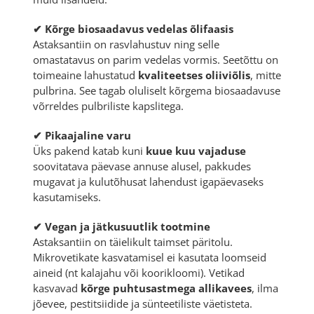
✔ Kõrge biosaadavus vedelas õlifaasis
Astaksantiin on rasvlahustuv ning selle
omastatavus on parim vedelas vormis. Seetõttu on
toimeaine lahustatud
kvaliteetses oliiviõlis
, mitte
pulbrina. See tagab oluliselt kõrgema biosaadavuse
võrreldes pulbriliste kapslitega.
✔ Pikaajaline varu
Üks pakend katab kuni
kuue kuu vajaduse
soovitatava päevase annuse alusel, pakkudes
mugavat ja kulutõhusat lahendust igapäevaseks
kasutamiseks.
✔ Vegan ja jätkusuutlik tootmine
Astaksantiin on täielikult taimset päritolu.
Mikrovetikate kasvatamisel ei kasutata loomseid
aineid (nt kalajahu või koorikloomi). Vetikad
kasvavad
kõrge puhtusastmega allikavees
, ilma
jõevee, pestitsiidide ja sünteetiliste väetisteta.