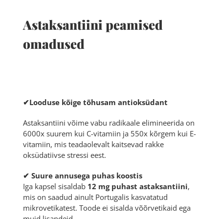
Astaksantiini peamised
omadused
✔Looduse kõige tõhusam antioksüdant
Astaksantiini võime vabu radikaale elimineerida on
6000x suurem kui C-vitamiin ja 550x kõrgem kui E-
vitamiin, mis teadaolevalt kaitsevad rakke
oksüdatiivse stressi eest.
✔ Suure annusega puhas koostis
Iga kapsel sisaldab
12 mg puhast astaksantiini
,
mis on saadud ainult Portugalis kasvatatud
mikrovetikatest. Toode ei sisalda võõrvetikaid ega
muid lisandeid.