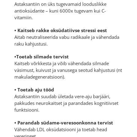
Astaksantiin on üks tugevamaid looduslikke
antioksüdante – kuni 6000x tugevam kui C-
vitamiin.
• Kaitseb rakke oksüdatiivse stressi eest
Aitab neutraliseerida vabu radikaale ja vähendada
raku kahjustusi.
•Toetab silmade tervist
Kaitseb võrkkesta ja võib vähendada silmade
väsimust, kuivust ja vanusega seotud kahjustusi (nt
makuladegeneratsioon).
• Toetab aju tööd
Astaksantiin suudab ületada vere-aju barjääri,
pakkudes neurokaitset ja parandades kognitiivset
funktsiooni.
• Parandab südame-veresoonkonna tervist
Vähendab LDL oksüdatsiooni ja toetab head
vereringet.