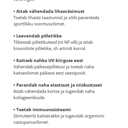
• Aitab vähendada lihasväsimust
Toetab lihaste taastumist ja võib parandada
sportlikku sooritusvõimet.
• Leevendab põletikke
Tõkestab põletikuteed (nt NF-κB) ja aitab
krooniliste põletike, sh artriidi korral.
• Kaitseb nahka UV-kiirguse eest
Vähendab päikesepõletusi ja toetab naha
kaitsevõimet päikese eest seestpoolt.
• Parandab naha elastsust ja niiskustaset
Aitab vähendada kortse ja tugevdab naha
kollageenikiude.
• Toetab immuunsüsteemi
Stimuleerib kaitserakke ja tugevdab organismi
vastupanuvõimet.