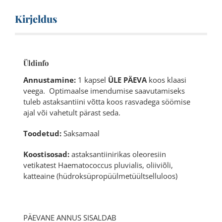
Kirjeldus
Üldinfo
Annustamine:
1 kapsel
ÜLE PÄEVA
koos klaasi
veega. Optimaalse imendumise saavutamiseks
tuleb astaksantiini võtta koos rasvadega söömise
ajal või vahetult pärast seda.
Toodetud:
Saksamaal
Koostisosad:
astaksantiinirikas oleoresiin
vetikatest Haematococcus pluvialis, oliiviõli,
katteaine (hüdroksüpropüülmetüültselluloos)
PÄEVANE ANNUS SISALDAB