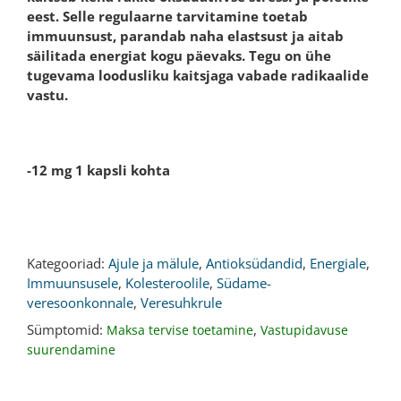
eest. Selle regulaarne tarvitamine toetab
immuunsust, parandab naha elastsust ja aitab
säilitada energiat kogu päevaks. Tegu on ühe
tugevama loodusliku kaitsjaga vabade radikaalide
vastu.
-12 mg 1 kapsli kohta
Kategooriad:
Ajule ja mälule
,
Antioksüdandid
,
Energiale
,
Immuunsusele
,
Kolesteroolile
,
Südame-
veresoonkonnale
,
Veresuhkrule
Sümptomid:
,
Maksa tervise toetamine
Vastupidavuse
suurendamine