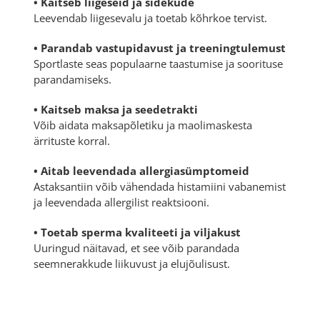
• Kaitseb liigeseid ja sidekude
Leevendab liigesevalu ja toetab kõhrkoe tervist.
• Parandab vastupidavust ja treeningtulemust
Sportlaste seas populaarne taastumise ja soorituse
parandamiseks.
• Kaitseb maksa ja seedetrakti
Võib aidata maksapõletiku ja maolimaskesta
ärrituste korral.
• Aitab leevendada allergiasümptomeid
Astaksantiin võib vähendada histamiini vabanemist
ja leevendada allergilist reaktsiooni.
• Toetab sperma kvaliteeti ja viljakust
Uuringud näitavad, et see võib parandada
seemnerakkude liikuvust ja elujõulisust.