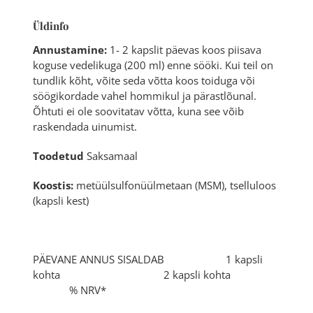
Üldinfo
Annustamine:
1- 2 kapslit päevas koos piisava
koguse vedelikuga (200 ml) enne sööki. Kui teil on
tundlik kõht, võite seda võtta koos toiduga või
söögikordade vahel hommikul ja pärastlõunal.
Õhtuti ei ole soovitatav võtta, kuna see võib
raskendada uinumist.
Toodetud
Saksamaal
Koostis:
metüülsulfonüülmetaan (MSM), tselluloos
(kapsli kest)
PÄEVANE ANNUS SISALDAB 1 kapsli
kohta 2 kapsli kohta
% NRV*