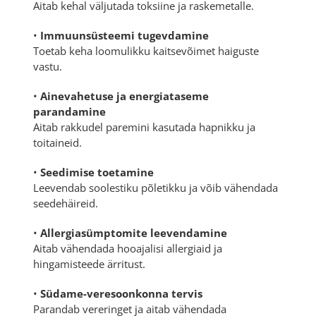
Aitab kehal väljutada toksiine ja raskemetalle.
•
Immuunsüsteemi tugevdamine
Toetab keha loomulikku kaitsevõimet haiguste
vastu.
•
Ainevahetuse ja energiataseme
parandamine
Aitab rakkudel paremini kasutada hapnikku ja
toitaineid.
•
Seedimise toetamine
Leevendab soolestiku põletikku ja võib vähendada
seedehäireid.
•
Allergiasümptomite leevendamine
Aitab vähendada hooajalisi allergiaid ja
hingamisteede ärritust.
•
Südame-veresoonkonna tervis
Parandab vereringet ja aitab vähendada