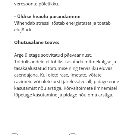
veresoonte põletikku.
•
Üldise heaolu parandamine
Vähendab stressi, tõstab energiataset ja toetab
elujõudu.
Ohutusalane teave:
Ärge ületage soovitatud päevaannust.
Toidulisandeid ei tohiks kasutada mitmekülgse ja
tasakaalustatud toitumise ning tervisliku eluviisi
asendajana. Kui olete rase, imetate, võtate
ravimeid või olete arsti järelevalve all, pidage enne
kasutamist nõu arstiga. Kõrvaltoimete ilmnemisel
lõpetage kasutamine ja pidage nõu oma arstiga.