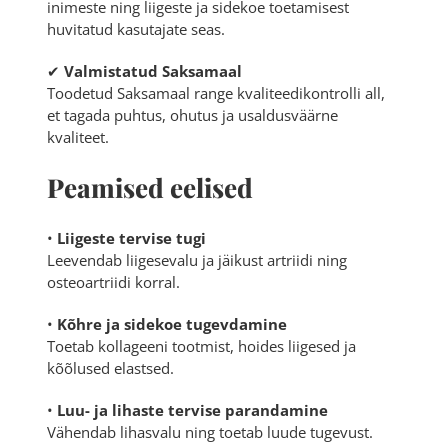
inimeste ning liigeste ja sidekoe toetamisest
huvitatud kasutajate seas.
✔
Valmistatud Saksamaal
Toodetud Saksamaal range kvaliteedikontrolli all,
et tagada puhtus, ohutus ja usaldusväärne
kvaliteet.
Peamised eelised
•
Liigeste tervise tugi
Leevendab liigesevalu ja jäikust artriidi ning
osteoartriidi korral.
•
Kõhre ja sidekoe tugevdamine
Toetab kollageeni tootmist, hoides liigesed ja
kõõlused elastsed.
•
Luu- ja lihaste tervise parandamine
Vähendab lihasvalu ning toetab luude tugevust.