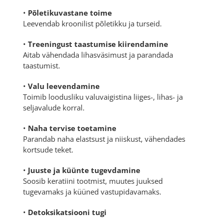
•
Põletikuvastane toime
Leevendab kroonilist põletikku ja turseid.
•
Treeningust taastumise kiirendamine
Aitab vähendada lihasväsimust ja parandada
taastumist.
•
Valu leevendamine
Toimib loodusliku valuvaigistina liiges-, lihas- ja
seljavalude korral.
•
Naha tervise toetamine
Parandab naha elastsust ja niiskust, vähendades
kortsude teket.
•
Juuste ja küünte tugevdamine
Soosib keratiini tootmist, muutes juuksed
tugevamaks ja küüned vastupidavamaks.
•
Detoksikatsiooni tugi