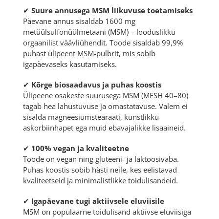
✔
Suure annusega MSM liikuvuse toetamiseks
Päevane annus sisaldab 1600 mg
metüülsulfonüülmetaani (MSM) – looduslikku
orgaanilist väävliühendit. Toode sisaldab 99,9%
puhast ülipeent MSM-pulbrit, mis sobib
igapäevaseks kasutamiseks.
✔
Kõrge biosaadavus ja puhas koostis
Ülipeene osakeste suurusega MSM (MESH 40–80)
tagab hea lahustuvuse ja omastatavuse. Valem ei
sisalda magneesiumstearaati, kunstlikku
askorbiinhapet ega muid ebavajalikke lisaaineid.
✔
100% vegan ja kvaliteetne
Toode on vegan ning gluteeni- ja laktoosivaba.
Puhas koostis sobib hästi neile, kes eelistavad
kvaliteetseid ja minimalistlikke toidulisandeid.
✔
Igapäevane tugi aktiivsele eluviisile
MSM on populaarne toidulisand aktiivse eluviisiga