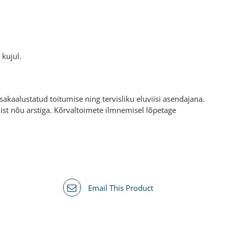
kujul.
akaalustatud toitumise ning tervisliku eluviisi asendajana.
amist nõu arstiga. Kõrvaltoimete ilmnemisel lõpetage
Email This Product