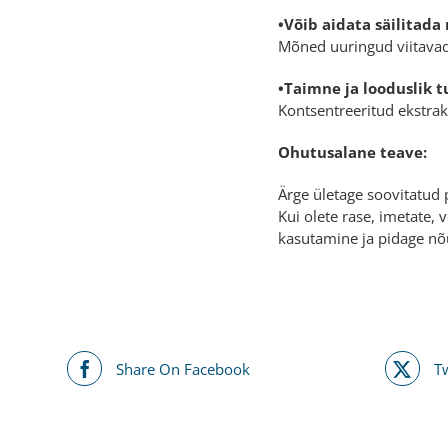
•Võib aidata säilitad
Mõned uuringud viitavad
•Taimne ja looduslik t
Kontsentreeritud ekstrak
Ohutusalane teave:
Ärge ületage soovitatud 
Kui olete rase, imetate, 
kasutamine ja pidage nõ
Share On Facebook
T