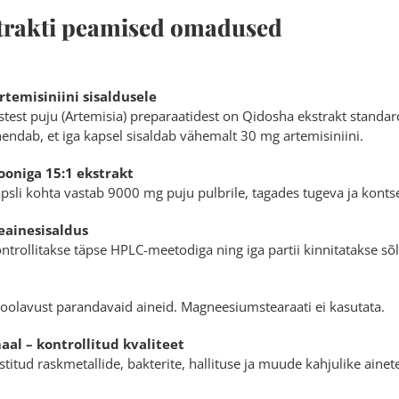
strakti peamised omadused
rtemisiniini sisaldusele
istest puju (Artemisia) preparaatidest on Qidosha ekstrakt standa
endab, et iga kapsel sisaldab vähemalt 30 mg artemisiniini.
ooniga 15:1 ekstrakt
psli kohta vastab 9000 mg puju pulbrile, tagades tugeva ja kontse
eainesisaldus
ontrollitakse täpse HPLC-meetodiga ning iga partii kinnitatakse sõ
 voolavust parandavaid aineid. Magneesiumstearaati ei kasutata.
al – kontrollitud kvaliteet
testitud raskmetallide, bakterite, hallituse ja muude kahjulike ainet