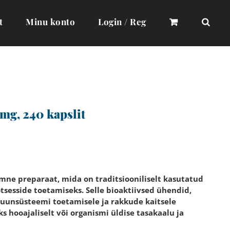
t
Minu konto
Login / Reg
g, 240 kapslit
mne preparaat, mida on traditsiooniliselt kasutatud
sesside toetamiseks. Selle bioaktiivsed ühendid,
muunsüsteemi toetamisele ja rakkude kaitsele
s hooajaliselt või organismi üldise tasakaalu ja