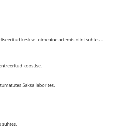
rdiseeritud keskse toimeaine artemisiniini suhtes –
ntreeritud koostise.
ltumatutes Saksa laborites.
e suhtes.