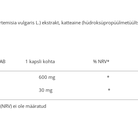
rtemisia vulgaris L.) ekstrakt, katteaine (hüdroksüpropüülmetüült
SISALDAB 1 kapsli kohta % NRV*
a ekstrakt 600 mg *
rtemisiniini 30 mg *
(NRV) ei ole määratud