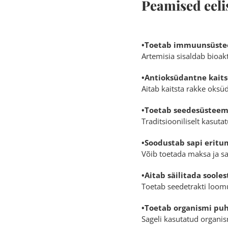
Peamised eeli
•Toetab immuunsüst
Artemisia sisaldab bioak
•Antioksüdantne kaits
Aitab kaitsta rakke oksüda
•Toetab seedesüsteem
Traditsiooniliselt kasut
•Soodustab sapi eritu
Võib toetada maksa ja sa
•Aitab säilitada soole
Toetab seedetrakti loom
•Toetab organismi pu
Sageli kasutatud organis