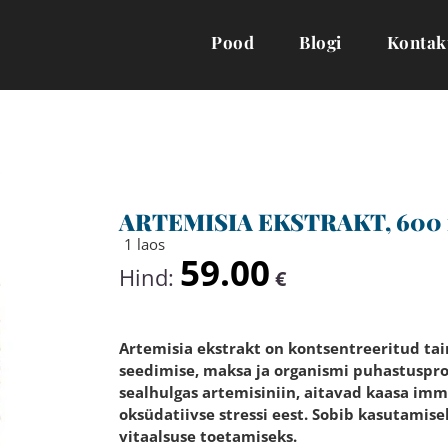
Pood
Blogi
Kontak
ARTEMISIA EKSTRAKT, 600 m
1 laos
59.00
Hind:
€
Artemisia ekstrakt on kontsentreeritud tai
seedimise, maksa ja organismi puhastusprot
sealhulgas artemisiniin, aitavad kaasa im
oksüdatiivse stressi eest. Sobib kasutamisek
vitaalsuse toetamiseks.