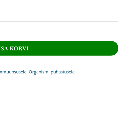
ISA KORVI
mmuunsusele
,
Organismi puhastusele