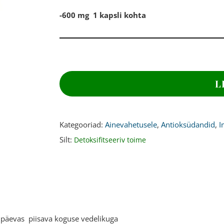
-600 mg 1 kapsli kohta
ARTEMISIA
EKSTRAKT,
L
600
mg,
240
kapslit
Kategooriad:
Ainevahetusele
,
Antioksüdandid
,
I
kogus
Silt:
Detoksifitseeriv toime
 päevas piisava koguse vedelikuga