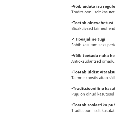
•Võib aidata isu regul
Traditsiooniliselt kasuta
•Toetab ainevahetust
Bioaktiivsed taimeühend
✔
Hooajaline tugi
Sobib kasutamiseks perio
•Võib toetada naha he
Antioksüdantsed omadus
•Toetab üldist vitaals
Taimne koostis aitab säil
•Traditsiooniline kasu
Puju on olnud kasutusel 
•Toetab soolestiku pu
Traditsiooniliselt kasuta