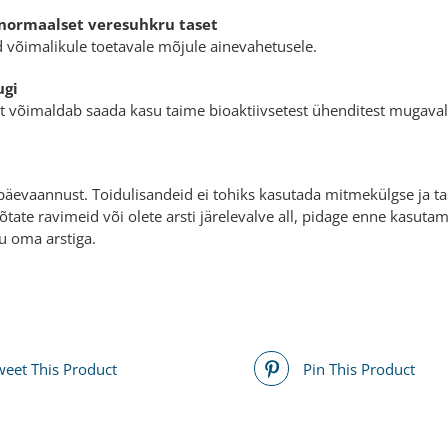
a normaalset veresuhkru taset
 võimalikule toetavale mõjule ainevahetusele.
ugi
t võimaldab saada kasu taime bioaktiivsetest ühenditest mugaval 
päevaannust. Toidulisandeid ei tohiks kasutada mitmekülgse ja tas
võtate ravimeid või olete arsti järelevalve all, pidage enne kasut
u oma arstiga.
weet This Product
Pin This Product