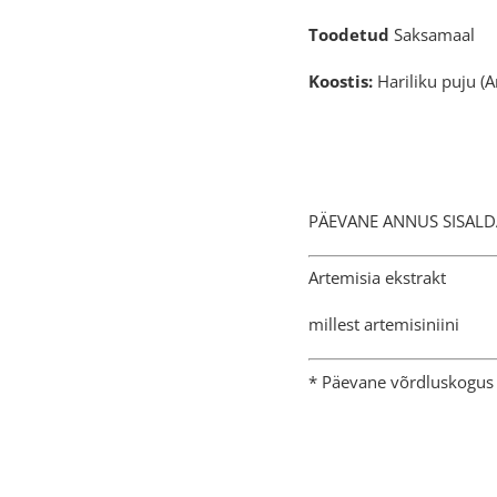
Toodetud
Saksamaal
Koostis:
Hariliku puju (A
PÄEVANE ANNUS 
Artemisi
millest a
* Päevane võrdluskogus 