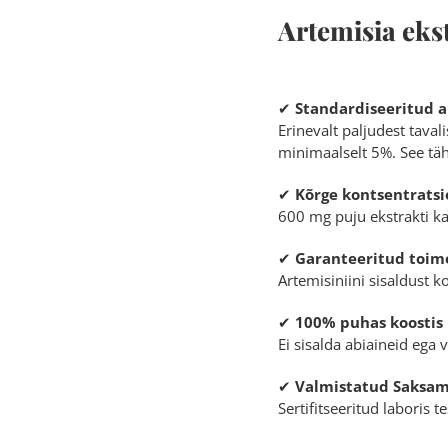
Artemisia ek
✔
Standardiseeritud a
Erinevalt paljudest taval
minimaalselt 5%. See täh
✔
Kõrge kontsentratsi
600 mg puju ekstrakti ka
✔
Garanteeritud toim
Artemisiniini sisaldust k
✔
100% puhas koostis
Ei sisalda abiaineid ega
✔
Valmistatud Saksama
Sertifitseeritud laboris 