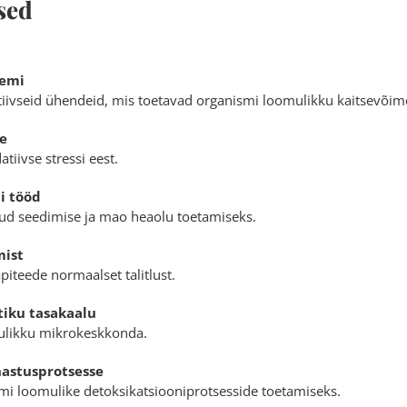
sed
eemi
tiivseid ühendeid, mis toetavad organismi loomulikku kaitsevõim
e
tiivse stressi eest.
i tööd
atud seedimise ja mao heaolu toetamiseks.
mist
piteede normaalset talitlust.
stiku tasakaalu
ulikku mikrokeskkonda.
hastusprotsesse
mi loomulike detoksikatsiooniprotsesside toetamiseks.