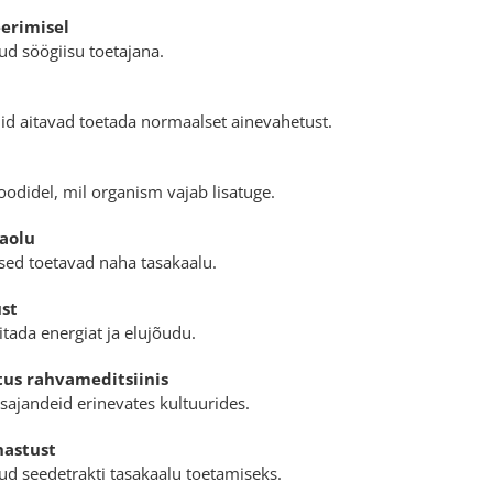
eerimisel
tud söögiisu toetajana.
id aitavad toetada normaalset ainevahetust.
odidel, mil organism vajab lisatuge.
aolu
ed toetavad naha tasakaalu.
ust
itada energiat ja elujõudu.
tus rahvameditsiinis
sajandeid erinevates kultuurides.
hastust
tud seedetrakti tasakaalu toetamiseks.