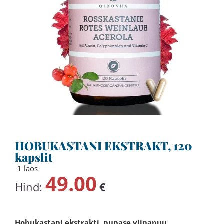
HOBUKASTANI EKSTRAKT, 120
kapslit
1 laos
49.00
Hind:
€
Hobukastani ekstrakti, punase viinapuu