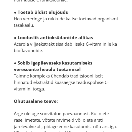
●
Toetab üldist elujõudu
Hea vereringe ja rakkude kaitse toetavad organismi
tasakaalu.
●
Looduslik antioksüdantide allikas
Acerola viljaekstrakt sisaldab lisaks C-vitamiinile ka
bioflavonoide.
●
Sobib igapäevaseks kasutamiseks
veresoonte heaolu toetamisel
Taimne kompleks ühendab traditsiooniliselt
hinnatud ekstraktid kaasaegse teaduspõhise C-
vitamiini toega.
Ohutusalane teave:
Ärge ületage soovitatud päevaannust. Kui olete
rase, imetate, võtate ravimeid või olete arsti
järelevalve all, pidage enne kasutamist nõu arstiga.