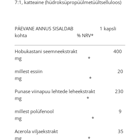
7:1, katteaine (hüdroksüpropüülmetüültselluloos)
PÄEVANE ANNUS SISALDAB 1 kapsli
kohta % NRV*
Hobukastani seemneekstrakt 400
mg *
millest essiin 20
mg *
Punase viinapuu lehtede leheekstrakt 230
mg *
millest polüfenool 9
mg *
Acerola viljaekstrakt 35
mg *