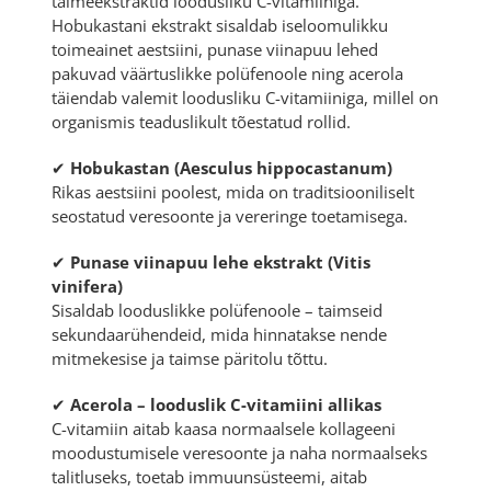
taimeekstraktid loodusliku C-vitamiiniga.
Hobukastani ekstrakt sisaldab iseloomulikku
toimeainet aestsiini, punase viinapuu lehed
pakuvad väärtuslikke polüfenoole ning acerola
täiendab valemit loodusliku C-vitamiiniga, millel on
organismis teaduslikult tõestatud rollid.
✔
Hobukastan (Aesculus hippocastanum)
Rikas aestsiini poolest, mida on traditsiooniliselt
seostatud veresoonte ja vereringe toetamisega.
✔
Punase viinapuu lehe ekstrakt (Vitis
vinifera)
Sisaldab looduslikke polüfenoole – taimseid
sekundaarühendeid, mida hinnatakse nende
mitmekesise ja taimse päritolu tõttu.
✔
Acerola – looduslik C-vitamiini allikas
C-vitamiin aitab kaasa normaalsele kollageeni
moodustumisele veresoonte ja naha normaalseks
talitluseks, toetab immuunsüsteemi, aitab