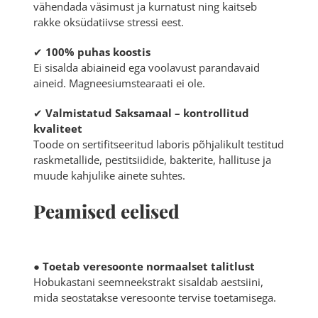
vähendada väsimust ja kurnatust ning kaitseb
rakke oksüdatiivse stressi eest.
✔
100% puhas koostis
Ei sisalda abiaineid ega voolavust parandavaid
aineid. Magneesiumstearaati ei ole.
✔
Valmistatud Saksamaal – kontrollitud
kvaliteet
Toode on sertifitseeritud laboris põhjalikult testitud
raskmetallide, pestitsiidide, bakterite, hallituse ja
muude kahjulike ainete suhtes.
Peamised eelised
●
Toetab veresoonte normaalset talitlust
Hobukastani seemneekstrakt sisaldab aestsiini,
mida seostatakse veresoonte tervise toetamisega.