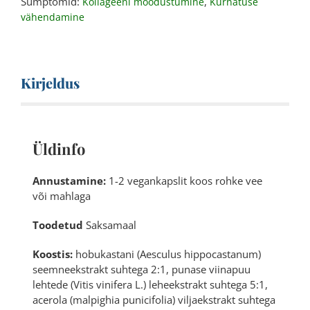
Sümptomid:
,
Kollageeni moodustumine
Kurnatuse
vähendamine
Kirjeldus
Üldinfo
Annustamine:
1-2 vegankapslit koos rohke vee
või mahlaga
Toodetud
Saksamaal
Koostis:
hobukastani (Aesculus hippocastanum)
seemneekstrakt suhtega 2:1, punase viinapuu
lehtede (Vitis vinifera L.) leheekstrakt suhtega 5:1,
acerola (malpighia punicifolia) viljaekstrakt suhtega