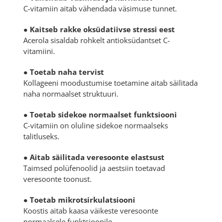
C-vitamiin aitab vähendada väsimuse tunnet.
●
Kaitseb rakke oksüdatiivse stressi eest
Acerola sisaldab rohkelt antioksüdantset C-
vitamiini.
●
Toetab naha tervist
Kollageeni moodustumise toetamine aitab säilitada
naha normaalset struktuuri.
●
Toetab sidekoe normaalset funktsiooni
C-vitamiin on oluline sidekoe normaalseks
talitluseks.
●
Aitab säilitada veresoonte elastsust
Taimsed polüfenoolid ja aestsiin toetavad
veresoonte toonust.
●
Toetab mikrotsirkulatsiooni
Koostis aitab kaasa väikeste veresoonte
normaalsele funktsioonile.