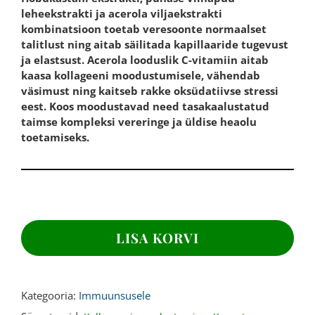
leheekstrakti ja acerola viljaekstrakti
kombinatsioon toetab veresoonte normaalset
talitlust ning aitab säilitada kapillaaride tugevust
ja elastsust. Acerola looduslik C-vitamiin aitab
kaasa kollageeni moodustumisele, vähendab
väsimust ning kaitseb rakke oksüdatiivse stressi
eest. Koos moodustavad need tasakaalustatud
taimse kompleksi vereringe ja üldise heaolu
toetamiseks.
HOBUKASTANI
EKSTRAKT,
LISA KORVI
120
kapslit
kogus
Kategooria:
Immuunsusele