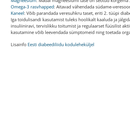
Magneesium
: Madal magneesiumi tase on seotud kõrgema 2.
Omega-3 rasvhapped
: Aitavad vähendada südame-veresoonk
Kaneel
: Võib parandada veresuhkru taset, eriti 2. tüüpi diab
Iga toidulisandi kasutamist tuleks hoolikalt kaaluda ja jälg
insuliiniravi, tervislikku toitumist ja regulaarset füüsilist
kasutamine võib leevendada sümptomeid ning toetada org
Lisainfo
Eesti diabeediliidu koduleheküljel