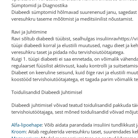
Sümptomid ja Diagnostika
Diabeedi sümptomid hõlmavad suurenenud janu, sagedast u
veresuhkru taseme mõõtmist ja meditsiinilist nõustamist.
Ravi ja Juhtimine
Ravi sõltub diabeedi tüübist, sealhulgas insuliinravhttps://
tüüpi diabeedi korral ja elustiili muutused, nagu dieet ja keh
veresuhkru taset ja pidada nõu tervishoiutöötajatega.
Kuigi 1. tüüpi diabeeti ei saa ennetada, on võimalik vähenda
regulaarset füüsilist aktiivsust, kaalu kontrolli ja suitsetami
Diabeet on keeruline seisund, kuid õige ravi ja elustiili muu
koostööd tervishoiutöötajatega, et tagada parim võimalik te
Toidulisandid Diabeedi Juhtimisel
Diabeedi juhtimisel võivad teatud toidulisandid pakkuda tä
tervishoiutöötajaga, sest mõned toidulisandid võivad mõjut
Alfa-lipoehape
: Võib aidata parandada insuliini tundlikkus
Kroom
: Aitab reguleerida veresuhkru taset, suurendades keh