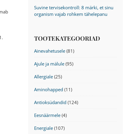
Suvine tervisekontroll: 8 märki, et sinu
lmab
organism vajab rohkem tähelepanu
TOOTEKATEGOORIAD
1.
Ainevahetusele
(81)
Ajule ja mälule
(95)
Allergiale
(25)
Aminohapped
(11)
Antioksüdandid
(124)
Eesnäärmele
(4)
Energiale
(107)