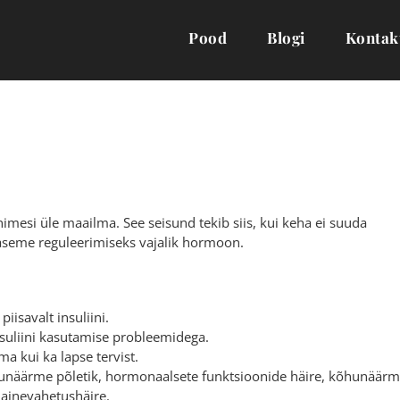
Pood
Blogi
Kontak
imesi üle maailma. See seisund tekib siis, kui keha ei suuda
 taseme reguleerimiseks vajalik hormoon.
isavalt insuliini.
nsuliini kasutamise probleemidega.
a kui ka lapse tervist.
hunäärme põletik, hormonaalsete funktsioonide häire, kõhunäär
ainevahetushäire.