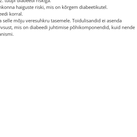
 tüüpi diabeedi riskiga.
onna haiguste riski, mis on kõrgem diabeetikutel.
eedi korral.
ida selle mõju veresuhkru tasemele. Toidulisandid ei asenda
 aktiivsust, mis on diabeedi juhtimise põhikomponendid, kuid nende
anismi.