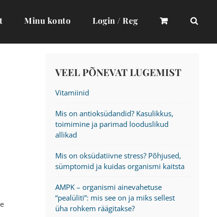
t
Minu konto
Login / Reg
VEEL PÕNEVAT LUGEMIST
Vitamiinid
Mis on antioksüdandid? Kasulikkus,
toimimine ja parimad looduslikud
allikad
Mis on oksüdatiivne stress? Põhjused,
sümptomid ja kuidas organismi kaitsta
AMPK – organismi ainevahetuse
“pealüliti”: mis see on ja miks sellest
me
üha rohkem räägitakse?