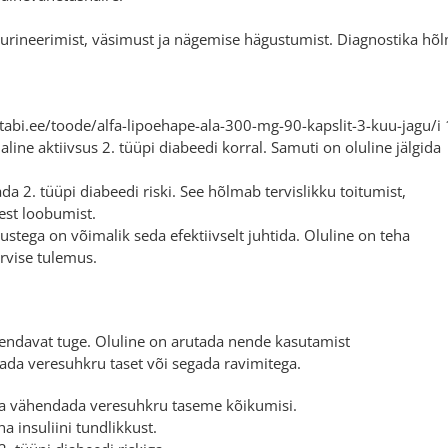
rineerimist, väsimust ja nägemise hägustumist. Diagnostika hõ
vitabi.ee/toode/alfa-lipoehape-ala-300-mg-90-kapslit-3-kuu-jagu/i 
aline aktiivsus 2. tüüpi diabeedi korral. Samuti on oluline jälgida
da 2. tüüpi diabeedi riski. See hõlmab tervislikku toitumist,
sest loobumist.
tustega on võimalik seda efektiivselt juhtida. Oluline on teha
rvise tulemus.
iendavat tuge. Oluline on arutada nende kasutamist
ada veresuhkru taset või segada ravimitega.
t ja vähendada veresuhkru taseme kõikumisi.
a insuliini tundlikkust.