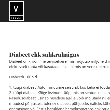
Skip
to
content
Diabeet ehk suhkruhaigus
Diabeet on krooniline tervisehäire, mis mõjutab miljoneid in
efektiivselt toota või kasutada insuliini,mis on veresuhkru
Diabeedi Tüübid
1. tüüpi diabeet: Autoimmuunne seisund, kus keha ei tooda pi
2. tüüpi diabeet: Kõige levinum tüüp, mis on seotud keha i
Rasedusdiabeet: Esineb raseduse ajal ja võib mõjutada nii em
muudest põhjustest tulenev diabeet: põhjuseks näiteks kõ
operatsioon või Eestis haruldane hemokromatoos ehk raua 