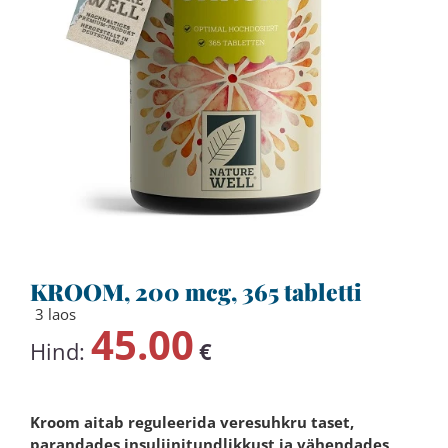
KROOM, 200 mcg, 365 tabletti
3 laos
45.00
Hind:
€
Kroom aitab reguleerida veresuhkru taset,
parandades insuliinitundlikkust ja vähendades