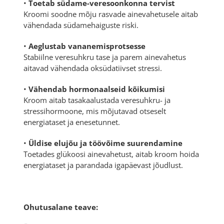
•
Toetab südame-veresoonkonna tervist
Kroomi soodne mõju rasvade ainevahetusele aitab
vähendada südamehaiguste riski.
•
Aeglustab vananemisprotsesse
Stabiilne veresuhkru tase ja parem ainevahetus
aitavad vähendada oksüdatiivset stressi.
•
Vähendab hormonaalseid kõikumisi
Kroom aitab tasakaalustada veresuhkru- ja
stressihormoone, mis mõjutavad otseselt
energiataset ja enesetunnet.
•
Üldise elujõu ja töövõime suurendamine
Toetades glükoosi ainevahetust, aitab kroom hoida
energiataset ja parandada igapäevast jõudlust.
Ohutusalane teave: