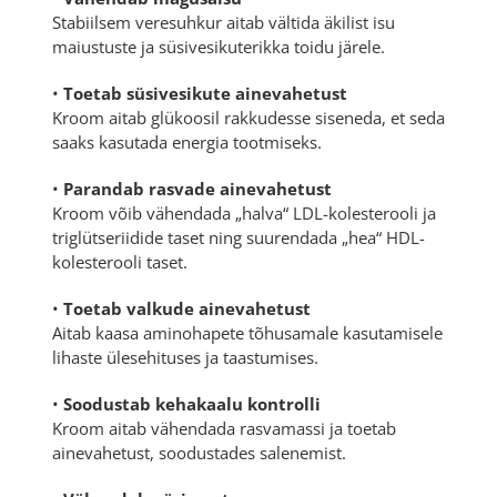
Stabiilsem veresuhkur aitab vältida äkilist isu
maiustuste ja süsivesikuterikka toidu järele.
•
Toetab süsivesikute ainevahetust
Kroom aitab glükoosil rakkudesse siseneda, et seda
saaks kasutada energia tootmiseks.
•
Parandab rasvade ainevahetust
Kroom võib vähendada „halva“ LDL-kolesterooli ja
triglütseriidide taset ning suurendada „hea“ HDL-
kolesterooli taset.
•
Toetab valkude ainevahetust
Aitab kaasa aminohapete tõhusamale kasutamisele
lihaste ülesehituses ja taastumises.
•
Soodustab kehakaalu kontrolli
Kroom aitab vähendada rasvamassi ja toetab
ainevahetust, soodustades salenemist.