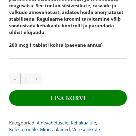
magusaisu. See toetab süsivesikute, rasvade ja
valkude ainevahetust, aidates hoida energiataset
stabiilsena. Regulaarne kroomi tarvitamine võib
soodustada kehakaalu kontrolli ja parandada
üldist elujõudu.
200 mcg 1 tableti kohta (päevane annus)
KROOM,
200
mcg,
LISA KORVI
365
tabletti
kogus
Kategooriad:
Ainevahetusele
,
Kehakaalule
,
Kolesteroolile
,
Mineraalained
,
Veresuhkrule