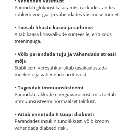
•
Vähendab väsimust
Parandab glükoosi kasutamist rakkudes, andes
rohkem energiat ja vähendades väsimuse tunnet.
•
Toetab lihaste kasvu ja säilimist
Aitab kaasa lihasvalkude sünteesile, eriti koos
treeninguga.
•
Võib parandada tuju ja vähendada stressi
mõju
Stabiilsem veresuhkur aitab tasakaalustada
meeleolu ja vähendada ärrituvust.
•
Tugevdab immuunsüsteemi
Parandab rakkude energiavarustust, mis toetab
immuunsüsteemi normaalset talitlust.
•
Aitab ennetada II tüüpi diabeeti
Parandades insuliinitundlikkust, võib kroom
vähendada diabeediriski.