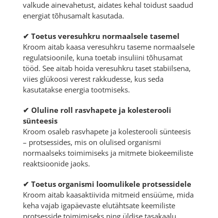
valkude ainevahetust, aidates kehal toidust saadud
energiat tõhusamalt kasutada.
✔ Toetus veresuhkru normaalsele tasemel
Kroom aitab kaasa veresuhkru taseme normaalsele
regulatsioonile, kuna toetab insuliini tõhusamat
tööd. See aitab hoida veresuhkru taset stabiilsena,
viies glükoosi verest rakkudesse, kus seda
kasutatakse energia tootmiseks.
✔ Oluline roll rasvhapete ja kolesterooli
sünteesis
Kroom osaleb rasvhapete ja kolesterooli sünteesis
– protsessides, mis on olulised organismi
normaalseks toimimiseks ja mitmete biokeemiliste
reaktsioonide jaoks.
✔ Toetus organismi loomulikele protsessidele
Kroom aitab kaasaktiivida mitmeid ensüüme, mida
keha vajab igapäevaste elutähtsate keemiliste
protsesside toimimiseks ning üldise tasakaalu