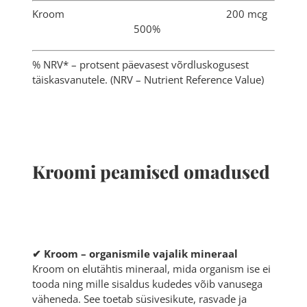
Kroom 200 mcg
500%
% NRV* – protsent päevasest võrdluskogusest
täiskasvanutele. (NRV – Nutrient Reference Value)
Kroomi peamised omadused
✔ Kroom – organismile vajalik mineraal
Kroom on elutähtis mineraal, mida organism ise ei
tooda ning mille sisaldus kudedes võib vanusega
väheneda. See toetab süsivesikute, rasvade ja