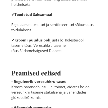
hoidmiseks.
✔Toodetud Saksamaal
Regulaarselt testitud ja sertifitseeritud sõltumatus
toidulaboris.
✔Kroomi puudus põhjustab:
Kolesterooli
taseme tõus Veresuhkru taseme
tõus Südamehaigused Diabeet
Peamised eelised
•
Reguleerib veresuhkru taset
Kroom parandab insuliini toimet, aidates hoida
veresuhkru taseme stabiilsena ja vähendades
glükoosikõikumisi.
•
Vähendab magusaisu