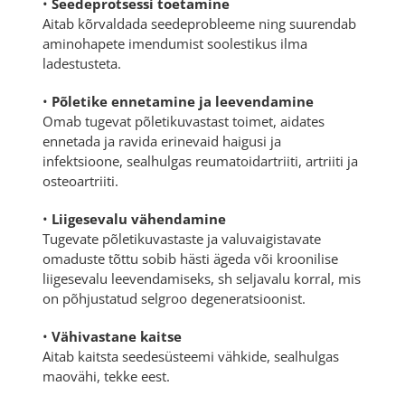
•
Seedeprotsessi toetamine
Aitab kõrvaldada seedeprobleeme ning suurendab
aminohapete imendumist soolestikus ilma
ladestusteta.
•
Põletike ennetamine ja leevendamine
Omab tugevat põletikuvastast toimet, aidates
ennetada ja ravida erinevaid haigusi ja
infektsioone, sealhulgas reumatoidartriiti, artriiti ja
osteoartriiti.
•
Liigesevalu vähendamine
Tugevate põletikuvastaste ja valuvaigistavate
omaduste tõttu sobib hästi ägeda või kroonilise
liigesevalu leevendamiseks, sh seljavalu korral, mis
on põhjustatud selgroo degeneratsioonist.
•
Vähivastane kaitse
Aitab kaitsta seedesüsteemi vähkide, sealhulgas
maovähi, tekke eest.