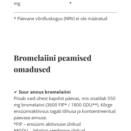
mg *
* Päevane võrdluskogus (NRV) ei ole määratud
Bromelaiini peamised
omadused
✔
Suur annus bromelaiini
Piisab vaid ühest kapslist päevas, mis sisaldab 550
mg bromelaiini (3600 FIP* / 1800 GDU**). Kõrge
ensüümiaktiivsus tagab tõhusa ja kontsentreeritud
päevase annuse.
*FIP – ensüümi aktiivsuse ühikud
**GDU – želatiini seedimise ühikud