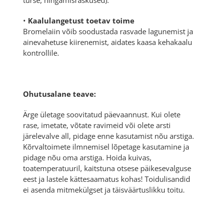
•
Kaalulangetust toetav toime
Bromelaiin võib soodustada rasvade lagunemist ja
ainevahetuse kiirenemist, aidates kaasa kehakaalu
kontrollile.
Ohutusalane teave:
Ärge ületage soovitatud päevaannust. Kui olete
rase, imetate, võtate ravimeid või olete arsti
järelevalve all, pidage enne kasutamist nõu arstiga.
Kõrvaltoimete ilmnemisel lõpetage kasutamine ja
pidage nõu oma arstiga. Hoida kuivas,
toatemperatuuril, kaitstuna otsese päikesevalguse
eest ja lastele kättesaamatus kohas! Toidulisandid
ei asenda mitmekülgset ja täisväärtuslikku toitu.