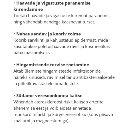
•
Haavade ja vigastuste paranemise
kiirendamine
Toetab haavade ja vigastuste kiiremat paranemist
ning vähendab nendega kaasnevat turset.
•
Nahauuendav ja kooriv toime
Koorib sarvkihti ja kahjustatud epidermist, mida
kasutatakse põletushaavade ravis ja kosmeetikas
naha taastamiseks.
•
Hingamisteede tervise toetamine
Aitab ülemiste hingamisteede infektsioonide,
näiteks sinusiidi, ravimisel tänu antibakteriaalsetele
ja põletikuvastastele omadustele.
•
Südame-veresoonkonna kaitse
Vähendab ateroskleroosi riski, kaitseb arterite
ahenemise eest ja võib aidata ennetada
müokardiinfarkti ja kõrget vererõhku (koos piisava
kaaliumi ja magneesiumiga).