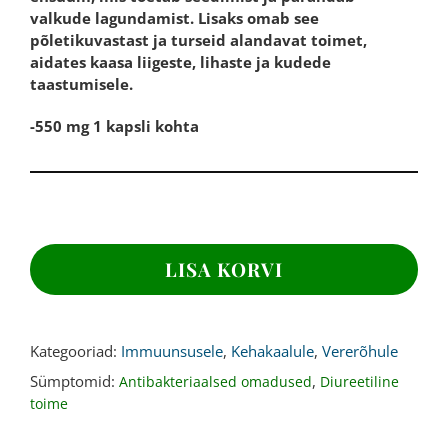
valkude lagundamist. Lisaks omab see
põletikuvastast ja turseid alandavat toimet,
aidates kaasa liigeste, lihaste ja kudede
taastumisele.
-550 mg 1 kapsli kohta
BROMELAIIN,
550
LISA KORVI
mg,
120
kapslit
kogus
Kategooriad:
Immuunsusele
,
Kehakaalule
,
Vererõhule
Sümptomid:
,
Antibakteriaalsed omadused
Diureetiline
toime