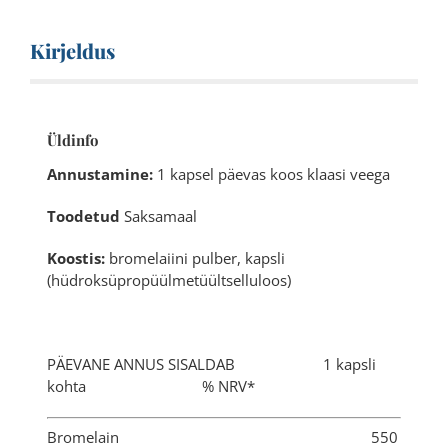
Kirjeldus
Üldinfo
Annustamine:
1 kapsel päevas koos klaasi veega
Toodetud
Saksamaal
Koostis:
bromelaiini pulber, kapsli
(hüdroksüpropüülmetüültselluloos)
PÄEVANE ANNUS SISALDAB 1 kapsli
kohta % NRV*
Bromelain 550