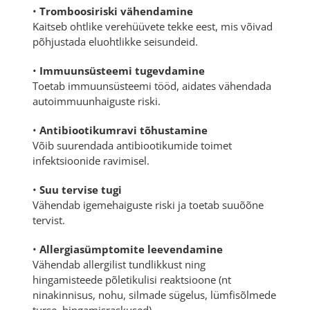
•
Tromboosiriski vähendamine
Kaitseb ohtlike verehüüvete tekke eest, mis võivad
põhjustada eluohtlikke seisundeid.
•
Immuunsüsteemi tugevdamine
Toetab immuunsüsteemi tööd, aidates vähendada
autoimmuunhaiguste riski.
•
Antibiootikumravi tõhustamine
Võib suurendada antibiootikumide toimet
infektsioonide ravimisel.
•
Suu tervise tugi
Vähendab igemehaiguste riski ja toetab suuõõne
tervist.
•
Allergiasümptomite leevendamine
Vähendab allergilist tundlikkust ning
hingamisteede põletikulisi reaktsioone (nt
ninakinnisus, nohu, silmade sügelus, lümfisõlmede
turse, hingamisraskused).