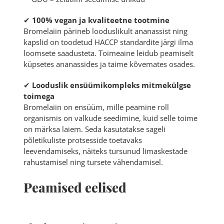
✔
100% vegan ja kvaliteetne tootmine
Bromelaiin pärineb looduslikult ananassist ning
kapslid on toodetud HACCP standardite järgi ilma
loomsete saadusteta. Toimeaine leidub peamiselt
küpsetes ananassides ja taime kõvemates osades.
✔
Looduslik ensüümikompleks mitmekülgse
toimega
Bromelaiin on ensüüm, mille peamine roll
organismis on valkude seedimine, kuid selle toime
on märksa laiem. Seda kasutatakse sageli
põletikuliste protsesside toetavaks
leevendamiseks, näiteks tursunud limaskestade
rahustamisel ning tursete vähendamisel.
Peamised eelised