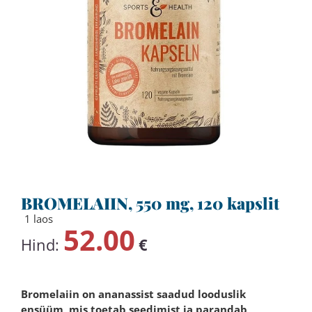
BROMELAIIN, 550 mg, 120 kapslit
1 laos
52.00
Hind:
€
Bromelaiin on ananassist saadud looduslik
ensüüm, mis toetab seedimist ja parandab