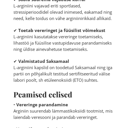
L-arginiini vajavad eriti sportlased,
stressiperioodidel olevad inimesed, eakamad ning
need, kelle toidus on vähe arginiinirikkaid allikaid.
✔
Toetab vereringet ja füüsilist võimekust
L-arginiini kasutatakse vereringe toetamiseks,
lihastöö ja füüsilise vastupidavuse parandamiseks
ning üldise ainevahetuse toetamiseks.
✔
Valmistatud Saksamaal
L-arginiini kapslid on toodetud Saksamaal ning iga
partii on põhjalikult testitud sertifitseeritud välise
labori poolt, sh etüleenoksiidi (ETO) suhtes.
Peamised eelised
•
Vereringe parandamine
Arginiin suurendab lämmastikoksiidi tootmist, mis
laiendab veresooni ja parandab vereringet.