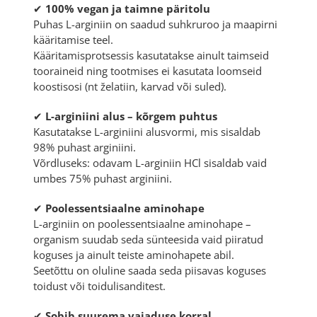
✔
100% vegan ja taimne päritolu
Puhas L-arginiin on saadud suhkruroo ja maapirni
kääritamise teel.
Kääritamisprotsessis kasutatakse ainult taimseid
tooraineid ning tootmises ei kasutata loomseid
koostisosi (nt želatiin, karvad või suled).
✔
L-arginiini alus – kõrgem puhtus
Kasutatakse L-arginiini alusvormi, mis sisaldab
98% puhast arginiini.
Võrdluseks: odavam L-arginiin HCl sisaldab vaid
umbes 75% puhast arginiini.
✔
Poolessentsiaalne aminohape
L-arginiin on poolessentsiaalne aminohape –
organism suudab seda sünteesida vaid piiratud
koguses ja ainult teiste aminohapete abil.
Seetõttu on oluline saada seda piisavas koguses
toidust või toidulisanditest.
✔
Sobib suurema vajaduse korral