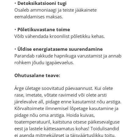
•
Detoksikatsiooni tugi
Osaleb ammoniaagi ja teiste jääkainete
eemaldamises maksas.
•
Põletikuvastane toime
Võib vähendada kroonilist põletikku kehas.
•
Üldise energiataseme suurendamine
Parandab rakkude hapnikuga varustamist ja annab
rohkem jõudu igapäevaelus.
Ohutusalane teave:
Ärge ületage soovitatud päevaannust. Kui olete
rase, imetate, võtate ravimeid või olete arsti
järelevalve all, pidage enne kasutamist nõu arstiga.
Kõrvaltoimete ilmnemisel lõpetage kasutamine ja
pidage nõu oma arstiga. Hoida kuivas,
toatemperatuuril, kaitstuna otsese päikesevalguse
eest ja lastele kättesaamatus kohas! Toidulisandid
ei asenda mitmekülgset ja täisväärtuslikku toitu.