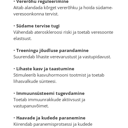
•
Vererõhu reguleerimine
Aitab alandada kõrget vererõhku ja hoida südame-
veresoonkonna tervist.
•
Südame tervise tugi
Vähendab ateroskleroosi riski ja toetab veresoonte
elastsust.
•
Treeningu jõudluse parandamine
Suurendab lihaste verevarustust ja vastupidavust.
•
Lihaste kasv ja taastumine
Stimuleerib kasvuhormooni tootmist ja toetab
lihasvalkude sünteesi.
•
Immuunsüsteemi tugevdamine
Toetab immuunrakkude aktiivsust ja
vastupanuvõimet.
•
Haavade ja kudede paranemine
Kiirendab paranemisprotsessi ja kudede