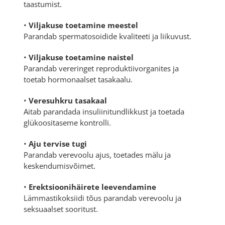
taastumist.
•
Viljakuse toetamine meestel
Parandab spermatosoidide kvaliteeti ja liikuvust.
•
Viljakuse toetamine naistel
Parandab vereringet reproduktiivorganites ja
toetab hormonaalset tasakaalu.
•
Veresuhkru tasakaal
Aitab parandada insuliinitundlikkust ja toetada
glükoositaseme kontrolli.
•
Aju tervise tugi
Parandab verevoolu ajus, toetades mälu ja
keskendumisvõimet.
•
Erektsioonihäirete leevendamine
Lämmastikoksiidi tõus parandab verevoolu ja
seksuaalset sooritust.