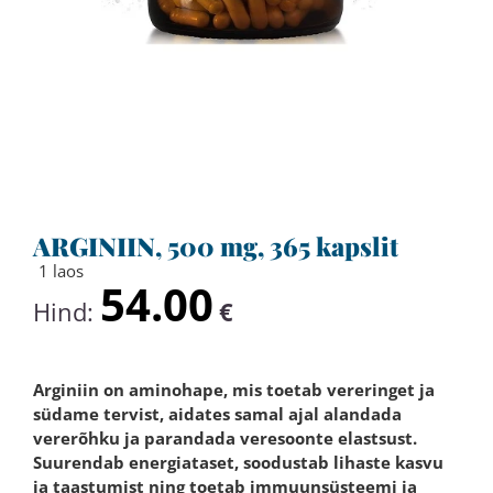
ARGINIIN, 500 mg, 365 kapslit
1 laos
54.00
Hind:
€
Arginiin on aminohape, mis toetab vereringet ja
südame tervist, aidates samal ajal alandada
vererõhku ja parandada veresoonte elastsust.
Suurendab energiataset, soodustab lihaste kasvu
ja taastumist ning toetab immuunsüsteemi ja