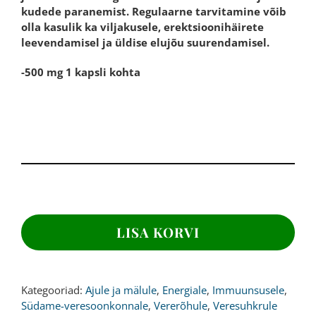
kudede paranemist. Regulaarne tarvitamine võib
olla kasulik ka viljakusele, erektsioonihäirete
leevendamisel ja üldise elujõu suurendamisel.
-500 mg 1 kapsli kohta
ARGINIIN,
500
LISA KORVI
mg,
365
kapslit
kogus
Kategooriad:
Ajule ja mälule
,
Energiale
,
Immuunsusele
,
Südame-veresoonkonnale
,
Vererõhule
,
Veresuhkrule