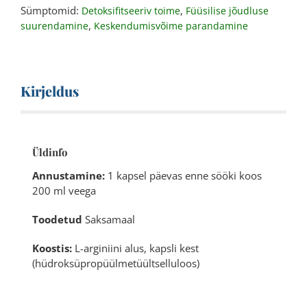
Sümptomid:
,
Detoksifitseeriv toime
Füüsilise jõudluse
,
suurendamine
Keskendumisvõime parandamine
Kirjeldus
Üldinfo
Annustamine:
1 kapsel päevas enne sööki koos
200 ml veega
Toodetud
Saksamaal
Koostis:
L-arginiini alus, kapsli kest
(hüdroksüpropüülmetüültselluloos)