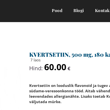
Pood
Blogi
Kontak
KVERTSETIIN, 500 mg, 180 ka
7 laos
60.00
Hind:
€
Kvertsetiin on looduslik flavonoid ja tug
südame-veresoonkonna tööd. Aitab vähendad
leevendades allergianähte. Lisaks toetab Kv
väljutada mürke.