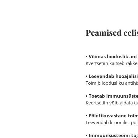
Peamised eeli
• Võimas looduslik an
Kvertsetiin kaitseb rakke
• Leevendab hooajalisi
Toimib loodusliku antihi
• Toetab immuunsüst
Kvertsetiin võib aidata 
•
Põletikuvastane toi
Leevendab kroonilisi põl
•
Immuunsüsteemi tu