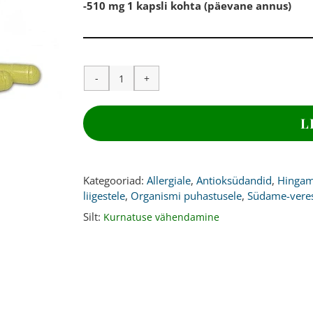
-510 mg 1 kapsli kohta (päevane annus)
KVERTSETIIN,
500
mg,
L
180
kapslit
kogus
Kategooriad:
Allergiale
,
Antioksüdandid
,
Hingam
liigestele
,
Organismi puhastusele
,
Südame-vere
Silt:
Kurnatuse vähendamine