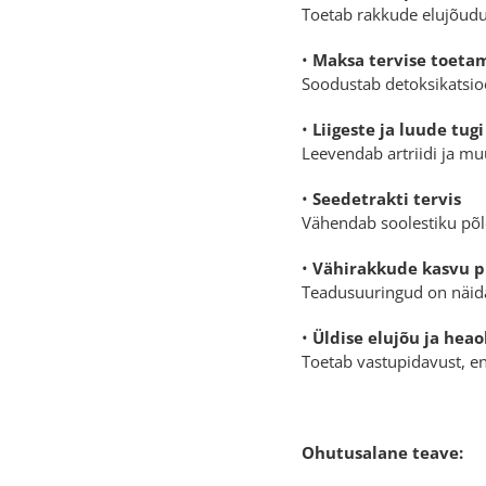
Toetab rakkude elujõudu
•
Maksa tervise toeta
Soodustab detoksikatsioo
•
Liigeste ja luude tugi
Leevendab artriidi ja mu
•
Seedetrakti tervis
Vähendab soolestiku põle
•
Vähirakkude kasvu 
Teadusuuringud on näida
•
Üldise elujõu ja hea
Toetab vastupidavust, en
Ohutusalane teave: