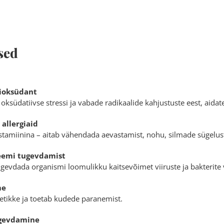
sed
tioksüdant
 oksüdatiivse stressi ja vabade radikaalide kahjustuste eest, aida
 allergiaid
stamiinina – aitab vähendada aevastamist, nohu, silmade sügelust
eemi tugevdamist
tugevdada organismi loomulikku kaitsevõimet viiruste ja bakterite 
me
etikke ja toetab kudede paranemist.
gevdamine