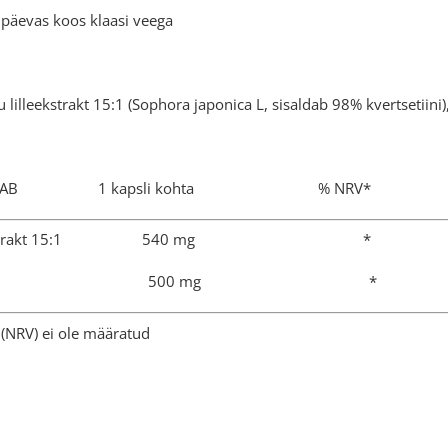
 päevas koos klaasi veega
lilleekstrakt 15:1 (Sophora japonica L, sisaldab 98% kvertsetiini),
 SISALDAB 1 kapsli kohta % NRV*
uu lilleekstrakt 15:1 540 mg *
kvertsetiin 500 mg *
(NRV) ei ole määratud