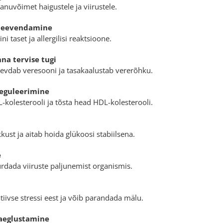
nuvõimet haigustele ja viirustele.
 leevendamine
i taset ja allergilisi reaktsioone.
a tervise tugi
gevdab veresooni ja tasakaalustab vererõhku.
reguleerimine
-kolesterooli ja tõsta head HDL-kolesterooli.
kust ja aitab hoida glükoosi stabiilsena.
e
urdada viiruste paljunemist organismis.
tiivse stressi eest ja võib parandada mälu.
aeglustamine