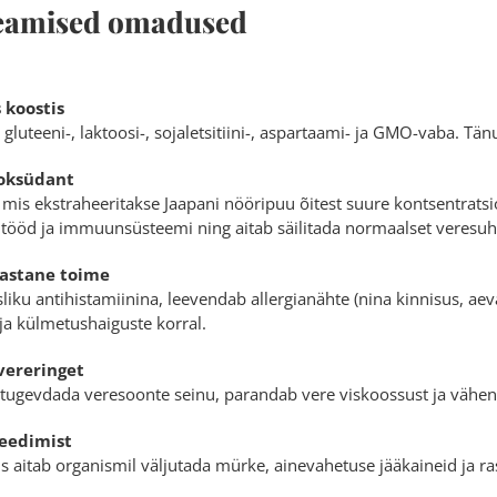
 peamised omadused
 koostis
, gluteeni-, laktoosi-, sojaletsitiini-, aspartaami- ja GMO-vaba. Tä
ioksüdant
, mis ekstraheeritakse Jaapani nööripuu õitest suure kontsentrats
öd ja immuunsüsteemi ning aitab säilitada normaalset veresuhk
avastane toime
sliku antihistamiinina, leevendab allergianähte (nina kinnisus, a
di ja külmetushaiguste korral.
vereringet
 tugevdada veresoonte seinu, parandab vere viskoossust ja vähen
seedimist
 aitab organismil väljutada mürke, ainevahetuse jääkaineid ja rask