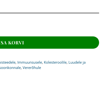
ISA KORVI
isteedele
,
Immuunsusele
,
Kolesteroolile
,
Luudele ja
soonkonnale
,
Vererõhule