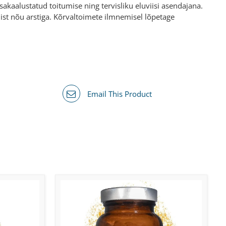
akaalustatud toitumise ning tervisliku eluviisi asendajana.
amist nõu arstiga. Kõrvaltoimete ilmnemisel lõpetage
Email This Product