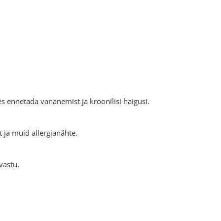
tes ennetada vananemist ja kroonilisi haigusi.
 ja muid allergianähte.
vastu.