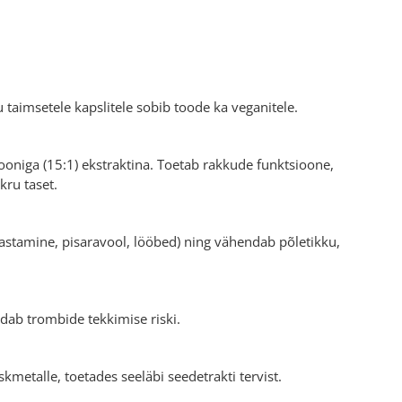
nu taimsetele kapslitele sobib toode ka veganitele.
iooniga (15:1) ekstraktina. Toetab rakkude funktsioone,
ru taset.
evastamine, pisaravool, lööbed) ning vähendab põletikku,
dab trombide tekkimise riski.
metalle, toetades seeläbi seedetrakti tervist.