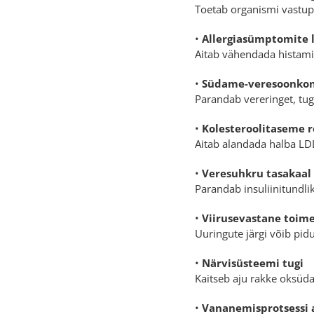
Toetab organismi vastupa
•
Allergiasümptomite
Aitab vähendada histamiin
•
Südame-veresoonkonn
Parandab vereringet, tu
•
Kolesteroolitaseme 
Aitab alandada halba LDL
•
Veresuhkru tasakaal
Parandab insuliinitundlik
•
Viirusevastane toim
Uuringute järgi võib pid
•
Närvisüsteemi tugi
Kaitseb aju rakke oksüda
•
Vananemisprotsessi 