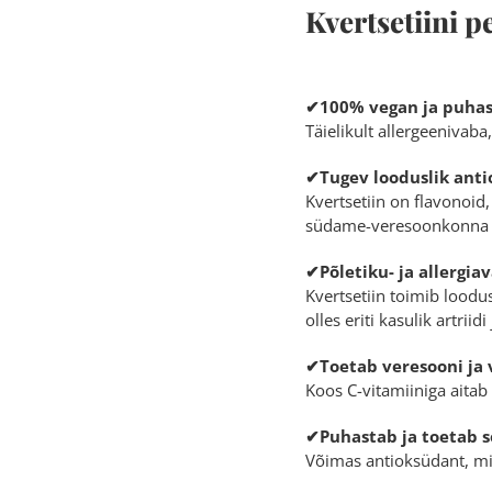
Kvertsetiini
✔100% vegan ja puhas
Täielikult allergeenivaba
✔Tugev looduslik ant
Kvertsetiin on flavonoid
südame-veresoonkonna tö
✔Põletiku- ja allergi
Kvertsetiin toimib loodu
olles eriti kasulik artrii
✔Toetab veresooni ja 
Koos C-vitamiiniga aitab
✔Puhastab ja toetab 
Võimas antioksüdant, mis