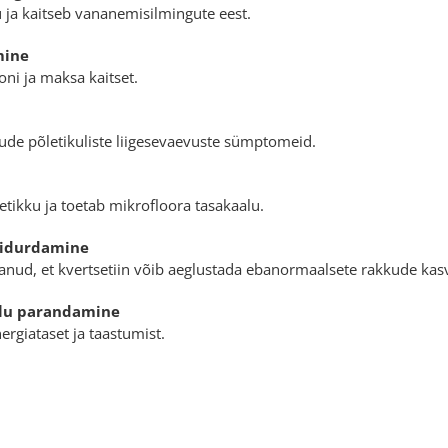
 ja kaitseb vananemisilmingute eest.
mine
ni ja maksa kaitset.
ude põletikuliste liigesevaevuste sümptomeid.
tikku ja toetab mikrofloora tasakaalu.
pidurdamine
nud, et kvertsetiin võib aeglustada ebanormaalsete rakkude kas
olu parandamine
ergiataset ja taastumist.