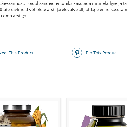
päevaannust. Toidulisandeid ei tohiks kasutada mitmekülgse ja tas
võtate ravimeid või olete arsti järelevalve all, pidage enne kasut
u oma arstiga.
weet This Product
Pin This Product