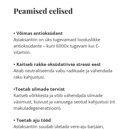
Peamised eelised
• Võimas antioksüdant
Astaksantiin on üks tugevamaid looduslikke
antioksüdante – kuni 6000x tugevam kui C-
vitamiin.
• Kaitseb rakke oksüdatiivse stressi eest
Aitab neutraliseerida vabu radikaale ja vähendada
raku kahjustusi.
•Toetab silmade tervist
Kaitseb võrkkesta ja võib vähendada silmade
väsimust, kuivust ja vanusega seotud kahjustusi (nt
makuladegeneratsioon).
• Toetab aju tööd
Astaksantiin suudab ületada vere-aju barjääri,