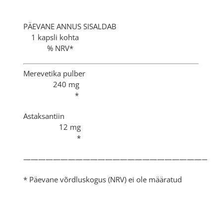
PÄEVANE ANNUS SISALDAB
1 kapsli kohta
% NRV*
Merevetika pulber
240 mg
*
Astaksantiin
12 mg
*
——————————————————————————
* Päevane võrdluskogus (NRV) ei ole määratud