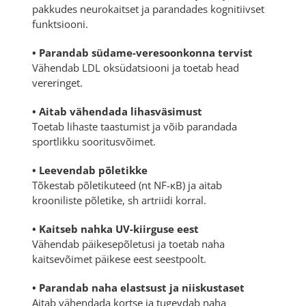
pakkudes neurokaitset ja parandades kognitiivset
funktsiooni.
• Parandab südame-veresoonkonna tervist
Vähendab LDL oksüdatsiooni ja toetab head
vereringet.
• Aitab vähendada lihasväsimust
Toetab lihaste taastumist ja võib parandada
sportlikku sooritusvõimet.
• Leevendab põletikke
Tõkestab põletikuteed (nt NF-κB) ja aitab
krooniliste põletike, sh artriidi korral.
• Kaitseb nahka UV-kiirguse eest
Vähendab päikesepõletusi ja toetab naha
kaitsevõimet päikese eest seestpoolt.
• Parandab naha elastsust ja niiskustaset
Aitab vähendada kortse ja tugevdab naha