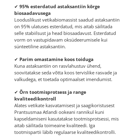
✔
95% esterdatud astaksantiin kõrge
biosaadavusega
Looduslikust vetikabiomassist saadud astaksantiin
on 95% ulatuses esterdatud, mis aitab säilitada
selle stabiilsust ja head biosaadavust. Esterdatud
vorm on vastupidavam oksüdeerumisele kui
sünteetiline astaksantiin.
✔
Parim omastamine koos toiduga
Kuna astaksantiin on rasvlahustuv ühend,
soovitatakse seda võtta koos tervislike rasvade ja
valkudega, et toetada optimaalset imendumist.
✔
Õrn tootmisprotsess ja range
kvaliteedikontroll
Alates vetikate kasvatamisest ja saagikoristusest
Prantsusmaa Atlandi ookeani rannikul kuni
kapseldamiseni kasutatakse tootmisprotsessi, mis
aitab säilitada toimeaine kvaliteedi. Iga
tootmispartii läbib regulaarse kvaliteedikontrolli.