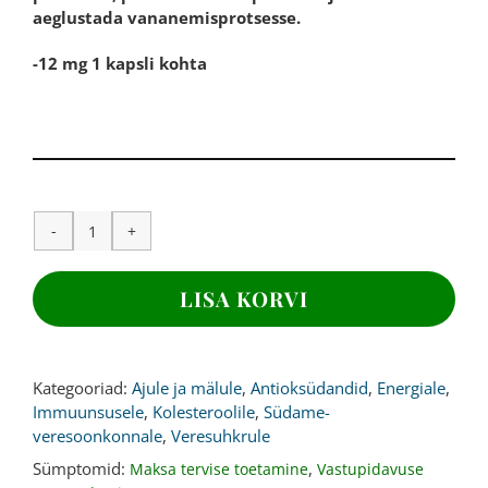
aeglustada vananemisprotsesse.
-12 mg 1 kapsli kohta
ASTAKSANTIIN
,
12
LISA KORVI
mg,
90
kapslit
kogus
Kategooriad:
Ajule ja mälule
,
Antioksüdandid
,
Energiale
,
Immuunsusele
,
Kolesteroolile
,
Südame-
veresoonkonnale
,
Veresuhkrule
Sümptomid:
,
Maksa tervise toetamine
Vastupidavuse