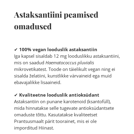
Astaksantiini peamised
omadused
✔
100% vegan looduslik astaksantiin
Iga kapsel sisaldab 12 mg looduslikku astaksantiini,
mis on saadud
Haematococcus pluvialis
mikrovetikatest. Toode on täielikult vegan ning ei
sisalda želatiini, kunstlikke värvaineid ega muid
ebavajalikke lisaaineid.
✔
Kvaliteetne looduslik antioksüdant
Astaksantiin on punane karotenoid (ksantofüll),
mida hinnatakse selle tugevate antioksüdantsete
omaduste tõttu. Kasutatakse kvaliteetset
Prantsusmaalt pärit toorainet, mis ei ole
imporditud Hiinast.