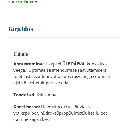
suurendamine
Kirjeldus
Üldinfo
Annustamine:
1 kapsel
ÜLE PÄEVA
koos klaasi
veega. Optimaalse imendumise saavutamiseks
tuleb astaksantiini võtta koos rasvadega söömise
ajal või vahetult pärast seda.
Toodetud:
Saksamaal
Koostisosad:
Haematococcus Pluvialis
vetikapulber, hüdroksüpropüülmetüültselluloos
(taimne kapsli kest)