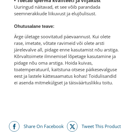
• Toetab sperma kvaliteeti ja viljakust
Uuringud näitavad, et see võib parandada
seemnerakkude liikuvust ja elujõulisust.
Ohutusalane teave:
Ärge ületage soovitatud päevaannust. Kui olete
rase, imetate, võtate ravimeid või olete arsti
järelevalve all, pidage enne kasutamist nõu arstiga.
Kõrvaltoimete ilmnemisel lõpetage kasutamine ja
pidage nõu oma arstiga. Hoida kuivas,
toatemperatuuril, kaitstuna otsese päikesevalguse
eest ja lastele kättesaamatus kohas! Toidulisandid
ei asenda mitmekülgset ja täisväärtuslikku toitu.
Share On Facebook
Tweet This Product