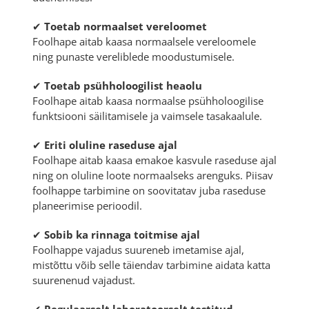
✔
Toetab normaalset vereloomet
Foolhape aitab kaasa normaalsele vereloomele
ning punaste vereliblede moodustumisele.
✔
Toetab psühholoogilist heaolu
Foolhape aitab kaasa normaalse psühholoogilise
funktsiooni säilitamisele ja vaimsele tasakaalule.
✔
Eriti oluline raseduse ajal
Foolhape aitab kaasa emakoe kasvule raseduse ajal
ning on oluline loote normaalseks arenguks. Piisav
foolhappe tarbimine on soovitatav juba raseduse
planeerimise perioodil.
✔
Sobib ka rinnaga toitmise ajal
Foolhappe vajadus suureneb imetamise ajal,
mistõttu võib selle täiendav tarbimine aidata katta
suurenenud vajadust.