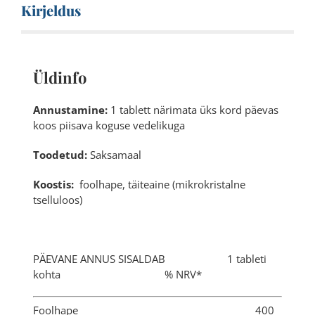
Kirjeldus
Üldinfo
Annustamine:
1 tablett närimata üks kord päevas
koos piisava koguse vedelikuga
Toodetud:
Saksamaal
Koostis:
foolhape, täiteaine (mikrokristalne
tselluloos)
PÄEVANE ANNUS SISALDAB 1 tableti
kohta % NRV*
Foolhape 400