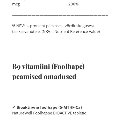
mcg 200%
——————————————————————————
% NRV* – protsent päevasest võrdluskogusest
täiskasvanutele. (NRV – Nutrient Reference Value)
B9 vitamiini (Foolhape)
peamised omadused
✔
Bioaktiivne foolhape (5-MTHF-Ca)
NatureWell Foolhappe BIOACTIVE tabletid