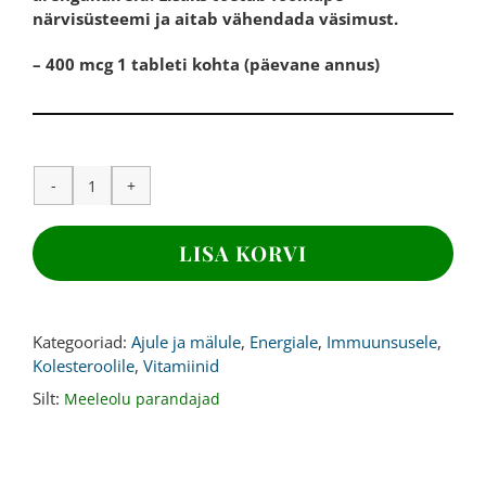
närvisüsteemi ja aitab vähendada väsimust.
– 400 mcg 1 tableti kohta (päevane annus)
B9
VITAMIIN
e.
LISA KORVI
FOOLHAPE,
400
mcg,
365
Kategooriad:
Ajule ja mälule
,
Energiale
,
Immuunsusele
,
tabletti
Kolesteroolile
,
Vitamiinid
kogus
Silt:
Meeleolu parandajad