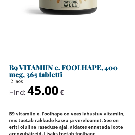
B9 VITAMIIN e. FOOLHAPE, 400
mcg, 365 tabletti
2 laos
45.00
Hind:
€
B9 vitamiin e. Foolhape on vees lahustuv vitamiin,
mis toetab rakkude kasvu ja vereloomet. See on
eriti oluline raseduse ajal, aidates ennetada loote
arenguhäireid. Lisaks toetab foolhape