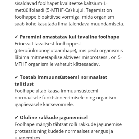
sisaldavad foolhapet kvaliteetse kaltsium-L-
metüülfolaadi (5-MTHF-Ca) kujul. Tegemist on
foolhappe bioaktiivse vormiga, mida organism
saab kohe kasutada ilma täiendava muundamiseta.
✔
Paremini omastatav kui tavaline foolhape
Erinevalt tavalisest foolhappest
(pteroüülmonoglutaamhape), mis peab organismis
läbima mitmeetapilise aktiveerimisprotsessi, on 5-
MTHF organismile vahetult kättesaadav.
✔
Toetab immuunsüsteemi normaalset
talitlust
Foolhape aitab kaasa immuunsüsteemi
normaalsele funktsioneerimisele ning organismi
igapäevasele kaitsevõimele.
✔
Oluline rakkude jagunemisel
Foolhape mängib tähtsat rolli rakkude jagunemise
protsessis ning kudede normaalses arengus ja
uuenemises.