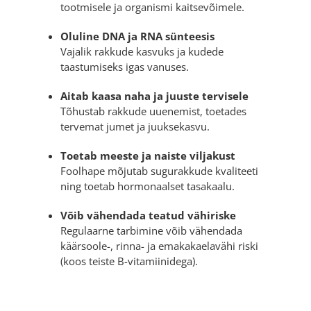
tootmisele ja organismi kaitsevõimele.
Oluline DNA ja RNA sünteesis
Vajalik rakkude kasvuks ja kudede
taastumiseks igas vanuses.
Aitab kaasa naha ja juuste tervisele
Tõhustab rakkude uuenemist, toetades
tervemat jumet ja juuksekasvu.
Toetab meeste ja naiste viljakust
Foolhape mõjutab sugurakkude kvaliteeti
ning toetab hormonaalset tasakaalu.
Võib vähendada teatud vähiriske
Regulaarne tarbimine võib vähendada
käärsoole-, rinna- ja emakakaelavähi riski
(koos teiste B-vitamiinidega).