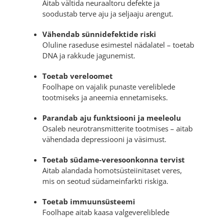
Aitab vältida neuraaltoru defekte ja
soodustab terve aju ja seljaaju arengut.
Vähendab sünnidefektide riski
Oluline raseduse esimestel nädalatel – toetab
DNA ja rakkude jagunemist.
Toetab vereloomet
Foolhape on vajalik punaste vereliblede
tootmiseks ja aneemia ennetamiseks.
Parandab aju funktsiooni ja meeleolu
Osaleb neurotransmitterite tootmises – aitab
vähendada depressiooni ja väsimust.
Toetab südame-veresoonkonna tervist
Aitab alandada homotsüsteiinitaset veres,
mis on seotud südameinfarkti riskiga.
Toetab immuunsüsteemi
Foolhape aitab kaasa valgevereliblede