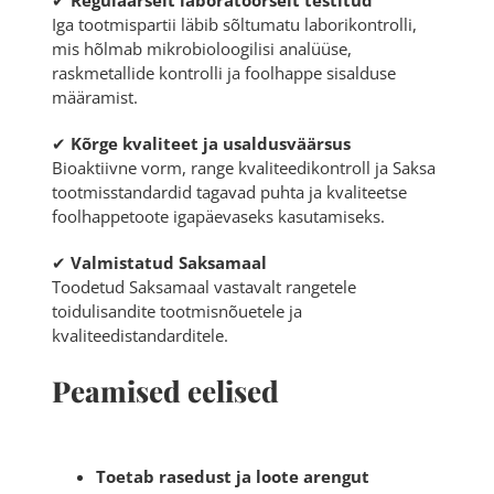
✔
Regulaarselt laboratoorselt testitud
Iga tootmispartii läbib sõltumatu laborikontrolli,
mis hõlmab mikrobioloogilisi analüüse,
raskmetallide kontrolli ja foolhappe sisalduse
määramist.
✔
Kõrge kvaliteet ja usaldusväärsus
Bioaktiivne vorm, range kvaliteedikontroll ja Saksa
tootmisstandardid tagavad puhta ja kvaliteetse
foolhappetoote igapäevaseks kasutamiseks.
✔
Valmistatud Saksamaal
Toodetud Saksamaal vastavalt rangetele
toidulisandite tootmisnõuetele ja
kvaliteedistandarditele.
Peamised eelised
Toetab rasedust ja loote arengut