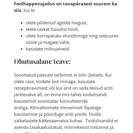
Foolhappevajadus on tavapärasest suurem ka
siis
, kui te
olete põdenud ägedat haigust,
teete rasket füüsilist tööd,
olete korrapäratu elurežiimiga ning seejuures
sööte ja magate vähe,
kasutate mõnuaineid.
Ohutusalane teave:
Soovitatud päevast tarbimist ei tohi ületada. Kui
olete rase, toidate last rinnaga, kasutate
retseptiravimeid või kui arst on seda teinud arsti
järelevalve all, on enne mis tahes toidulisandi
kasutamist soovitatav konsulteerida
arstiga. Kõrvaltoimete ilmnemisel lõpetage
kasutamine ja pöörduge arsti poole. Hoida
väikelastele kättesaamatus kohas. Toidulisandid ei
asenda tasakaalustatud, mitmekesist toitumist ja