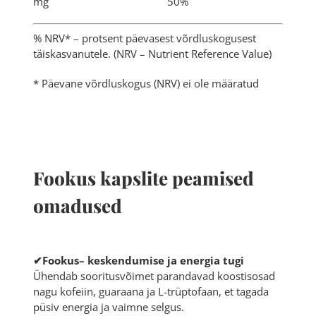
mg 50%
% NRV* – protsent päevasest võrdluskogusest
täiskasvanutele. (NRV – Nutrient Reference Value)
* Päevane võrdluskogus (NRV) ei ole määratud
Fookus kapslite peamised
omadused
✔Fookus– keskendumise ja energia tugi
Ühendab sooritusvõimet parandavad koostisosad
nagu
kofeiin
, guaraana ja
L-trüptofaan
, et tagada
püsiv energia ja vaimne selgus.