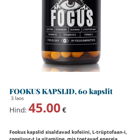
FOOKUS KAPSLID, 60 kapslit
3 laos
45.00
Hind:
€
Fookus kapslid sisaldavad kofeiini,
L-trüptofaan
-i,
roosijuur
-t ja vitamiine, mis toetavad energia