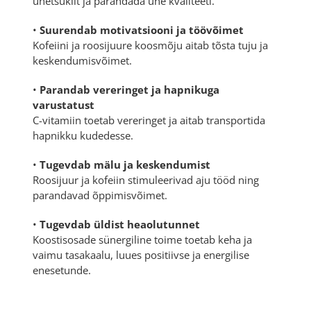
unetsüklit ja parandada une kvaliteeti.
•
Suurendab motivatsiooni ja töövõimet
Kofeiini ja roosijuure koosmõju aitab tõsta tuju ja
keskendumisvõimet.
•
Parandab vereringet ja hapnikuga
varustatust
C-vitamiin toetab vereringet ja aitab transportida
hapnikku kudedesse.
•
Tugevdab mälu ja keskendumist
Roosijuur ja kofeiin stimuleerivad aju tööd ning
parandavad õppimisvõimet.
•
Tugevdab üldist heaolutunnet
Koostisosade sünergiline toime toetab keha ja
vaimu tasakaalu, luues positiivse ja energilise
enesetunde.