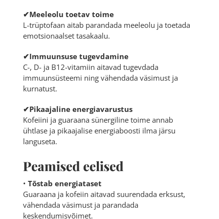
✔Meeleolu toetav toime
L-trüptofaan aitab parandada meeleolu ja toetada
emotsionaalset tasakaalu.
✔Immuunsuse tugevdamine
C-, D- ja B12-vitamiin aitavad tugevdada
immuunsüsteemi ning vähendada väsimust ja
kurnatust.
✔Pikaajaline energiavarustus
Kofeiini ja guaraana sünergiline toime annab
ühtlase ja pikaajalise energiaboosti ilma järsu
languseta.
Peamised eelised
•
Tõstab energiataset
Guaraana ja
kofeiin
aitavad suurendada erksust,
vähendada väsimust ja parandada
keskendumisvõimet.