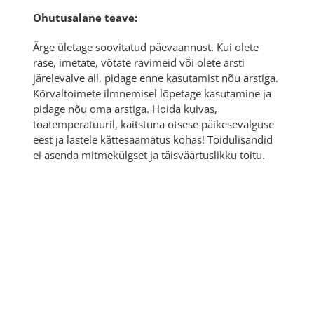
Ohutusalane teave:
Ärge ületage soovitatud päevaannust. Kui olete
rase, imetate, võtate ravimeid või olete arsti
järelevalve all, pidage enne kasutamist nõu arstiga.
Kõrvaltoimete ilmnemisel lõpetage kasutamine ja
pidage nõu oma arstiga. Hoida kuivas,
toatemperatuuril, kaitstuna otsese päikesevalguse
eest ja lastele kättesaamatus kohas! Toidulisandid
ei asenda mitmekülgset ja täisväärtuslikku toitu.