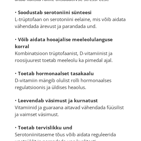
•
Soodustab serotoniini sünteesi
L-trüptofaan on serotoniini eelaine, mis võib aidata
vähendada ärevust ja parandada und.
•
Võib aidata hooajalise meeleolulanguse
korral
Kombinatsioon trüptofaanist, D-vitamiinist ja
roosijuurest toetab meeleolu ka pimedal ajal.
•
Toetab hormonaalset tasakaalu
D-vitamiin mängib olulist rolli hormonaalses
regulatsioonis ja üldises heaolus.
•
Leevendab väsimust ja kurnatust
Vitamiinid ja guaraana aitavad vähendada füüsilist
ja vaimset väsimust.
•
Toetab tervislikku und
Serotoniinitaseme tõus võib aidata reguleerida