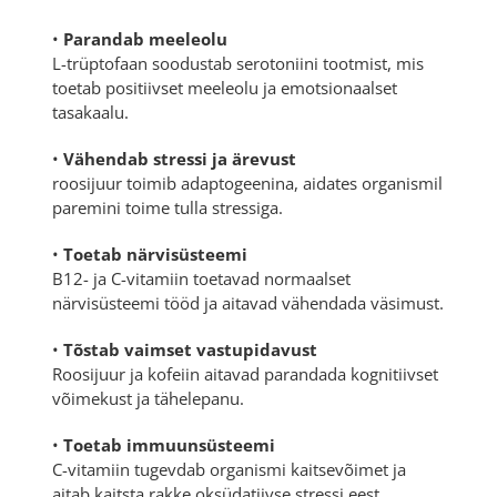
•
Parandab meeleolu
L-trüptofaan
soodustab serotoniini tootmist, mis
toetab positiivset meeleolu ja emotsionaalset
tasakaalu.
•
Vähendab stressi ja ärevust
roosijuur
toimib adaptogeenina, aidates organismil
paremini toime tulla stressiga.
•
Toetab närvisüsteemi
B12- ja C-vitamiin toetavad normaalset
närvisüsteemi tööd ja aitavad vähendada väsimust.
•
Tõstab vaimset vastupidavust
Roosijuur ja kofeiin aitavad parandada kognitiivset
võimekust ja tähelepanu.
•
Toetab immuunsüsteemi
C-vitamiin tugevdab organismi kaitsevõimet ja
aitab kaitsta rakke oksüdatiivse stressi eest.