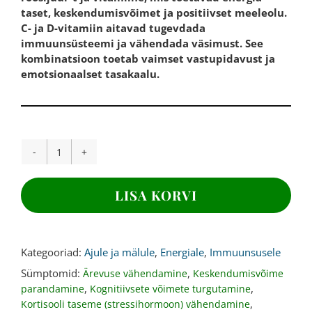
taset, keskendumisvõimet ja positiivset meeleolu.
C- ja D-vitamiin aitavad tugevdada
immuunsüsteemi ja vähendada väsimust. See
kombinatsioon toetab vaimset vastupidavust ja
emotsionaalset tasakaalu.
FOOKUS
KAPSLID,
60
LISA KORVI
kapslit
kogus
Kategooriad:
Ajule ja mälule
,
Energiale
,
Immuunsusele
Sümptomid:
,
Ärevuse vähendamine
Keskendumisvõime
,
,
parandamine
Kognitiivsete võimete turgutamine
,
Kortisooli taseme (stressihormoon) vähendamine