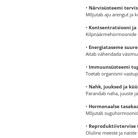
•
Närvisüsteemi tervis
Mõjutab aju arengut ja k
•
Kontsentratsiooni j
Kilpnäärmehormoonide k
•
Energiataseme suur
Aitab vähendada väsimus
•
Immuunsüsteemi tu
Toetab organismi vastup
•
Nahk, juuksed ja kü
Parandab naha, juuste ja
•
Hormonaalse tasaka
Mõjutab suguhormoonide
•
Reproduktiivtervise 
Oluline meeste ja naiste 