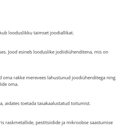
ub looduslikku taimset joodiallikat.
ses. Jood esineb looduslike jodiidiühenditena, mis on
ad oma rakke merevees lahustunud joodiühenditega ning
ndide oma.
a, aidates toetada tasakaalustatud toitumist.
ris raskmetallide, pestitsiidide ja mikroobse saastumise