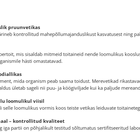
lik pruunvetikas
rineb kontrollitud mahepõllumajanduslikust kasvatusest ning pak
upertoit, mis sisaldab mitmeid toitaineid nende loomulikus kooslu
organismile hästi omastatavad.
odiallikas
ement, mida organism peab saama toidust. Merevetikad rikastav
aldus ületab sageli nii puu- ja köögiviljade kui ka paljude merea
u loomulikul viisil
 selle loomulikus vormis koos teiste vetikas leiduvate toitaineteg
al – kontrollitud kvaliteet
ga partii on põhjalikult testitud sõltumatus sertifitseeritud labo