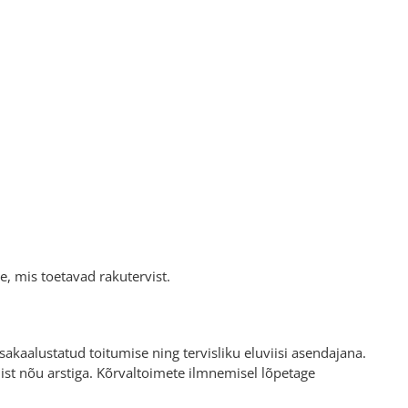
e, mis toetavad rakutervist.
akaalustatud toitumise ning tervisliku eluviisi asendajana.
amist nõu arstiga. Kõrvaltoimete ilmnemisel lõpetage