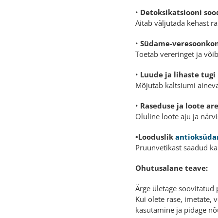
•
Detoksikatsiooni so
Aitab väljutada kehast ra
•
Südame-veresoonkon
Toetab vereringet ja või
•
Luude ja lihaste tugi
Mõjutab kaltsiumi aineva
•
Raseduse ja loote ar
Oluline loote aju ja när
•Looduslik
antioksüda
Pruunvetikast saadud kap
Ohutusalane teave:
Ärge ületage soovitatud 
Kui olete rase, imetate, 
kasutamine ja pidage nõ