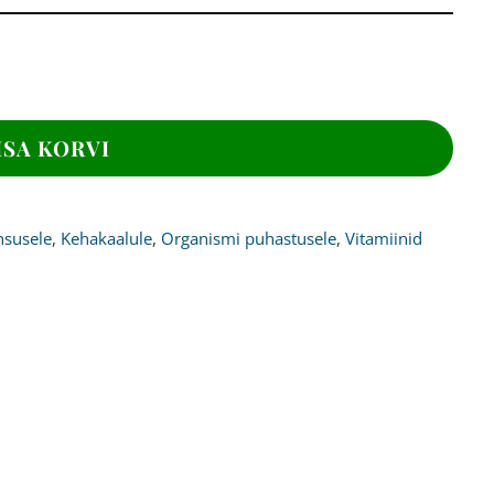
ISA KORVI
susele
,
Kehakaalule
,
Organismi puhastusele
,
Vitamiinid