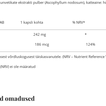
unvetikate ekstrakti pulber (Ascophyllum nodosum), katteaine: h
SISALDAB 1 kapsli kohta % NRV*
vetikapulber 242 mg *
 joodi 186 mcg 124%
est võrdluskogusest täiskasvanutele. (NRV – Nutrient Reference 
(NRV) ei ole määratud
ed omadused