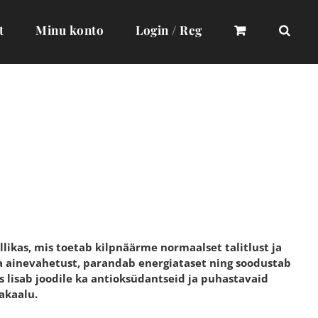
t
Minu konto
Login / Reg
likas, mis toetab kilpnäärme normaalset talitlust ja
a ainevahetust, parandab energiataset ning soodustab
s lisab joodile ka antioksüdantseid ja puhastavaid
akaalu.