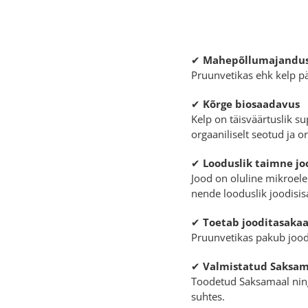
✔
Mahepõllumajandus
Pruunvetikas ehk kelp pä
✔
Kõrge biosaadavus
Kelp on täisväärtuslik s
orgaaniliselt seotud ja 
✔
Looduslik taimne jo
Jood on oluline mikroel
nende looduslik joodisis
✔
Toetab jooditasakaal
Pruunvetikas pakub joodi
✔
Valmistatud Saksama
Toodetud Saksamaal ning i
suhtes.