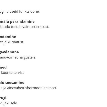
ognitiivseid funktsioone.
a mälu parandamine
audu toetab vaimset erksust.
endamine
t ja kurnatust.
gevdamine
anuvõimet haigustele.
üned
 küünte tervist.
alu toetamine
 ja ainevahetushormoonide taset.
tugi
viljakusele.