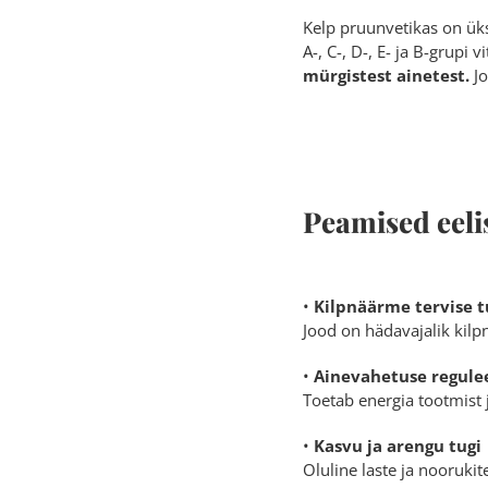
Kelp pruunvetikas on üks
A-, C-, D-, E- ja В-grupi
mürgistest ainetest.
Jo
Peamised eeli
•
Kilpnäärme tervise t
Jood on hädavajalik ki
•
Ainevahetuse regule
Toetab energia tootmist 
•
Kasvu ja arengu tugi
Oluline laste ja nooruki