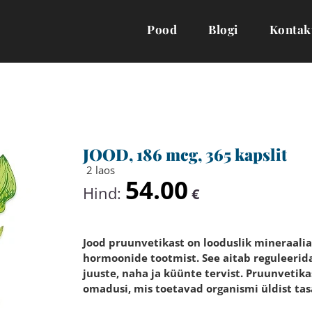
Pood
Blogi
Kontak
JOOD, 186 mcg, 365 kapslit
2 laos
54.00
Hind:
€
Jood pruunvetikast on looduslik mineraalial
hormoonide tootmist. See aitab reguleerid
juuste, naha ja küünte tervist. Pruunvetika
omadusi, mis toetavad organismi üldist tas