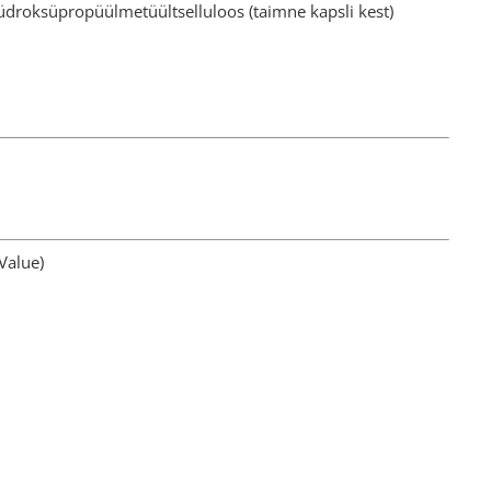
üdroksüpropüülmetüültselluloos (taimne kapsli kest)
Value)