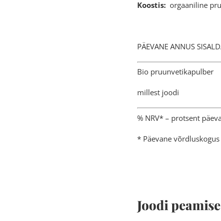
Koostis:
orgaaniline pru
PÄEVANE ANNUS 
Bio pruun
millest
% NRV* – protsent päevas
* Päevane võrdluskogus 
Joodi peamis