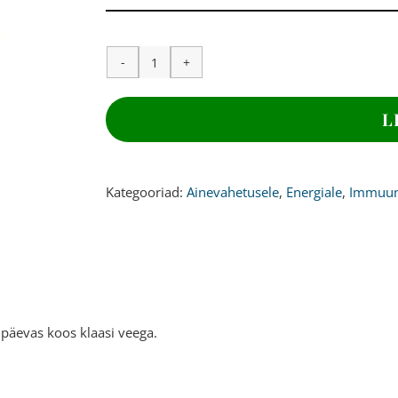
JOOD,
186
mcg,
L
365
kapslit
kogus
Kategooriad:
Ainevahetusele
,
Energiale
,
Immuun
päevas koos klaasi veega.