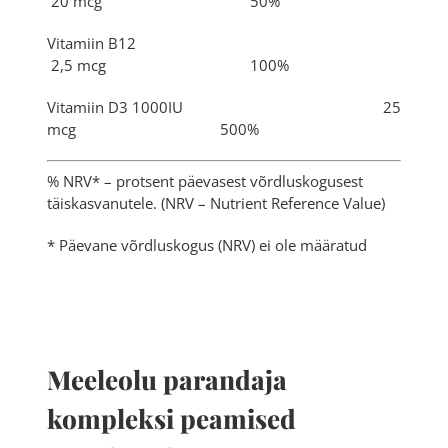
20 mcg 50%
Vitamiin B12
2,5 mcg 100%
Vitamiin D3 1000IU 25
mcg 500%
% NRV* – protsent päevasest võrdluskogusest
täiskasvanutele. (NRV – Nutrient Reference Value)
* Päevane võrdluskogus (NRV) ei ole määratud
Meeleolu parandaja
kompleksi peamised