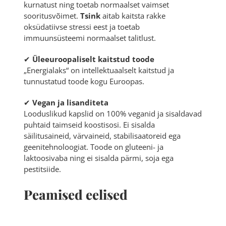
kurnatust ning toetab normaalset vaimset
sooritusvõimet.
Tsink
aitab kaitsta rakke
oksüdatiivse stressi eest ja toetab
immuunsüsteemi normaalset talitlust.
✔
Üleeuroopaliselt kaitstud toode
„Energialaks“ on intellektuaalselt kaitstud ja
tunnustatud toode kogu Euroopas.
✔
Vegan ja lisanditeta
Looduslikud kapslid on 100% veganid ja sisaldavad
puhtaid taimseid koostisosi. Ei sisalda
säilitusaineid, värvaineid, stabilisaatoreid ega
geenitehnoloogiat. Toode on gluteeni- ja
laktoosivaba ning ei sisalda pärmi, soja ega
pestitsiide.
Peamised eelised