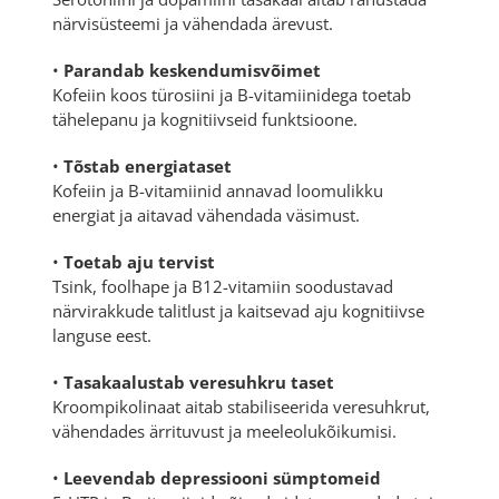
närvisüsteemi ja vähendada ärevust.
•
Parandab keskendumisvõimet
Kofeiin koos türosiini ja B-vitamiinidega toetab
tähelepanu ja kognitiivseid funktsioone.
•
Tõstab energiataset
Kofeiin ja B-vitamiinid annavad loomulikku
energiat ja aitavad vähendada väsimust.
•
Toetab aju tervist
Tsink, foolhape ja B12-vitamiin soodustavad
närvirakkude talitlust ja kaitsevad aju kognitiivse
languse eest.
•
Tasakaalustab veresuhkru taset
Kroompikolinaat aitab stabiliseerida veresuhkrut,
vähendades ärrituvust ja meeleolukõikumisi.
•
Leevendab depressiooni sümptomeid