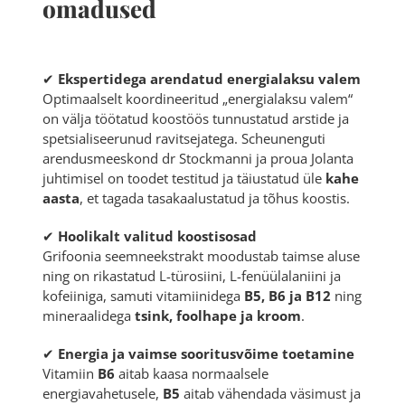
omadused
✔
Ekspertidega arendatud energialaksu valem
Optimaalselt koordineeritud „energialaksu valem“
on välja töötatud koostöös tunnustatud arstide ja
spetsialiseerunud ravitsejatega. Scheunenguti
arendusmeeskond dr Stockmanni ja proua Jolanta
juhtimisel on toodet testitud ja täiustatud üle
kahe
aasta
, et tagada tasakaalustatud ja tõhus koostis.
✔
Hoolikalt valitud koostisosad
Grifoonia seemneekstrakt moodustab taimse aluse
ning on rikastatud L-türosiini, L-fenüülalaniini ja
kofeiiniga, samuti vitamiinidega
B5, B6 ja B12
ning
mineraalidega
tsink, foolhape ja kroom
.
✔
Energia ja vaimse sooritusvõime toetamine
Vitamiin
B6
aitab kaasa normaalsele
energiavahetusele,
B5
aitab vähendada väsimust ja