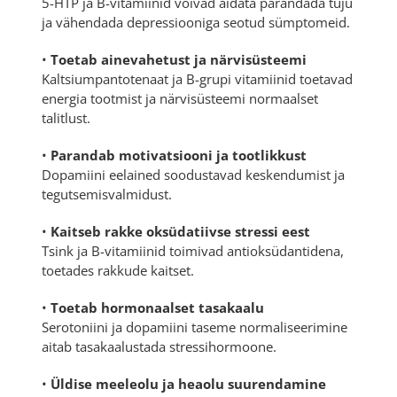
5-HTP ja B-vitamiinid võivad aidata parandada tuju
ja vähendada depressiooniga seotud sümptomeid.
•
Toetab ainevahetust ja närvisüsteemi
Kaltsiumpantotenaat ja B-grupi vitamiinid toetavad
energia tootmist ja närvisüsteemi normaalset
talitlust.
•
Parandab motivatsiooni ja tootlikkust
Dopamiini eelained soodustavad keskendumist ja
tegutsemisvalmidust.
•
Kaitseb rakke oksüdatiivse stressi eest
Tsink ja B-vitamiinid toimivad antioksüdantidena,
toetades rakkude kaitset.
•
Toetab hormonaalset tasakaalu
Serotoniini ja dopamiini taseme normaliseerimine
aitab tasakaalustada stressihormoone.
•
Üldise meeleolu ja heaolu suurendamine