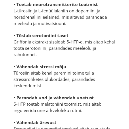
•
Toetab neurotransmitterite tootmist
L-türosiin ja L-fenüülalaniin on dopamiini ja
noradrenaliini eelained, mis aitavad parandada
meeleolu ja motivatsiooni.
•
Tõstab serotoniini taset
Griffonia ekstrakt sisaldab 5-HTP-d, mis aitab kehal
toota serotoniini, parandades meeleolu ja
rahutunnet.
•
Vähendab stressi mõju
Türosiin aitab kehal paremini toime tulla
stressirohketes olukordades, parandades
keskendumist.
•
Parandab und ja vähendab unetust
5-HTP toetab melatoniini tootmist, mis aitab
reguleerida une-ärkveloleku rütmi.
•
Vähendab ärevust
Serotoniini ja dopamiini tasakaal aitab rahustada