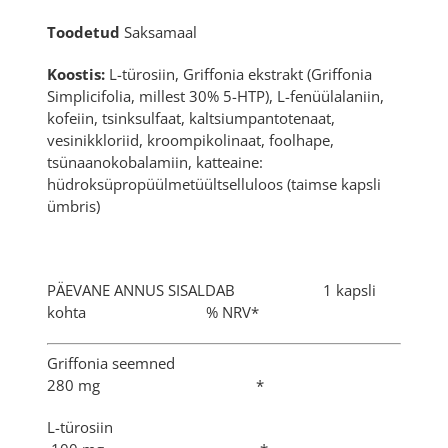
Toodetud
Saksamaal
Koostis:
L-türosiin, Griffonia ekstrakt (Griffonia
Simplicifolia, millest 30% 5-HTP), L-fenüülalaniin,
kofeiin, tsinksulfaat, kaltsiumpantotenaat,
vesinikkloriid, kroompikolinaat, foolhape,
tsünaanokobalamiin, katteaine:
hüdroksüpropüülmetüültselluloos (taimse kapsli
ümbris)
PÄEVANE ANNUS SISALDAB 1 kapsli
kohta % NRV*
Griffonia seemned
280 mg *
L-türosiin