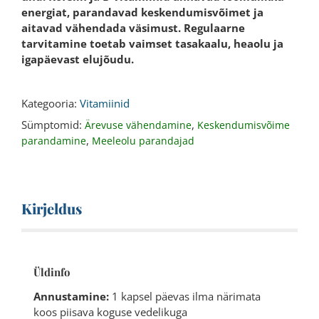
energiat, parandavad keskendumisvõimet ja
aitavad vähendada väsimust. Regulaarne
tarvitamine toetab vaimset tasakaalu, heaolu ja
igapäevast elujõudu.
Kategooria:
Vitamiinid
Sümptomid:
,
Ärevuse vähendamine
Keskendumisvõime
,
parandamine
Meeleolu parandajad
Kirjeldus
Üldinfo
Annustamine:
1 kapsel päevas ilma närimata
koos piisava koguse vedelikuga