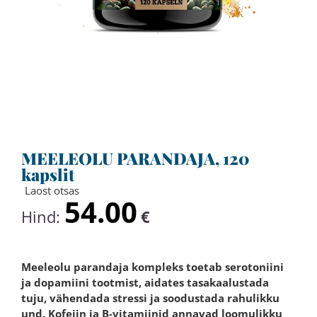
MEELEOLU PARANDAJA, 120
kapslit
Laost otsas
54.00
Hind:
€
Meeleolu parandaja kompleks toetab serotoniini
ja dopamiini tootmist, aidates tasakaalustada
tuju, vähendada stressi ja soodustada rahulikku
und. Kofeiin ja B-vitamiinid annavad loomulikku