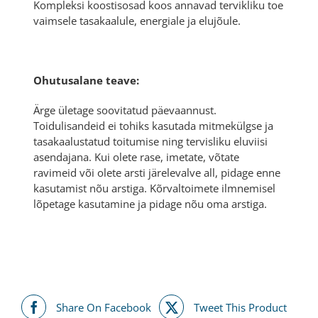
Kompleksi koostisosad koos annavad tervikliku toe
vaimsele tasakaalule, energiale ja elujõule.
Ohutusalane teave:
Ärge ületage soovitatud päevaannust.
Toidulisandeid ei tohiks kasutada mitmekülgse ja
tasakaalustatud toitumise ning tervisliku eluviisi
asendajana. Kui olete rase, imetate, võtate
ravimeid või olete arsti järelevalve all, pidage enne
kasutamist nõu arstiga. Kõrvaltoimete ilmnemisel
lõpetage kasutamine ja pidage nõu oma arstiga.
Share On Facebook
Tweet This Product