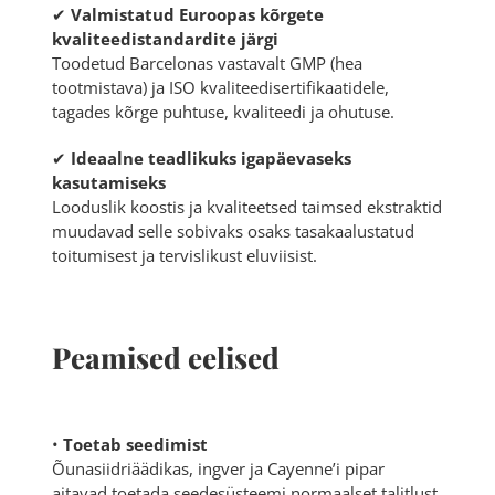
✔
Valmistatud Euroopas kõrgete
kvaliteedistandardite järgi
Toodetud Barcelonas vastavalt GMP (hea
tootmistava) ja ISO kvaliteedisertifikaatidele,
tagades kõrge puhtuse, kvaliteedi ja ohutuse.
✔
Ideaalne teadlikuks igapäevaseks
kasutamiseks
Looduslik koostis ja kvaliteetsed taimsed ekstraktid
muudavad selle sobivaks osaks tasakaalustatud
toitumisest ja tervislikust eluviisist.
Peamised eelised
•
Toetab seedimist
Õunasiidriäädikas, ingver ja Cayenne’i pipar
aitavad toetada seedesüsteemi normaalset talitlust.