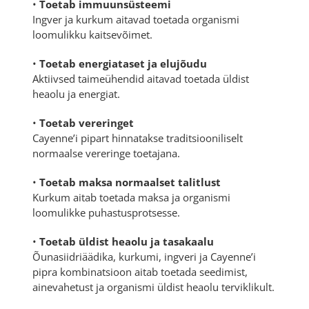
•
Toetab immuunsüsteemi
Ingver ja kurkum aitavad toetada organismi
loomulikku kaitsevõimet.
•
Toetab energiataset ja elujõudu
Aktiivsed taimeühendid aitavad toetada üldist
heaolu ja energiat.
•
Toetab vereringet
Cayenne’i pipart hinnatakse traditsiooniliselt
normaalse vereringe toetajana.
•
Toetab maksa normaalset talitlust
Kurkum aitab toetada maksa ja organismi
loomulikke puhastusprotsesse.
•
Toetab üldist heaolu ja tasakaalu
Õunasiidriäädika, kurkumi, ingveri ja Cayenne’i
pipra kombinatsioon aitab toetada seedimist,
ainevahetust ja organismi üldist heaolu terviklikult.