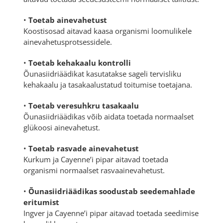
•
Toetab ainevahetust
Koostisosad aitavad kaasa organismi loomulikele
ainevahetusprotsessidele.
•
Toetab kehakaalu kontrolli
Õunasiidriäädikat kasutatakse sageli tervisliku
kehakaalu ja tasakaalustatud toitumise toetajana.
•
Toetab veresuhkru tasakaalu
Õunasiidriäädikas võib aidata toetada normaalset
glükoosi ainevahetust.
•
Toetab rasvade ainevahetust
Kurkum ja Cayenne’i pipar aitavad toetada
organismi normaalset rasvaainevahetust.
•
Õunasiidriäädikas soodustab seedemahlade
eritumist
Ingver ja Cayenne’i pipar aitavad toetada seedimise