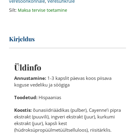
veresoonkonnale
,
Veresuhkrule
Silt:
Maksa tervise toetamine
Kirjeldus
Üldinfo
Annustamine:
1-3 kapslit päevas koos piisava
koguse vedeliku ja söögiga
Toodetud:
Hispaanias
Koostis:
õunasiidriäädikas (pulber), Cayenne’i pipra
ekstrakt (puuvili), ingveri ekstrakt (juur), kurkumi
ekstrakt (juur), kapsli kest
(hüdroksüpropüülmetüültselluloos), riisitärklis.