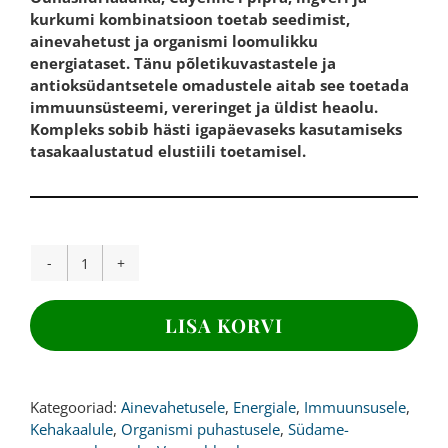
kurkumi kombinatsioon toetab seedimist,
ainevahetust ja organismi loomulikku
energiataset. Tänu põletikuvastastele ja
antioksüdantsetele omadustele aitab see toetada
immuunsüsteemi, vereringet ja üldist heaolu.
Kompleks sobib hästi igapäevaseks kasutamiseks
tasakaalustatud elustiili toetamisel.
ÕUNASIIDRIÄÄDIKAS,
666
mg,
LISA KORVI
180
kapslit
kogus
Kategooriad:
Ainevahetusele
,
Energiale
,
Immuunsusele
,
Kehakaalule
,
Organismi puhastusele
,
Südame-