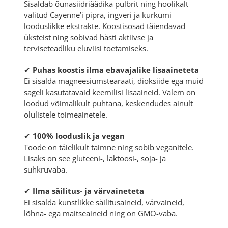
Sisaldab õunasiidriäädika pulbrit ning hoolikalt
valitud Cayenne’i pipra, ingveri ja kurkumi
looduslikke ekstrakte. Koostisosad täiendavad
üksteist ning sobivad hästi aktiivse ja
terviseteadliku eluviisi toetamiseks.
✔
Puhas koostis ilma ebavajalike lisaaineteta
Ei sisalda magneesiumstearaati, dioksiide ega muid
sageli kasutatavaid keemilisi lisaaineid. Valem on
loodud võimalikult puhtana, keskendudes ainult
olulistele toimeainetele.
✔
100% looduslik ja vegan
Toode on täielikult taimne ning sobib veganitele.
Lisaks on see gluteeni-, laktoosi-, soja- ja
suhkruvaba.
✔
Ilma säilitus- ja värvaineteta
Ei sisalda kunstlikke säilitusaineid, värvaineid,
lõhna- ega maitseaineid ning on GMO-vaba.