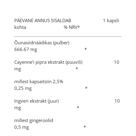
PÄEVANE ANNUS SISALDAB 1 kapsli
kohta % NRV*
Õunasiidriäädikas (pulber)
666.67 mg *
Cayenne’i pipra ekstrakt (puuvili) 10
mg *
millest kapsaitsiin 2,5%
0,25 mg *
Ingveri ekstrakt (juur) 10
mg *
millest gingeroolid
0,5 mg *