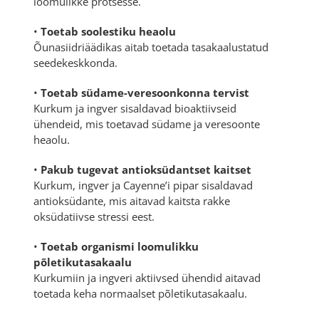
loomulikke protsesse.
•
Toetab soolestiku heaolu
Õunasiidriäädikas aitab toetada tasakaalustatud
seedekeskkonda.
•
Toetab südame-veresoonkonna tervist
Kurkum ja ingver sisaldavad bioaktiivseid
ühendeid, mis toetavad südame ja veresoonte
heaolu.
•
Pakub tugevat antioksüdantset kaitset
Kurkum, ingver ja Cayenne’i pipar sisaldavad
antioksüdante, mis aitavad kaitsta rakke
oksüdatiivse stressi eest.
•
Toetab organismi loomulikku
põletikutasakaalu
Kurkumiin ja ingveri aktiivsed ühendid aitavad
toetada keha normaalset põletikutasakaalu.