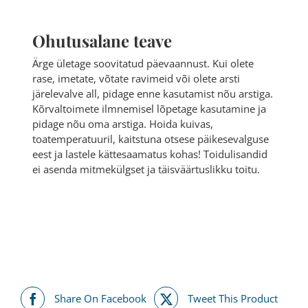
Ohutusalane teave
Ärge ületage soovitatud päevaannust. Kui olete
rase, imetate, võtate ravimeid või olete arsti
järelevalve all, pidage enne kasutamist nõu arstiga.
Kõrvaltoimete ilmnemisel lõpetage kasutamine ja
pidage nõu oma arstiga. Hoida kuivas,
toatemperatuuril, kaitstuna otsese päikesevalguse
eest ja lastele kättesaamatus kohas! Toidulisandid
ei asenda mitmekülgset ja täisväärtuslikku toitu.
Share On Facebook
Tweet This Product