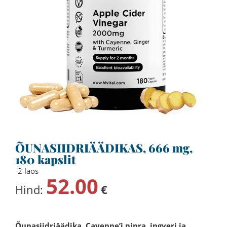
ÕUNASIIDRIÄÄDIKAS, 666 mg,
180 kapslit
2 laos
52.00
Hind:
€
Õunasiidriäädika, Cayenne’i pipra, ingveri ja