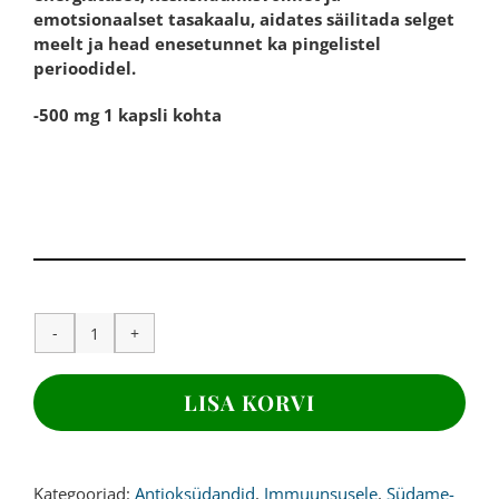
emotsionaalset tasakaalu, aidates säilitada selget
meelt ja head enesetunnet ka pingelistel
perioodidel.
-500 mg 1 kapsli kohta
ROOSILÕHNALINE
KULDJUUR,
500
LISA KORVI
mg,
120
kapslit
kogus
Kategooriad:
Antioksüdandid
,
Immuunsusele
,
Südame-