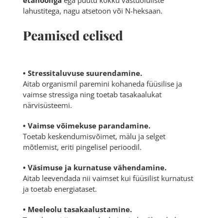
etanooliga
ega puutu kokku vastuoluliste
lahustitega, nagu atsetoon või N-heksaan.
Peamised eelised
• Stressitaluvuse suurendamine.
Aitab organismil paremini kohaneda füüsilise ja
vaimse stressiga ning toetab tasakaalukat
närvisüsteemi.
• Vaimse võimekuse parandamine.
Toetab keskendumisvõimet, mälu ja selget
mõtlemist, eriti pingelisel perioodil.
• Väsimuse ja kurnatuse vähendamine.
Aitab leevendada nii vaimset kui füüsilist kurnatust
ja toetab energiataset.
• Meeleolu tasakaalustamine.