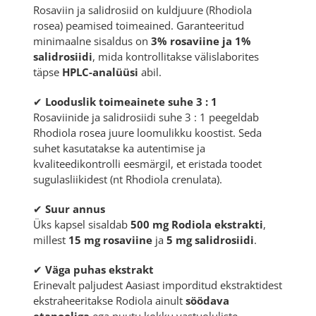
Rosaviin ja salidrosiid on kuldjuure (
Rhodiola
rosea
) peamised toimeained. Garanteeritud
minimaalne sisaldus on
3% rosaviine ja 1%
salidrosiidi
, mida kontrollitakse välislaborites
täpse
HPLC-analüüsi
abil.
✔
Looduslik toimeainete suhe 3 : 1
Rosaviinide ja salidrosiidi suhe 3 : 1 peegeldab
Rhodiola rosea juure loomulikku koostist. Seda
suhet kasutatakse ka autentimise ja
kvaliteedikontrolli eesmärgil, et eristada toodet
sugulasliikidest (nt Rhodiola crenulata).
✔
Suur annus
Üks kapsel sisaldab
500 mg Rodiola ekstrakti
,
millest
15 mg rosaviine
ja
5 mg salidrosiidi
.
✔
Väga puhas ekstrakt
Erinevalt paljudest Aasiast imporditud ekstraktidest
ekstraheeritakse Rodiola ainult
söödava