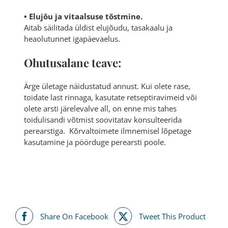
• Elujõu ja vitaalsuse tõstmine.
Aitab säilitada üldist elujõudu, tasakaalu ja
heaolutunnet igapäevaelus.
Ohutusalane teave:
Ärge ületage näidustatud annust.
Kui olete rase,
toidate last rinnaga, kasutate retseptiravimeid või
olete arsti järelevalve all, on enne mis tahes
toidulisandi võtmist soovitatav konsulteerida
perearstiga.
Kõrvaltoimete ilmnemisel lõpetage
kasutamine ja pöörduge perearsti poole.
Share On Facebook
Tweet This Product