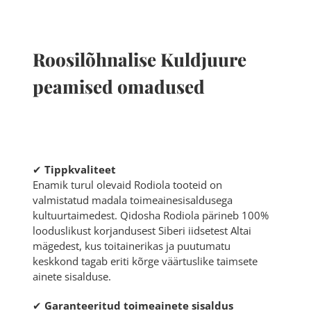
Roosilõhnalise Kuldjuure
peamised omadused
✔
Tippkvaliteet
Enamik turul olevaid Rodiola tooteid on
valmistatud madala toimeainesisaldusega
kultuurtaimedest. Qidosha Rodiola pärineb 100%
looduslikust korjandusest Siberi iidsetest Altai
mägedest, kus toitainerikas ja puutumatu
keskkond tagab eriti kõrge väärtuslike taimsete
ainete sisalduse.
✔
Garanteeritud toimeainete sisaldus