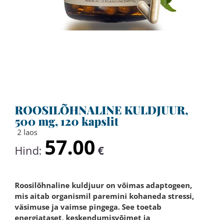
ROOSILÕHNALINE KULDJUUR,
500 mg, 120 kapslit
2 laos
57.00
Hind:
€
Roosilõhnaline kuldjuur on võimas adaptogeen,
mis aitab organismil paremini kohaneda stressi,
väsimuse ja vaimse pingega. See toetab
energiataset, keskendumisvõimet ja