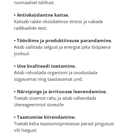
normaalset talitlust.
• Antioksüdantne kaitse.
Kaitseb rakke oksüdatiivse stressi ja vabade
radikaalide eest.
• Töövõime ja produktiivsuse parandamine.
Aitab säilitada selgust ja energiat pika tööpäeva
jooksul.
• Une kvaliteedi toetamine.
Aitab rahustada organismi ja soodustada
sügavamat ning taastavamat und.
• Närvipinge ja ärrituvuse leevendamine.
Toetab sisemist rahu ja aitab vähendada
ülereageerimist stressile.
• Taastumise kiirendamine.
Toetab keha taastumisprotsesse pärast pingutust
või haigust.