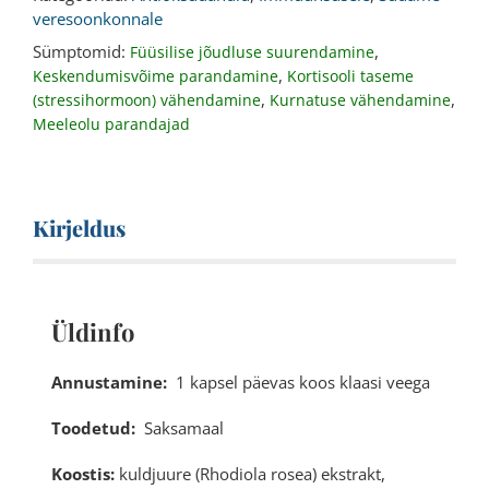
veresoonkonnale
Sümptomid:
,
Füüsilise jõudluse suurendamine
,
Keskendumisvõime parandamine
Kortisooli taseme
,
,
(stressihormoon) vähendamine
Kurnatuse vähendamine
Meeleolu parandajad
Kirjeldus
Üldinfo
Annustamine:
1
kapsel päevas koos klaasi veega
Toodetud:
Saksamaal
Koostis:
kuldjuure (Rhodiola rosea) ekstrakt,