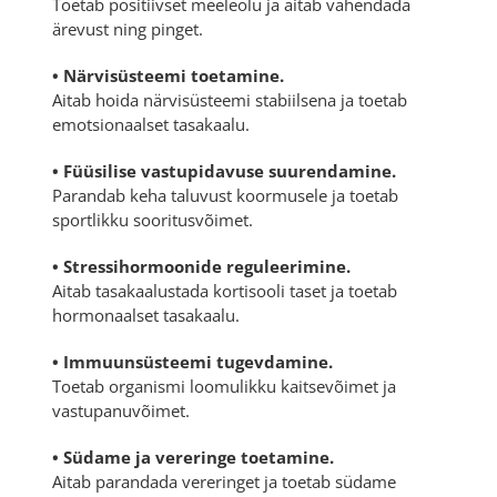
Toetab positiivset meeleolu ja aitab vähendada
ärevust ning pinget.
• Närvisüsteemi toetamine.
Aitab hoida närvisüsteemi stabiilsena ja toetab
emotsionaalset tasakaalu.
• Füüsilise vastupidavuse suurendamine.
Parandab keha taluvust koormusele ja toetab
sportlikku sooritusvõimet.
• Stressihormoonide reguleerimine.
Aitab tasakaalustada kortisooli taset ja toetab
hormonaalset tasakaalu.
• Immuunsüsteemi tugevdamine.
Toetab organismi loomulikku kaitsevõimet ja
vastupanuvõimet.
• Südame ja vereringe toetamine.
Aitab parandada vereringet ja toetab südame