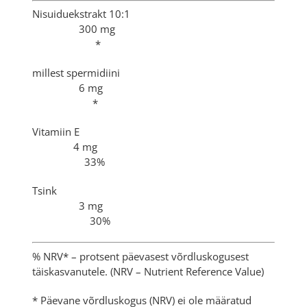
Nisuiduekstrakt 10:1
300 mg
*
millest spermidiini
6 mg
*
Vitamiin E
4 mg
33%
Tsink
3 mg
30%
% NRV* – protsent päevasest võrdluskogusest
täiskasvanutele. (NRV – Nutrient Reference Value)
* Päevane võrdluskogus (NRV) ei ole määratud