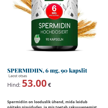
SPERMIDIIN, 6 mg, 90 kapslit
Laost otsas
53.00
Hind:
€
Spermidiin on looduslik ühend, mida leidub
näiteks nisuidudes, ja mis toetab rakuuuenemist.