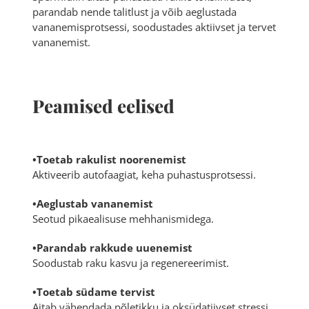
parandab nende talitlust ja võib aeglustada
vananemisprotsessi, soodustades aktiivset ja tervet
vananemist.
Peamised eelised
•Toetab rakulist noorenemist
Aktiveerib autofaagiat, keha puhastusprotsessi.
•Aeglustab vananemist
Seotud pikaealisuse mehhanismidega.
•Parandab rakkude uuenemist
Soodustab raku kasvu ja regenereerimist.
•Toetab südame tervist
Aitab vähendada põletikku ja oksüdatiivset stressi.