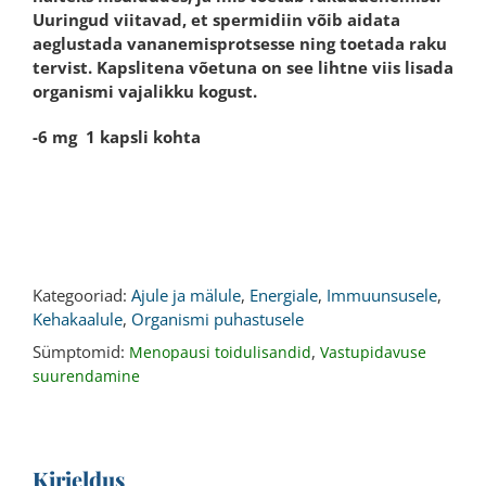
Uuringud viitavad, et spermidiin võib aidata
aeglustada vananemisprotsesse ning toetada raku
tervist. Kapslitena võetuna on see lihtne viis lisada
organismi vajalikku kogust.
-6 mg 1 kapsli kohta
Kategooriad:
Ajule ja mälule
,
Energiale
,
Immuunsusele
,
Kehakaalule
,
Organismi puhastusele
Sümptomid:
,
Menopausi toidulisandid
Vastupidavuse
suurendamine
Kirjeldus