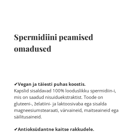
Spermidiini peamised
omadused
✔Vegan ja täiesti puhas koostis.
Kapslid sisaldavad 100% looduslikku
spermidiin
-i,
mis on saadud nisuiduekstraktist. Toode on
gluteeni-, želatiini- ja laktoosivaba ega sisalda
magneesiumstearaati, värvaineid, maitseaineid ega
säilitusaineid.
✔Antioksüdantne kaitse rakkudele.