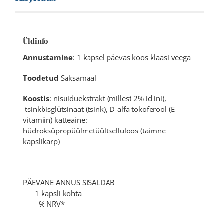
Üldinfo
Annustamine
: 1 kapsel päevas koos klaasi veega
Toodetud
Saksamaal
Koostis
: nisuiduekstrakt (millest 2% idiini),
tsinkbisglütsinaat (tsink), D-alfa tokoferool (E-
vitamiin) katteaine:
hüdroksüpropüülmetüültselluloos (taimne
kapslikarp)
PÄEVANE ANNUS SISALDAB
1 kapsli kohta
% NRV*