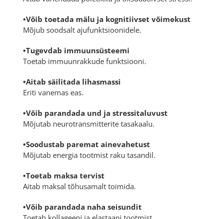
•Võib toetada mälu ja kognitiivset võimekust
Mõjub soodsalt ajufunktsioonidele.
•Tugevdab immuunsüsteemi
Toetab immuunrakkude funktsiooni.
•Aitab säilitada lihasmassi
Eriti vanemas eas.
•Võib parandada und ja stressitaluvust
Mõjutab neurotransmitterite tasakaalu.
•Soodustab paremat ainevahetust
Mõjutab energia tootmist raku tasandil.
•Toetab maksa tervist
Aitab maksal tõhusamalt toimida.
•Võib parandada naha seisundit
Toetab kollageeni ja elastaani tootmist.