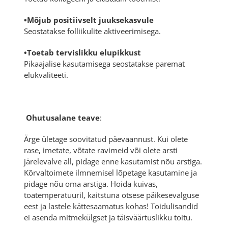
•Mõjub positiivselt juuksekasvule
Seostatakse folliikulite aktiveerimisega.
•Toetab tervislikku elupikkust
Pikaajalise kasutamisega seostatakse paremat
elukvaliteeti.
Ohutusalane teave
:
Ärge ületage soovitatud päevaannust. Kui olete
rase, imetate, võtate ravimeid või olete arsti
järelevalve all, pidage enne kasutamist nõu arstiga.
Kõrvaltoimete ilmnemisel lõpetage kasutamine ja
pidage nõu oma arstiga. Hoida kuivas,
toatemperatuuril, kaitstuna otsese päikesevalguse
eest ja lastele kättesaamatus kohas! Toidulisandid
ei asenda mitmekülgset ja täisväärtuslikku toitu.