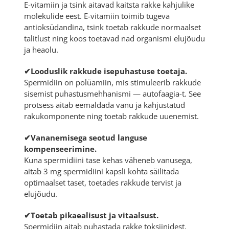
E-vitamiin ja tsink aitavad kaitsta rakke kahjulike
molekulide eest. E-vitamiin toimib tugeva
antioksüdandina, tsink toetab rakkude normaalset
talitlust ning koos toetavad nad organismi elujõudu
ja heaolu.
✔Looduslik rakkude isepuhastuse toetaja.
Spermidiin on polüamiin, mis stimuleerib rakkude
sisemist puhastusmehhanismi —
autofaagia
-t. See
protsess aitab eemaldada vanu ja kahjustatud
rakukomponente ning toetab rakkude uuenemist.
✔Vananemisega seotud languse
kompenseerimine.
Kuna spermidiini tase kehas väheneb vanusega,
aitab 3 mg spermidiini kapsli kohta säilitada
optimaalset taset, toetades rakkude tervist ja
elujõudu.
✔Toetab pikaealisust ja vitaalsust.
Spermidiin aitab puhastada rakke toksiinidest,