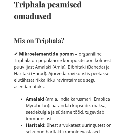
Triphala peamised
omadused
Mis on Triphala?
✔ Mikroelementide pomm
– orgaaniline
Triphala on populaarne kompositsioon kolmest
puuviljast Amalaki (Amla), Bibhitaki (Baheda) ja
Haritaki (Harad). Ajurveda ravikunstis peetakse
elutähtsat rikkalikku ravimtaimede segu
asendamatuks.
Аmalaki (
amla, India karusmari, Emblica
Myrabolan): parandab kopsude, maksa,
seedekulgla ja südame tööd, tugevdab
immuunsust
Haritaki:
ühest arvukatest uuringutest on
selgunud haritaki krampidevastased