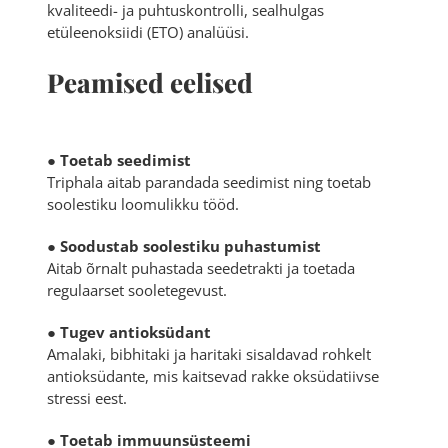
kvaliteedi- ja puhtuskontrolli, sealhulgas
etüleenoksiidi (ETO) analüüsi.
Peamised eelised
●
Toetab seedimist
Triphala aitab parandada seedimist ning toetab
soolestiku loomulikku tööd.
●
Soodustab soolestiku puhastumist
Aitab õrnalt puhastada seedetrakti ja toetada
regulaarset sooletegevust.
●
Tugev antioksüdant
Amalaki, bibhitaki ja haritaki sisaldavad rohkelt
antioksüdante, mis kaitsevad rakke oksüdatiivse
stressi eest.
●
Toetab immuunsüsteemi