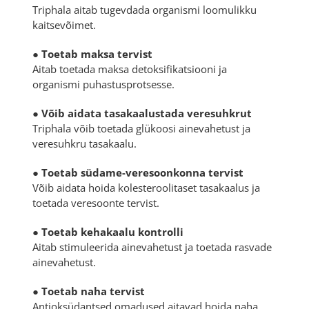
Triphala aitab tugevdada organismi loomulikku
kaitsevõimet.
●
Toetab maksa tervist
Aitab toetada maksa detoksifikatsiooni ja
organismi puhastusprotsesse.
●
Võib aidata tasakaalustada veresuhkrut
Triphala võib toetada glükoosi ainevahetust ja
veresuhkru tasakaalu.
●
Toetab südame-veresoonkonna tervist
Võib aidata hoida kolesteroolitaset tasakaalus ja
toetada veresoonte tervist.
●
Toetab kehakaalu kontrolli
Aitab stimuleerida ainevahetust ja toetada rasvade
ainevahetust.
●
Toetab naha tervist
Antioksüdantsed omadused aitavad hoida naha