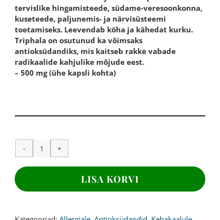
tervislike hingamisteede, südame-veresoonkonna,
kuseteede, paljunemis- ja närvisüsteemi
toetamiseks. Leevendab köha ja kähedat kurku.
Triphala on osutunud ka võimsaks
antioksüdandiks, mis kaitseb rakke vabade
radikaalide kahjulike mõjude eest.
– 500 mg (ühe kapsli kohta)
TRIPHALA
,
500mg,
LISA KORVI
180
kapslit
kogus
Kategooriad:
Allergiale
,
Antioksüdandid
,
Kehakaalule
,