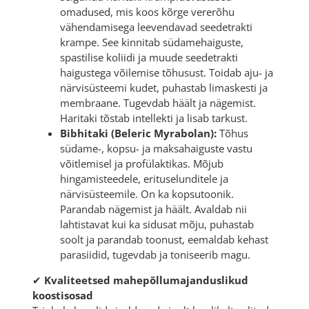
omadused, mis koos kõrge vererõhu
vähendamisega leevendavad seedetrakti
krampe. See kinnitab südamehaiguste,
spastilise koliidi ja muude seedetrakti
haigustega võilemise tõhusust. Toidab aju- ja
närvisüsteemi kudet, puhastab limaskesti ja
membraane. Tugevdab häält ja nägemist.
Haritaki tõstab intellekti ja lisab tarkust.
Bibhitaki (Beleric Myrabolan):
Tõhus
südame-, kopsu- ja maksahaiguste vastu
võitlemisel ja profülaktikas. Mõjub
hingamisteedele, erituselunditele ja
närvisüsteemile. On ka kopsutoonik.
Parandab nägemist ja häält. Avaldab nii
lahtistavat kui ka sidusat mõju, puhastab
soolt ja parandab toonust, eemaldab kehast
parasiidid, tugevdab ja toniseerib magu.
✔
Kvaliteetsed mahepõllumajanduslikud
koostisosad