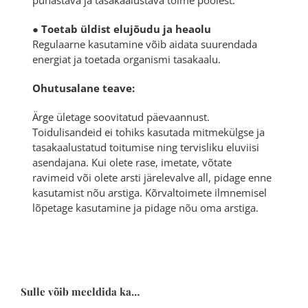
puhastava ja tasakaalustava toime poolest.
●
Toetab üldist elujõudu ja heaolu
Regulaarne kasutamine võib aidata suurendada
energiat ja toetada organismi tasakaalu.
Ohutusalane teave:
Ärge ületage soovitatud päevaannust.
Toidulisandeid ei tohiks kasutada mitmekülgse ja
tasakaalustatud toitumise ning tervisliku eluviisi
asendajana. Kui olete rase, imetate, võtate
ravimeid või olete arsti järelevalve all, pidage enne
kasutamist nõu arstiga. Kõrvaltoimete ilmnemisel
lõpetage kasutamine ja pidage nõu oma arstiga.
Sulle võib meeldida ka…