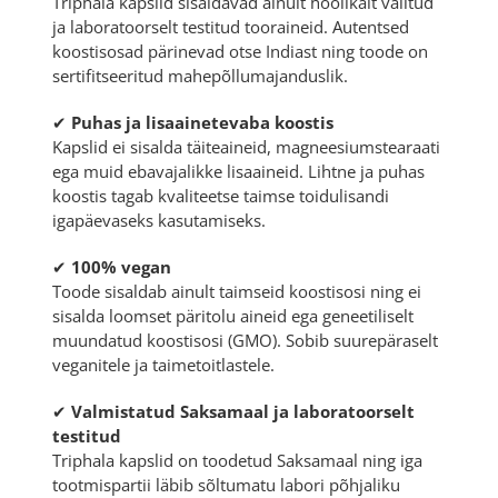
Triphala kapslid sisaldavad ainult hoolikalt valitud
ja laboratoorselt testitud tooraineid. Autentsed
koostisosad pärinevad otse Indiast ning toode on
sertifitseeritud mahepõllumajanduslik.
✔
Puhas ja lisaainetevaba koostis
Kapslid ei sisalda täiteaineid, magneesiumstearaati
ega muid ebavajalikke lisaaineid. Lihtne ja puhas
koostis tagab kvaliteetse taimse toidulisandi
igapäevaseks kasutamiseks.
✔
100% vegan
Toode sisaldab ainult taimseid koostisosi ning ei
sisalda loomset päritolu aineid ega geneetiliselt
muundatud koostisosi (GMO). Sobib suurepäraselt
veganitele ja taimetoitlastele.
✔
Valmistatud Saksamaal ja laboratoorselt
testitud
Triphala kapslid on toodetud Saksamaal ning iga
tootmispartii läbib sõltumatu labori põhjaliku