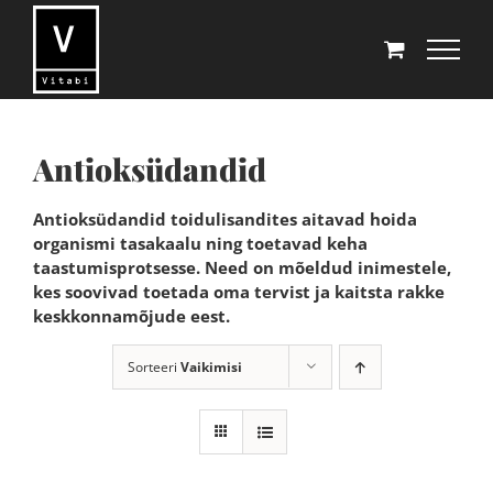
Skip
to
content
Antioksüdandid
Antioksüdandid toidulisandites aitavad hoida
organismi tasakaalu ning toetavad keha
taastumisprotsesse. Need on mõeldud inimestele,
kes soovivad toetada oma tervist ja kaitsta rakke
keskkonnamõjude eest.
Sorteeri
Vaikimisi