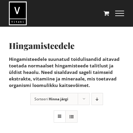
Skip
to
content
Hingamisteedele
Hingamisteedele suunatud toidulisandid aitavad
toetada normaalset hingamisteede talitlust ja
üldist heaolu. Need sisaldavad sageli taimseid
ekstrakte, vitamiine ja mineraale, mis toetavad
organismi loomulikku kaitsevõimet.
Sorteeri
Hinna järgi