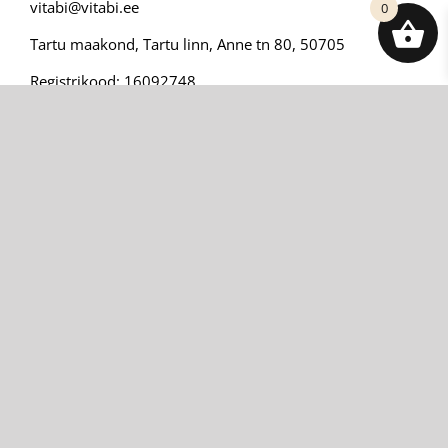
vitabi@vitabi.ee
0
Tartu maakond, Tartu linn, Anne tn 80, 50705
Registrikood: 16092748
KMKR nr: EE102360428
Blogi
Minu konto
Kontakt
Ostu- ja müügitingimused
Tarne
Privaatsustingimused