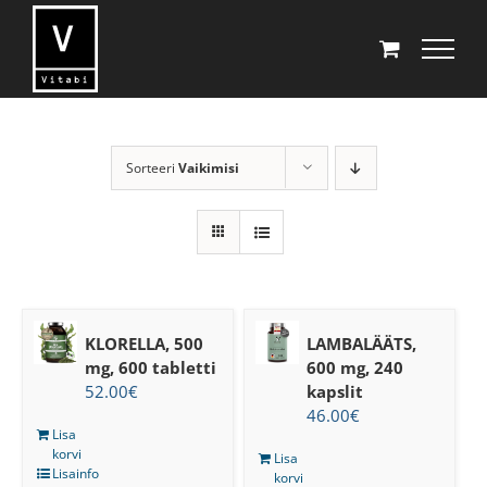
Skip
to
content
Sorteeri
Vaikimisi
KLORELLA, 500
LAMBALÄÄTS,
mg, 600 tabletti
600 mg, 240
52.00
€
kapslit
46.00
€
Lisa
korvi
Lisa
Lisainfo
korvi