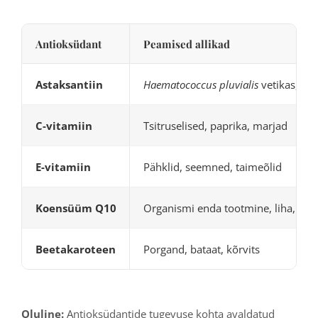
Antioksüdant
Peamised allikad
Astaksantiin
Haematococcus pluvialis
vetikas, lõhe
C-vitamiin
Tsitruselised, paprika, marjad
E-vitamiin
Pähklid, seemned, taimeõlid
Koensüüm Q10
Organismi enda tootmine, liha, kala
Beetakaroteen
Porgand, bataat, kõrvits
Oluline:
Antioksüdantide tugevuse kohta avaldatud