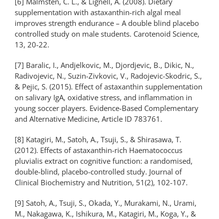
[6] Malmsten, C. L., & Lignell, A. (2008). Dietary
supplementation with astaxanthin-rich algal meal
improves strength endurance – A double blind placebo
controlled study on male students. Carotenoid Science,
13, 20-22.
[7] Baralic, I., Andjelkovic, M., Djordjevic, B., Dikic, N.,
Radivojevic, N., Suzin-Zivkovic, V., Radojevic-Skodric, S.,
& Pejic, S. (2015). Effect of astaxanthin supplementation
on salivary IgA, oxidative stress, and inflammation in
young soccer players. Evidence-Based Complementary
and Alternative Medicine, Article ID 783761.
[8] Katagiri, M., Satoh, A., Tsuji, S., & Shirasawa, T.
(2012). Effects of astaxanthin-rich Haematococcus
pluvialis extract on cognitive function: a randomised,
double-blind, placebo-controlled study. Journal of
Clinical Biochemistry and Nutrition, 51(2), 102-107.
[9] Satoh, A., Tsuji, S., Okada, Y., Murakami, N., Urami,
M., Nakagawa, K., Ishikura, M., Katagiri, M., Koga, Y., &