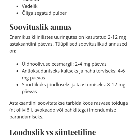
Vedelik
Õliga segatud pulber
Soovituslik annus
Enamikus kliinilistes uuringutes on kasutatud 2-12 mg
astaksantiini päevas. Tüüpilised soovituslikud annused
on:
Üldhoolivuse eesmärgil: 2-4 mg päevas
Antioksüdantseks kaitseks ja naha terviseks: 4-6
mg päevas
Sportlikuks jõudluseks ja taastumiseks: 8-12 mg
päevas
Astaksantiini soovitatakse tarbida koos rasvase toiduga
(nt oliiviõli, avokaado või pähklitega) imendumise
parandamiseks.
Looduslik vs sünteetiline