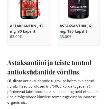
ASTAKSANTIIN , 12
ASTAKSANTIIN , 6
mg, 90 kapslit
mg, 180 kapslit
63.00
€
63.00
€
Astaksantiini ja teiste tuntud
antioksüdantide võrdlus
Oluline:
Antioksüdantide tugevuse kohta avaldatud
numbrilised võrdlused (nt “6000 korda tugevam”)
põhinevad laboratoorsetel katsetel ning neid ei saa üks-
ühele tõlgendada kliinilise toime tugevusena inimese
organismis.