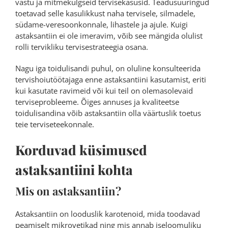
vastu ja mitmekülgseid tervisekasusid. Teadusuuringud
toetavad selle kasulikkust naha tervisele, silmadele,
südame-veresoonkonnale, lihastele ja ajule. Kuigi
astaksantiin ei ole imeravim, võib see mängida olulist
rolli tervikliku tervisestrateegia osana.
Nagu iga toidulisandi puhul, on oluline konsulteerida
tervishoiutöötajaga enne astaksantiini kasutamist, eriti
kui kasutate ravimeid või kui teil on olemasolevaid
terviseprobleeme. Õiges annuses ja kvaliteetse
toidulisandina võib astaksantiin olla väärtuslik toetus
teie terviseteekonnale.
Korduvad küsimused
astaksantiini kohta
Mis on astaksantiin?
Astaksantiin on looduslik karotenoid, mida toodavad
peamiselt mikrovetikad ning mis annab iseloomuliku