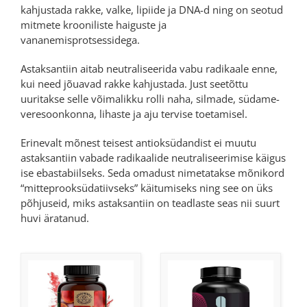
kahjustada rakke, valke, lipiide ja DNA-d ning on seotud
mitmete krooniliste haiguste ja
vananemisprotsessidega.
Astaksantiin aitab neutraliseerida vabu radikaale enne,
kui need jõuavad rakke kahjustada. Just seetõttu
uuritakse selle võimalikku rolli naha, silmade, südame-
veresoonkonna, lihaste ja aju tervise toetamisel.
Erinevalt mõnest teisest antioksüdandist ei muutu
astaksantiin vabade radikaalide neutraliseerimise käigus
ise ebastabiilseks. Seda omadust nimetatakse mõnikord
“mitteprooksüdatiivseks” käitumiseks ning see on üks
põhjuseid, miks astaksantiin on teadlaste seas nii suurt
huvi äratanud.