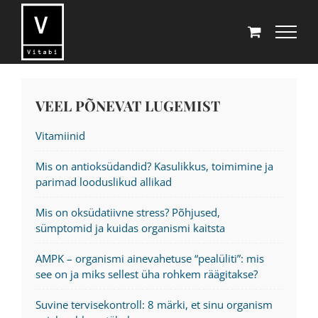
Skip
to
content
VEEL PÕNEVAT LUGEMIST
Vitamiinid
Mis on antioksüdandid? Kasulikkus, toimimine ja
parimad looduslikud allikad
Mis on oksüdatiivne stress? Põhjused,
sümptomid ja kuidas organismi kaitsta
AMPK – organismi ainevahetuse “pealüliti”: mis
see on ja miks sellest üha rohkem räägitakse?
Suvine tervisekontroll: 8 märki, et sinu organism