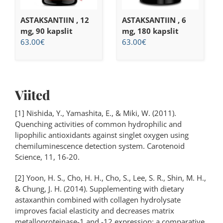
ASTAKSANTIIN , 12
ASTAKSANTIIN , 6
mg, 90 kapslit
mg, 180 kapslit
63.00
€
63.00
€
Viited
[1] Nishida, Y., Yamashita, E., & Miki, W. (2011).
Quenching activities of common hydrophilic and
lipophilic antioxidants against singlet oxygen using
chemiluminescence detection system. Carotenoid
Science, 11, 16-20.
[2] Yoon, H. S., Cho, H. H., Cho, S., Lee, S. R., Shin, M. H.,
& Chung, J. H. (2014). Supplementing with dietary
astaxanthin combined with collagen hydrolysate
improves facial elasticity and decreases matrix
metalloproteinase-1 and -12 expression: a comparative