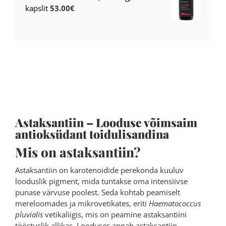
kapslit
53.00
€
Astaksantiin – Looduse võimsaim
antioksüdant toidulisandina
Mis on astaksantiin?
Astaksantiin on karotenoidide perekonda kuuluv
looduslik pigment, mida tuntakse oma intensiivse
punase värvuse poolest. Seda kohtab peamiselt
mereloomades ja mikrovetikates, eriti
Haematococcus
pluvialis
vetikaliigis, mis on peamine astaksantiini
tööstuslik allikas. Looduses annab astaksantiin