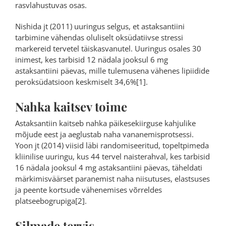
rasvlahustuvas osas.
Nishida jt (2011) uuringus selgus, et astaksantiini
tarbimine vähendas oluliselt oksüdatiivse stressi
markereid tervetel täiskasvanutel. Uuringus osales 30
inimest, kes tarbisid 12 nädala jooksul 6 mg
astaksantiini päevas, mille tulemusena vähenes lipiidide
peroksüdatsioon keskmiselt 34,6%[1].
Nahka kaitsev toime
Astaksantiin kaitseb nahka päikesekiirguse kahjulike
mõjude eest ja aeglustab naha vananemisprotsessi.
Yoon jt (2014) viisid läbi randomiseeritud, topeltpimeda
kliinilise uuringu, kus 44 tervel naisterahval, kes tarbisid
16 nädala jooksul 4 mg astaksantiini päevas, täheldati
märkimisväärset paranemist naha niisutuses, elastsuses
ja peente kortsude vähenemises võrreldes
platseebogrupiga[2].
Silmade tervis