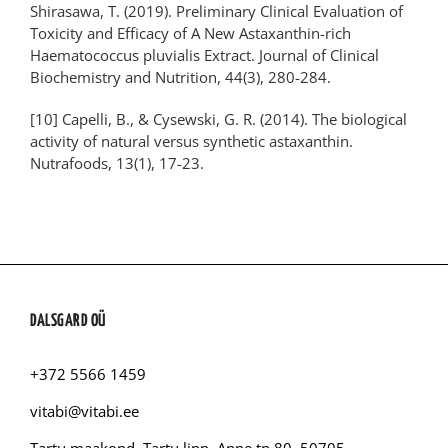
Shirasawa, T. (2019). Preliminary Clinical Evaluation of
Toxicity and Efficacy of A New Astaxanthin-rich
Haematococcus pluvialis Extract. Journal of Clinical
Biochemistry and Nutrition, 44(3), 280-284.
[10] Capelli, B., & Cysewski, G. R. (2014). The biological
activity of natural versus synthetic astaxanthin.
Nutrafoods, 13(1), 17-23.
DALSGARD OÜ
+372 5566 1459
vitabi@vitabi.ee
Tartu maakond, Tartu linn, Anne tn 80, 50705