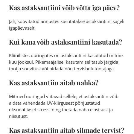
Kas astaksantiini võib võtta iga päev?
Jah, soovitatud annustes kasutatakse astaksantiini sageli
igapäevaselt.
Kui kaua võib astaksantiini kasutada?
Kliinilistes uuringutes on astaksantiini kasutatud mitme
kuu jooksul. Pikemaajalisel kasutamisel tasub järgida
tootja soovitusi või pidada nõu tervishoiutöötajaga.
Kas astaksantiin aitab nahka?
Mitmed uuringud viitavad sellele, et astaksantiin võib
aidata vähendada UV-kiirgusest põhjustatud
oksüdatiivset stressi ning toetada naha elastsust ja
niisutust.
Kas astaksantiin aitab silmade tervist?