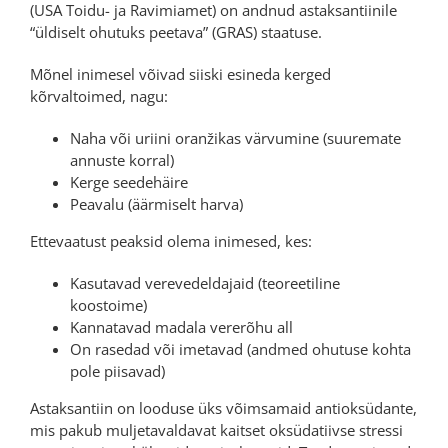
(USA Toidu- ja Ravimiamet) on andnud astaksantiinile
“üldiselt ohutuks peetava” (GRAS) staatuse.
Mõnel inimesel võivad siiski esineda kerged
kõrvaltoimed, nagu:
Naha või uriini oranžikas värvumine (suuremate
annuste korral)
Kerge seedehäire
Peavalu (äärmiselt harva)
Ettevaatust peaksid olema inimesed, kes:
Kasutavad verevedeldajaid (teoreetiline
koostoime)
Kannatavad madala vererõhu all
On rasedad või imetavad (andmed ohutuse kohta
pole piisavad)
Astaksantiin on looduse üks võimsamaid antioksüdante,
mis pakub muljetavaldavat kaitset oksüdatiivse stressi