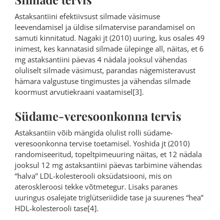
Astaksantiini efektiivsust silmade väsimuse
leevendamisel ja üldise silmatervise parandamisel on
samuti kinnitatud. Nagaki jt (2010) uuring, kus osales 49
inimest, kes kannatasid silmade ülepinge all, näitas, et 6
mg astaksantiini päevas 4 nädala jooksul vähendas
oluliselt silmade väsimust, parandas nägemisteravust
hämara valgustuse tingimustes ja vähendas silmade
koormust arvutiekraani vaatamisel[3].
Südame-veresoonkonna tervis
Astaksantiin võib mängida olulist rolli südame-
veresoonkonna tervise toetamisel. Yoshida jt (2010)
randomiseeritud, topeltpimeuuring näitas, et 12 nädala
jooksul 12 mg astaksantiini päevas tarbimine vähendas
“halva” LDL-kolesterooli oksüdatsiooni, mis on
ateroskleroosi tekke võtmetegur. Lisaks paranes
uuringus osalejate triglütseriidide tase ja suurenes “hea”
HDL-kolesterooli tase[4].