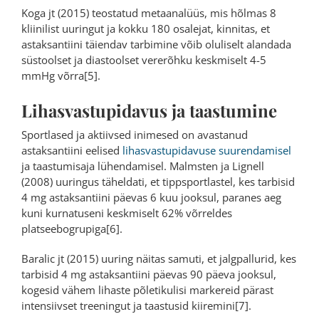
Koga jt (2015) teostatud metaanalüüs, mis hõlmas 8
kliinilist uuringut ja kokku 180 osalejat, kinnitas, et
astaksantiini täiendav tarbimine võib oluliselt alandada
süstoolset ja diastoolset vererõhku keskmiselt 4-5
mmHg võrra[5].
Lihasvastupidavus ja taastumine
Sportlased ja aktiivsed inimesed on avastanud
astaksantiini eelised
lihasvastupidavuse suurendamisel
ja taastumisaja lühendamisel. Malmsten ja Lignell
(2008) uuringus täheldati, et tippsportlastel, kes tarbisid
4 mg astaksantiini päevas 6 kuu jooksul, paranes aeg
kuni kurnatuseni keskmiselt 62% võrreldes
platseebogrupiga[6].
Baralic jt (2015) uuring näitas samuti, et jalgpallurid, kes
tarbisid 4 mg astaksantiini päevas 90 päeva jooksul,
kogesid vähem lihaste põletikulisi markereid pärast
intensiivset treeningut ja taastusid kiiremini[7].