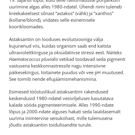
19. sajandi lõpul, kuid selle raviomaduste põhjalikum
uurimine algas alles 1980-ndatel. Ühendi nimi tuleneb
kreekakeelsest sõnast “astakos” (vähk) ja “xanthos”
(kollane/blond), viidates selle esinemisele
koorikloomades.
Astaksantiin on looduses evolutsiooniga välja
kujunenud viis, kuidas organism saab end kaitsta
ultraviolettkiirguse ja oksüdatiivse stressi eest. Näiteks
Haematococcus pluvialis
vetikad toodavad seda pigmenti
vastusena keskkonnastressile nagu intensiivne
päikesekiirgus, toitainete puudus või vee pH muutused.
See toimib nende ellujäämismehanismina.
Esimesed tööstuslikud astaksantiini rakendused
keskendusid 1980-ndatel vesiviljeluses kasutatava
kalade sööda pigmenteerimisele. Alles 1990-ndate
lõpus ja 2000-ndate alguses hakati seda laialdasemalt
uurima inimtervise seisukohast, mille tulemusena
jõudis astaksantiin toidulisandite turule.