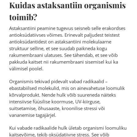
Kuidas astaksantiin organismis
toimib?
Astaksantiini peamine tugevus seisneb selle erakordses
antioksüdatiivses võimes. Erinevalt paljudest teistest
antioksüdantidest on astaksantiini molekulaarne
struktuur selline, et see suudab paikneda kogu
rakumembraani ulatuses. See tähendab, et see võib
pakkuda kaitset nii rakumembraani sisemisel kui ka
välimisel poolel.
Organismis tekivad pidevalt vabad radikaalid –
ebastabiilsed molekulid, mis on ainevahetuse loomulik
kõrvalprodukt. Nende hulk võib suureneda näiteks
intensiivse füüsilise koormuse, UV-kiirguse,
suitsetamise, õhusaaste, kroonilise stressi või
vananemise tagajärjel.
Kui vabade radikaalide hulk ületab organismi loomuliku
kaitsevõime, tekib oksüdatiivne stress. See võib