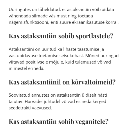
Uuringutes on täheldatud, et astaksantiin võib aidata
vähendada silmade väsimust ning toetada
nägemisfunktsiooni, eriti suure ekraanikasutuse korral.
Kas astaksantiin sobib sportlastele?
Astaksantiini on uuritud ka lihaste taastumise ja
vastupidavuse toetamise seisukohast. Mõned uuringud
viitavad positiivsele mõjule, kuid tulemused võivad
inimestel erineda.
Kas astaksantiinil on kõrvaltoimeid?
Soovitatud annustes on astaksantiin üldiselt hästi
talutav. Harvadel juhtudel võivad esineda kerged
seedetrakti vaevused.
Kas astaksantiin sobib veganitele?