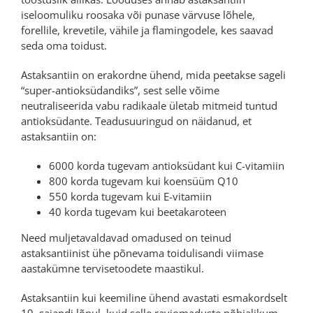
iseloomuliku roosaka või punase värvuse lõhele,
forellile, krevetile, vähile ja flamingodele, kes saavad
seda oma toidust.
Astaksantiin on erakordne ühend, mida peetakse sageli
“super-antioksüdandiks”, sest selle võime
neutraliseerida vabu radikaale ületab mitmeid tuntud
antioksüdante. Teadusuuringud on näidanud, et
astaksantiin on:
6000 korda tugevam antioksüdant kui C-vitamiin
800 korda tugevam kui koensüüm Q10
550 korda tugevam kui E-vitamiin
40 korda tugevam kui beetakaroteen
Need muljetavaldavad omadused on teinud
astaksantiinist ühe põnevama toidulisandi viimase
aastakümne tervisetoodete maastikul.
Astaksantiin kui keemiline ühend avastati esmakordselt