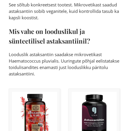
See sõltub konkreetsest tootest. Mikrovetikast saadud
astaksantiin sobib veganitele, kuid kontrollida tasub ka
kapsli koostist.
Mis vahe on looduslikul ja
sünteetilisel astaksantiinil?
Looduslik astaksantiin saadakse mikrovetikast
Haematococcus pluvialis. Uuringute põhjal eelistatakse
toidulisandites enamasti just looduslikku päritolu
astaksantiini.