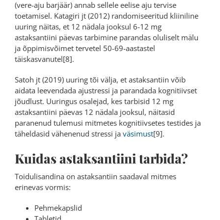
(vere-aju barjäär) annab sellele eelise aju tervise
toetamisel. Katagiri jt (2012) randomiseeritud kliiniline
uuring näitas, et 12 nädala jooksul 6-12 mg
astaksantiini päevas tarbimine parandas oluliselt mälu
ja õppimisvõimet tervetel 50-69-aastastel
täiskasvanutel[8].
Satoh jt (2019) uuring tõi välja, et astaksantiin võib
aidata leevendada ajustressi ja parandada kognitiivset
jõudlust. Uuringus osalejad, kes tarbisid 12 mg
astaksantiini päevas 12 nädala jooksul, näitasid
paranenud tulemusi mitmetes kognitiivsetes testides ja
täheldasid vähenenud stressi ja
väsimust
[9].
Kuidas astaksantiini tarbida?
Toidulisandina on astaksantiin saadaval mitmes
erinevas vormis:
Pehmekapslid
Tabletid