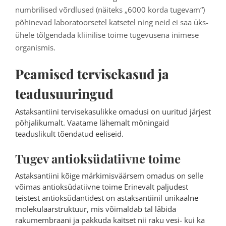
numbrilised võrdlused (näiteks „6000 korda tugevam“)
põhinevad laboratoorsetel katsetel ning neid ei saa üks-
ühele tõlgendada kliinilise toime tugevusena inimese
organismis.
Peamised tervisekasud ja
teadusuuringud
Astaksantiini tervisekasulikke omadusi on uuritud järjest
põhjalikumalt. Vaatame lähemalt mõningaid
teaduslikult tõendatud eeliseid.
Tugev antioksüdatiivne toime
Astaksantiini kõige märkimisväärsem omadus on selle
võimas antioksüdatiivne toime Erinevalt paljudest
teistest antioksüdantidest on astaksantiinil unikaalne
molekulaarstruktuur, mis võimaldab tal läbida
rakumembraani ja pakkuda kaitset nii raku vesi- kui ka