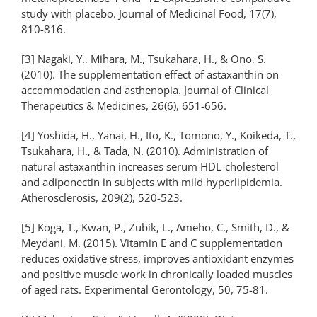
study with placebo. Journal of Medicinal Food, 17(7),
810-816.
[3] Nagaki, Y., Mihara, M., Tsukahara, H., & Ono, S.
(2010). The supplementation effect of astaxanthin on
accommodation and asthenopia. Journal of Clinical
Therapeutics & Medicines, 26(6), 651-656.
[4] Yoshida, H., Yanai, H., Ito, K., Tomono, Y., Koikeda, T.,
Tsukahara, H., & Tada, N. (2010). Administration of
natural astaxanthin increases serum HDL-cholesterol
and adiponectin in subjects with mild hyperlipidemia.
Atherosclerosis, 209(2), 520-523.
[5] Koga, T., Kwan, P., Zubik, L., Ameho, C., Smith, D., &
Meydani, M. (2015). Vitamin E and C supplementation
reduces oxidative stress, improves antioxidant enzymes
and positive muscle work in chronically loaded muscles
of aged rats. Experimental Gerontology, 50, 75-81.