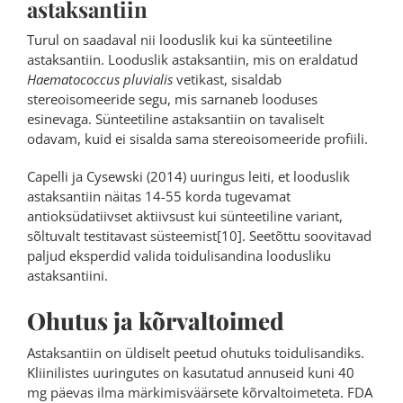
astaksantiin
Turul on saadaval nii looduslik kui ka sünteetiline
astaksantiin. Looduslik astaksantiin, mis on eraldatud
Haematococcus pluvialis
vetikast, sisaldab
stereoisomeeride segu, mis sarnaneb looduses
esinevaga. Sünteetiline astaksantiin on tavaliselt
odavam, kuid ei sisalda sama stereoisomeeride profiili.
Capelli ja Cysewski (2014) uuringus leiti, et looduslik
astaksantiin näitas 14-55 korda tugevamat
antioksüdatiivset aktiivsust kui sünteetiline variant,
sõltuvalt testitavast süsteemist[10]. Seetõttu soovitavad
paljud eksperdid valida toidulisandina loodusliku
astaksantiini.
Ohutus ja kõrvaltoimed
Astaksantiin on üldiselt peetud ohutuks toidulisandiks.
Kliinilistes uuringutes on kasutatud annuseid kuni 40
mg päevas ilma märkimisväärsete kõrvaltoimeteta. FDA