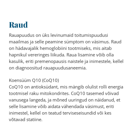
Raud
Rauapuudus on üks levinumaid toitumispuudusi
maailmas ja selle peamine sümptom on väsimus. Raud
on hädavajalik hemoglobiini tootmiseks, mis aitab
hapnikul vereringes liikuda. Raua lisamine võib olla
kasulik, eriti premenopausis naistele ja inimestele, kellel
on diagnoositud rauapuudusaneemia.
Koensüüm Q10 (CoQ10)
CoQ10 on antioksüdant, mis mängib olulist rolli energia
tootmisel raku mitokondrites. CoQ10 tasemed võivad
vanusega langeda, ja mõned uuringud on näidanud, et
selle lisamine võib aidata vähendada väsimust, eriti
inimestel, kellel on teatud terviseseisundid või kes
võtavad statiine.