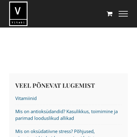
Skip
to
content
VEEL PÕNEVAT LUGEMIST
Vitamiinid
Mis on antioksüdandid? Kasulikkus, toimimine ja
parimad looduslikud allikad
Mis on oksüdatiivne stress? Põhjused,