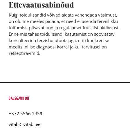
Ettevaatusabinõud
Kuigi toidulisandid võivad aidata vähendada väsimust,
on oluline meeles pidada, et need ei asenda tervislikku
toitumist, piisavat und ja regulaarset füüsilist aktiivsust.
Enne mis tahes toidulisandi kasutamist on soovitatav
konsulteerida tervishoiutöötajaga, eriti konkreetse
meditsiinilise diagnoosi korral ja kui tarvitusel on
retseptiravimid.
DALSGARD OÜ
+372 5566 1459
vitabi@vitabi.ee