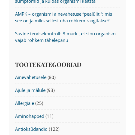
sümptomid ja kuidas organismi kaitsta
AMPK – organismi ainevahetuse “pealüliti”: mis
see on ja miks sellest üha rohkem räägitakse?
Suvine tervisekontroll: 8 märki, et sinu organism
vajab rohkem tähelepanu
TOOTEKATEGOORIAD
Ainevahetusele
(80)
Ajule ja mälule
(93)
Allergiale
(25)
Aminohapped
(11)
Antioksüdandid
(122)