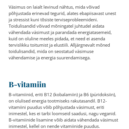
Väsimus on laialt levinud nähtus, mida võivad
põhjustada erinevad tegurid, alates ebapiisavast unest
ja stressist kuni tõsiste terviseprobleemideni.
Toidulisandid võivad mõningatel juhtudel aidata
vähendada väsimust ja parandada energiatasemeid,
kuid on oluline meeles pidada, et need ei asenda
tervislikku toitumist ja elustiili. Alljärgnevalt mõned
toidulisandid, mida on seostatud väsimuse
vähendamise ja energia suurendamisega.
B-vitamiin
B-vitamiinid, eriti B12 (kobalamiin) ja B6 (püridoksiin),
on olulised energia tootmiseks rakutasandil. B12-
vitamiini puudus võib põhjustada väsimust, eriti
inimestel, kes ei tarbi loomseid saadusi, nagu veganid.
B-vitamiinide lisamine võib aidata vähendada väsimust
inimestel, kellel on nende vitamiinide puudus.