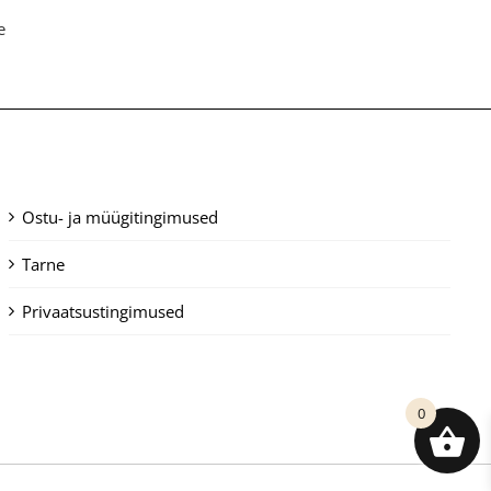
e
Ostu- ja müügitingimused
Tarne
Privaatsustingimused
0