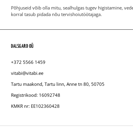
Põhjuseid võib olla mitu, sealhulgas tugev higistamine, ve
korral tasub pidada nõu tervishoiutöötajaga.
DALSGARD OÜ
+372 5566 1459
vitabi@vitabi.ee
Tartu maakond, Tartu linn, Anne tn 80, 50705
Registrikood: 16092748
KMKR nr: EE102360428