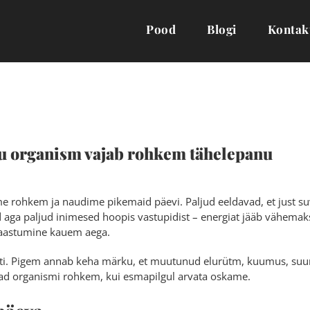
Pood
Blogi
Kontak
inu organism vajab rohkem tähelepanu
e rohkem ja naudime pikemaid päevi. Paljud eeldavad, et just su
aga paljud inimesed hoopis vastupidist – energiat jääb vähemak
taastumine kauem aega.
 lahti. Pigem annab keha märku, et muutunud elurütm, kuumus, su
vad organismi rohkem, kui esmapilgul arvata oskame.