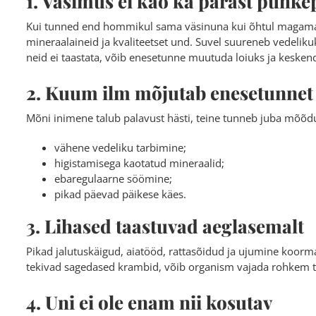
1. Väsimus ei kao ka pärast puhke
Kui tunned end hommikul sama väsinuna kui õhtul magama m
mineraalaineid ja kvaliteetset und. Suvel suureneb vedelik
neid ei taastata, võib enesetunne muutuda loiuks ja kesk
2. Kuum ilm mõjutab enesetunnet
Mõni inimene talub palavust hästi, teine tunneb juba mõõd
vähene vedeliku tarbimine;
higistamisega kaotatud mineraalid;
ebaregulaarne söömine;
pikad päevad päikese käes.
3. Lihased taastuvad aeglasemalt
Pikad jalutuskäigud, aiatööd, rattasõidud ja ujumine koorma
tekivad sagedased krambid, võib organism vajada rohkem tä
4. Uni ei ole enam nii kosutav