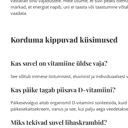
vastavalt sinu vajadustele. meie usume, et suvi peaks olema
märkad, et energiat napib, uni ei taasta või taastumine v
vaadata.
Korduma kippuvad küsimused
Kas suvel on vitamiine üldse vaja?
See sõltub inimese toitumisest, eluviisist ja individuaalses
Kas päike tagab piisava D-vitamiini?
Päikesevalgus aitab organismil D-vitamiini sünteesida, kui
päikesekaitsekreem, vanus ja see, kui palju aega veedetaks
Miks tekivad suvel lihaskrambid?