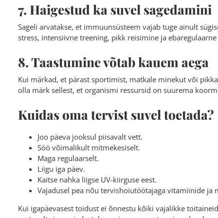
7. Haigestud ka suvel sagedamini
Sageli arvatakse, et immuunsüsteem vajab tuge ainult sügis
stress, intensiivne treening, pikk reisimine ja ebaregulaarne
8. Taastumine võtab kauem aega
Kui märkad, et pärast sportimist, matkale minekut või pikk
olla märk sellest, et organismi ressursid on suurema koormu
Kuidas oma tervist suvel toetada?
Joo päeva jooksul piisavalt vett.
Söö võimalikult mitmekesiselt.
Maga regulaarselt.
Liigu iga päev.
Kaitse nahka liigse UV-kiirguse eest.
Vajadusel pea nõu tervishoiutöötajaga vitamiinide ja 
Kui igapäevasest toidust ei õnnestu kõiki vajalikke toitainei