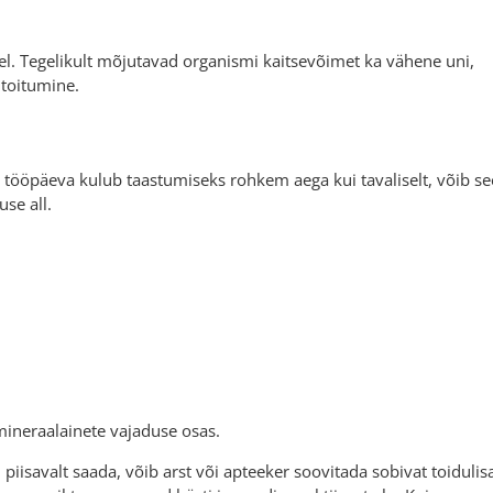
el. Tegelikult mõjutavad organismi kaitsevõimet ka vähene uni,
 toitumine.
a tööpäeva kulub taastumiseks rohkem aega kui tavaliselt, võib se
se all.
mineraalainete vajaduse osas.
d piisavalt saada, võib arst või apteeker soovitada sobivat toidulis