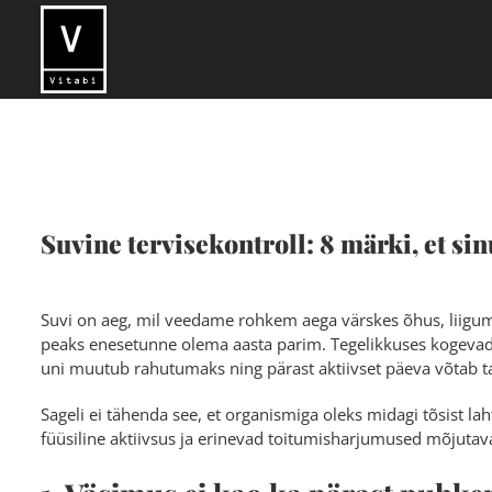
Skip
to
content
Suvine tervisekontroll: 8 märki, et s
Suvi on aeg, mil veedame rohkem aega värskes õhus, liigum
peaks enesetunne olema aasta parim. Tegelikkuses kogevad 
uni muutub rahutumaks ning pärast aktiivset päeva võtab 
Sageli ei tähenda see, et organismiga oleks midagi tõsist
füüsiline aktiivsus ja erinevad toitumisharjumused mõjuta