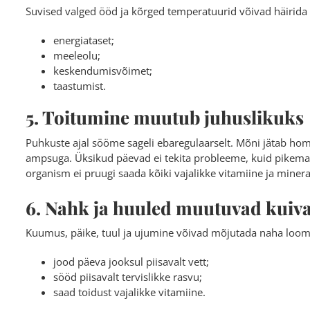
Suvised valged ööd ja kõrged temperatuurid võivad häirida u
energiataset;
meeleolu;
keskendumisvõimet;
taastumist.
5. Toitumine muutub juhuslikuks
Puhkuste ajal sööme sageli ebaregulaarselt. Mõni jätab hom
ampsuga. Üksikud päevad ei tekita probleeme, kuid pikema
organism ei pruugi saada kõiki vajalikke vitamiine ja minera
6. Nahk ja huuled muutuvad kuiv
Kuumus, päike, tuul ja ujumine võivad mõjutada naha loomu
jood päeva jooksul piisavalt vett;
sööd piisavalt tervislikke rasvu;
saad toidust vajalikke vitamiine.