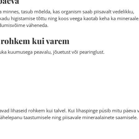
päeva
innes, tasub mõelda, kas organism saab piisavalt vedelikku,
ukadu higistamise tõttu ning koos veega kaotab keha ka mineraale
endumisvõime väheneda.
 rohkem kui varem
uka kuumusega peavalu, jõuetust või pearinglust.
vad lihaseid rohkem kui talvel. Kui lihaspinge püsib mitu päeva 
helepanu taastumisele ning piisavale mineraalainete saamisele.