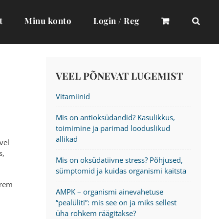
t
Minu konto
Login / Reg
VEEL PÕNEVAT LUGEMIST
Vitamiinid
Mis on antioksüdandid? Kasulikkus,
toimimine ja parimad looduslikud
allikad
vel
s,
Mis on oksüdatiivne stress? Põhjused,
sümptomid ja kuidas organismi kaitsta
urem
AMPK – organismi ainevahetuse
“pealüliti”: mis see on ja miks sellest
üha rohkem räägitakse?