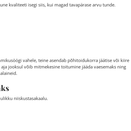
ne kvaliteeti isegi siis, kui magad tavapärase arvu tunde.
mikusöögi vahele, teine asendab põhitoidukorra jäätise või kiire
 aja jooksul võib mitmekesine toitumine jääda vaesemaks ning
alaineid.
aks
likku niiskustasakaalu.