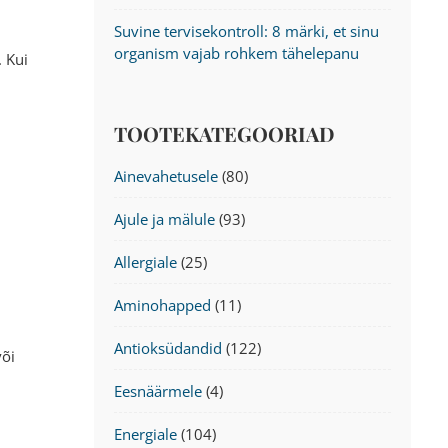
Suvine tervisekontroll: 8 märki, et sinu
organism vajab rohkem tähelepanu
. Kui
TOOTEKATEGOORIAD
Ainevahetusele
(80)
Ajule ja mälule
(93)
Allergiale
(25)
Aminohapped
(11)
Antioksüdandid
(122)
või
Eesnäärmele
(4)
Energiale
(104)