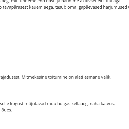
 aeg, mil tunneme end hästi ja naudime aktiivset elu. Kui aga
õtab tavapärasest kauem aega, tasub oma igapäevased harjumused 
t vajadusest. Mitmekesine toitumine on alati esmane valik.
d selle kogust mõjutavad muu hulgas kellaaeg, naha katvus,
e õues.