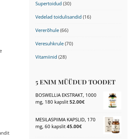
Supertoidud
(30)
Vedelad toidulisandid
(16)
Vererõhule
(66)
Veresuhkrule
(70)
e
Vitamiinid
(28)
5 ENIM MÜÜDUD TOODET
BOSWELLIA EKSTRAKT, 1000
mg, 180 kapslit
52.00
€
MESILASPIIMA KAPSLID, 170
mg, 60 kapslit
45.00
€
andit