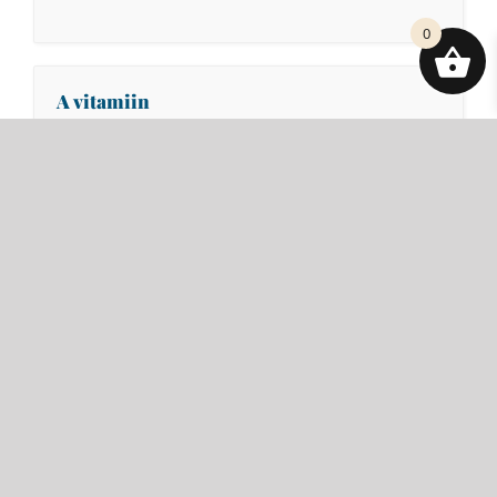
0
A vitamiin
D vitamiin
Vitamiinid ja toidulisandid Vitabi.ee e-
poest
B vitamiin