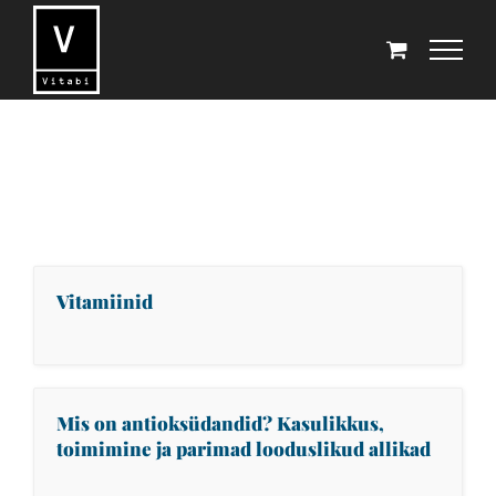
Skip
to
content
Vitamiinid
Mis on antioksüdandid? Kasulikkus,
toimimine ja parimad looduslikud allikad