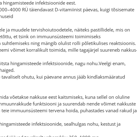
sta hingamisteede infektsioonide eest.
1000–4000 RÜ täiendavast D-vitamiinist päevas, kuigi tõsisemate
nuseid
ele ja muudele tervishoiutoodetele, näiteks pastillidele, mis on
tõttu, et tsink on immuunsüsteemi toimimiseks
uhtlemiseks ning mängib olulist rolli põletikulises reaktsioonis.
emi võimet korralikult toimida, mille tagajärjel suureneb nakkus
aitsta hingamisteede infektsioonide, nagu nohu.Veelgi enam,
 haiged.
e tavaliselt ohutu, kui päevane annus jääb kindlaksmääratud
mida võetakse nakkuse eest kaitsmiseks, kuna sellel on oluline
e immuunrakkude funktsiooni ja suurendab nende võimet nakkuste
tab teie immuunsüsteemi tervena hoida, puhastades vanad rakud ja
hingamisteede infektsioonide, sealhulgas nohu, kestust ja