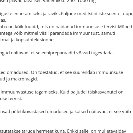
used jäävad tavaliselt vahemikku 250–1000 mg
iguste ennetamiseks ja raviks.Paljude meditsiiniliste seente tüüp
as.
uni saba on kõik tüübid, mis on näidanud immuunsuse tervist.Mõned
entega võib mitmel viisil parandada immuunsust, samuti
tmat ja kopsuinfektsioone.
ngud näitavad, et seleenipreparaadid võivad tugevdada
tased omadused. On tõestatud, et see suurendab immuunsuse
kud ja makrofaagid.
iku immuunvastuse tagamiseks. Kuid paljudel täiskasvanutel on
se tervist.
msad põletikuvastased omadused ja katsed näitavad, et see võib
asutatakse tarude hermeetikuna. Ehkki sellel on muljetavaldav