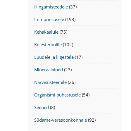
Hingamisteedele
(37)
e
Immuunsusele
(193)
Kehakaalule
(75)
Kolesteroolile
(102)
Luudele ja liigestele
(17)
Mineraalained
(23)
Närvisüsteemile
(26)
Organismi puhastusele
(54)
Seened
(8)
Südame-veresoonkonnale
(92)