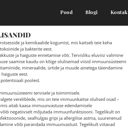
Pood
Blogi
Kontak
LISANDID
sesside ja kemikaalide kogumist, mis kaitseb teie keha
oksiinide ja bakterite eest.
kuste ja haiguste ennetamise võti. Tervisliku eluviisi valimine
oormuse saamise kaudu on kõige olulisemad viisid immuunsüsteemi
itamiinide, mineraalide, ürtide ja muude ainetega täiendamine
 haiguste eest.
otentsiaali poolest.
 immuunsüsteemi tervisele ja toimimisele.
lgete vereliblede, mis on teie immuunkaitse olulised osad –
, mis aitab kaasa immuunvastuse edendamisele
is võib negatiivselt mõjutada immuunfunktsiooni. Tegelikult on
ektsioonide, sealhulgas gripi ja allergilise astma, suurenenud
ndamine võib parandada immuunvastust. Tegelikult viitavad