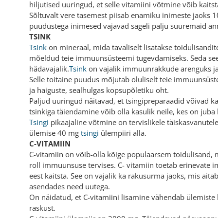
hiljutised uuringud, et selle vitamiini võtmine võib kait
Sõltuvalt vere tasemest piisab enamiku inimeste jaoks 
puudustega inimesed vajavad sageli palju suuremaid an
TSINK
Tsink
on mineraal, mida tavaliselt lisatakse toidulisandit
mõeldud teie immuunsüsteemi tugevdamiseks. Seda see
hädavajalik.
Tsink
on vajalik immuunrakkude arenguks ja s
Selle toitaine puudus mõjutab oluliselt teie immuunsüste
ja haiguste, sealhulgas kopsupõletiku oht.
Paljud uuringud näitavad, et tsingipreparaadid võivad k
tsinkiga täiendamine võib olla kasulik neile, kes on juba
Tsingi
pikaajaline võtmine on tervislikele täiskasvanutel
ülemise 40 mg
tsingi
ülempiiri alla.
C-VITAMIIN
C-vitamiin on võib-olla kõige populaarsem toidulisand, 
roll immuunsuse tervises. C- vitamiin toetab erinevat
eest kaitsta. See on vajalik ka rakusurma jaoks, mis ai
asendades need uutega.
On näidatud, et C-vitamiini lisamine vähendab ülemiste 
raskust.