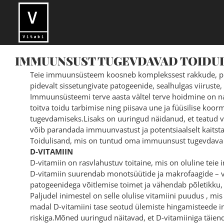
Skip
to
content
IMMUUNSUST TUGEVDAVAD TOIDU
Teie immuunsüsteem koosneb komplekssest rakkude, prot
pidevalt sissetungivate patogeenide, sealhulgas viiruste, t
Immuunsüsteemi terve aasta vältel terve hoidmine on nak
toitva toidu tarbimise ning piisava une ja füüsilise k
tugevdamiseks.Lisaks on uuringud näidanud, et teatud v
võib parandada immuunvastust ja potentsiaalselt kaitsta
Toidulisand, mis on tuntud oma immuunsust tugevdava p
D-VITAMIIN
D-vitamiin on rasvlahustuv toitaine, mis on oluline teie
D-vitamiin suurendab monotsüütide ja makrofaagide – va
patogeenidega võitlemise toimet ja vähendab põletikku
Paljudel inimestel on selle olulise vitamiini puudus , m
madal D-vitamiini tase seotud ülemiste hingamisteede inf
riskiga.Mõned uuringud näitavad, et D-vitamiiniga täie