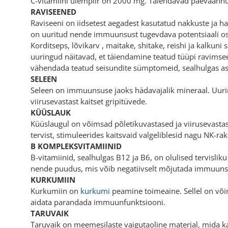
C-vitamiini ülempiir on 2000 mg. Täiendavad päevaann
RAVISEENED
Raviseeni on iidsetest aegadest kasutatud nakkuste ja ha
on uuritud nende immuunsust tugevdava potentsiaali os
Korditseps, lõvikarv , maitake, shitake, reishi ja kalk
uuringud näitavad, et täiendamine teatud tüüpi ravimse
vähendada teatud seisundite sümptomeid, sealhulgas as
SELEEN
Seleen on immuunsuse jaoks hädavajalik mineraal. Uuri
viirusevastast kaitset gripitüvede.
KÜÜSLAUK
Küüslaugul on võimsad põletikuvastased ja viirusevas
tervist, stimuleerides kaitsvaid valgeliblesid nagu NK-ra
B KOMPLEKSVITAMIINID
B-vitamiinid, sealhulgas B12 ja B6, on olulised tervisl
nende puudus, mis võib negatiivselt mõjutada immuunsu
KURKUMIIN
Kurkumiin on
kurkumi
peamine toimeaine. Sellel on või
aidata parandada immuunfunktsiooni.
TARUVAIK
Taruvaik on meemesilaste vaigutaoline materjal, mida k