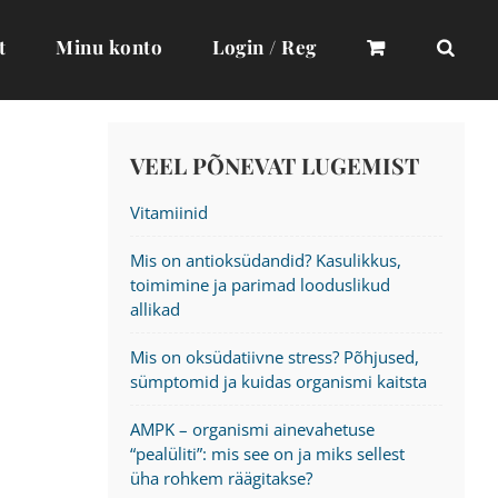
t
Minu konto
Login / Reg
VEEL PÕNEVAT LUGEMIST
Vitamiinid
Mis on antioksüdandid? Kasulikkus,
toimimine ja parimad looduslikud
allikad
Mis on oksüdatiivne stress? Põhjused,
sümptomid ja kuidas organismi kaitsta
AMPK – organismi ainevahetuse
“pealüliti”: mis see on ja miks sellest
üha rohkem räägitakse?