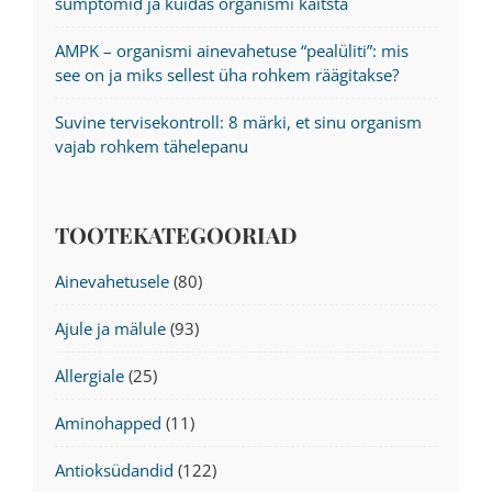
sümptomid ja kuidas organismi kaitsta
AMPK – organismi ainevahetuse “pealüliti”: mis
see on ja miks sellest üha rohkem räägitakse?
Suvine tervisekontroll: 8 märki, et sinu organism
vajab rohkem tähelepanu
TOOTEKATEGOORIAD
Ainevahetusele
(80)
Ajule ja mälule
(93)
Allergiale
(25)
Aminohapped
(11)
Antioksüdandid
(122)