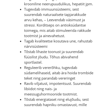
krooniline neerupuudulikus, hepatiit jpm.
Tugevdab immuunsüsteemi, sest
suurendab naturaalsete tapjarakkude
arvu kehas, – Leevendab väsimust ja
stressi. Korditseps on antioksüdantse
toimega, mis aitab stimuleerida rakkude
tootmist ja ainevahetust.
Tagab kvaliteetse kosutava une, rahustab
närvisüsteemi
Tõstab lihaste toonust ja suurendab
füüsilist jõudu. Tõhus abivahend
sportlastel.
Reguleerib vererõhku, tugevdab
südamelihaseid, aitab ära hoida trombide
teket ning parandab vereringet
Ravib viljatust, impotentsust. Suurendab
libiidot ning nais- ja
meessuguhormoonide tootmist.
Tõstab energiataset ning elujõudu, sest
suurendab hapniku omastavust, mille