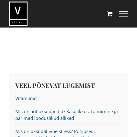
Skip
to
content
VEEL PÕNEVAT LUGEMIST
Vitamiinid
Mis on antioksüdandid? Kasulikkus, toimimine ja
parimad looduslikud allikad
Mis on oksüdatiivne stress? Põhjused,