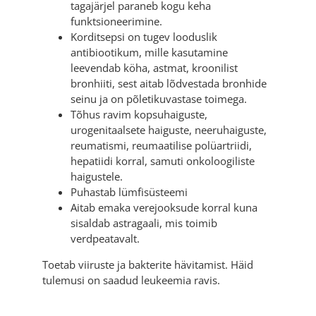
tagajärjel paraneb kogu keha
funktsioneerimine.
Korditsepsi on tugev looduslik
antibiootikum, mille kasutamine
leevendab köha, astmat, kroonilist
bronhiiti, sest aitab lõdvestada bronhide
seinu ja on põletikuvastase toimega.
Tõhus ravim kopsuhaiguste,
urogenitaalsete haiguste, neeruhaiguste,
reumatismi, reumaatilise polüartriidi,
hepatiidi korral, samuti onkoloogiliste
haigustele.
Puhastab lümfisüsteemi
Aitab emaka verejooksude korral kuna
sisaldab astragaali, mis toimib
verdpeatavalt.
Toetab viiruste ja bakterite hävitamist. Häid
tulemusi on saadud leukeemia ravis.