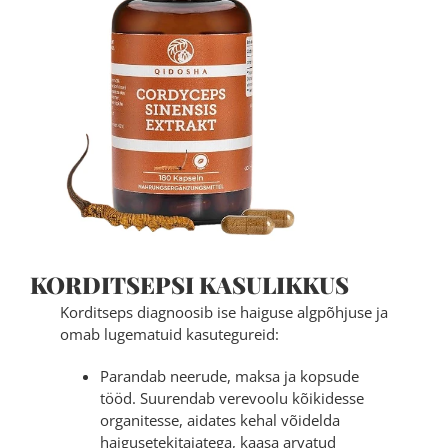
KORDITSEPSI KASULIKKUS
Korditseps diagnoosib ise haiguse algpõhjuse ja
omab lugematuid kasutegureid:
Parandab neerude, maksa ja kopsude
tööd. Suurendab verevoolu kõikidesse
organitesse, aidates kehal võidelda
haigusetekitajatega, kaasa arvatud