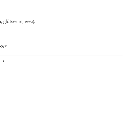
glütseriin, vesi).
V*
*
——————————————————————————————