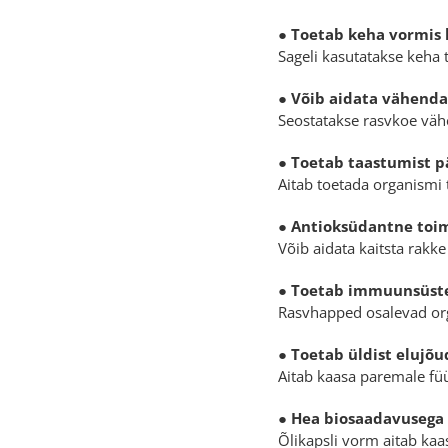
●
Toetab keha vormis 
Sageli kasutatakse keha 
●
Võib aidata vähenda
Seostatakse rasvkoe vä
●
Toetab taastumist pä
Aitab toetada organismi t
●
Antioksüdantne toi
Võib aidata kaitsta rakke
●
Toetab immuunsüst
Rasvhapped osalevad or
●
Toetab üldist elujõ
Aitab kaasa paremale füü
●
Hea biosaadavusega
Õlikapsli vorm aitab ka