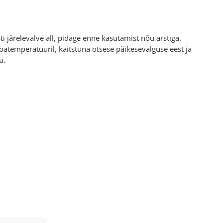
ti järelevalve all, pidage enne kasutamist nõu arstiga.
atemperatuuril, kaitstuna otsese päikesevalguse eest ja
u.