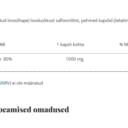
d linoolhape) looduslikust saflooriõlist, pehmed kapslid (želatiin, 
US SISALDAB 1 kapsli kohta % NR
tud linoolhape 80% 1000 mg 
——————————————————————————————
(
NRV
) ei ole määratud
 peamised omadused