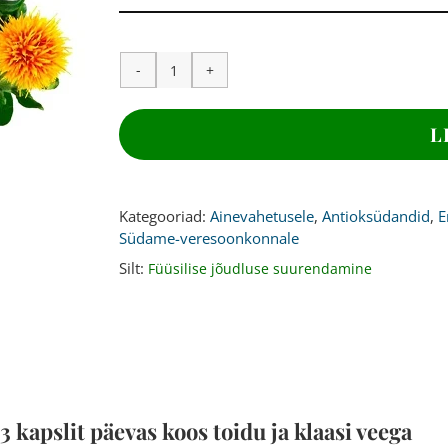
CLA
KAPSLID,
1000
L
mg,
180
kapslit
kogus
Kategooriad:
Ainevahetusele
,
Antioksüdandid
,
E
Südame-veresoonkonnale
Silt:
Füüsilise jõudluse suurendamine
3 kapslit päevas koos toidu ja klaasi veega