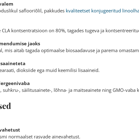
 valem
uslikul saflooriõlil, pakkudes
kvaliteetset konjugeeritud linoolh
lle CLA kontsentratsioon on 80%, tagades tugeva ja kontsentreerit
imendumise jaoks
jul, mis aitab tagada optimaalse biosaadavuse ja parema omastam
isaaineteta
araati, dioksiide ega muid keemilisi lisaaineid.
llergeenivaba
a-, suhkru-, säilitusainete-, lõhna- ja maitseainete ning GMO-vaba k
sed
vahetust
ismi normaalset rasvade ainevahetust.