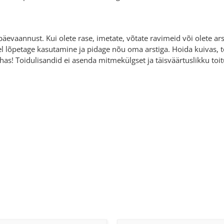
äevaannust. Kui olete rase, imetate, võtate ravimeid või olete ars
 lõpetage kasutamine ja pidage nõu oma arstiga. Hoida kuivas, to
has! Toidulisandid ei asenda mitmekülgset ja täisväärtuslikku toit