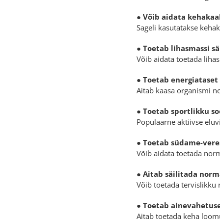
●
Võib aidata kehakaal
Sageli kasutatakse kehak
●
Toetab lihasmassi sä
Võib aidata toetada lihas
●
Toetab energiataset
Aitab kaasa organismi n
●
Toetab sportlikku s
Populaarne aktiivse eluvi
●
Toetab südame-vere
Võib aidata toetada norm
●
Aitab säilitada norm
Võib toetada tervislikku
●
Toetab ainevahetuse
Aitab toetada keha loom