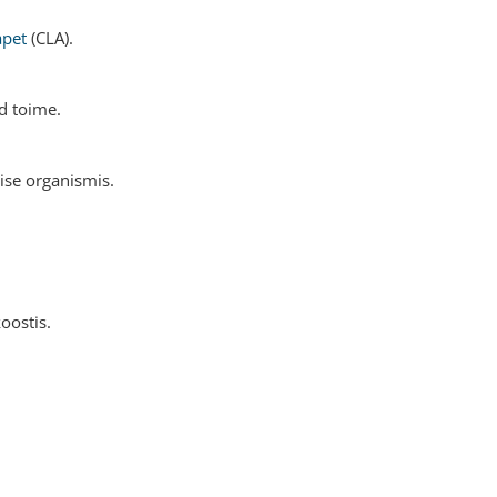
apet
(CLA).
ud toime.
ise organismis.
oostis.