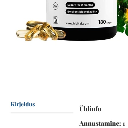
Kirjeldus
Üldinfo
Annustamine:
1-