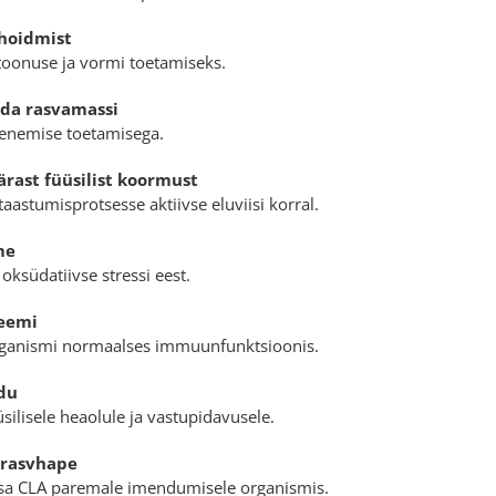
hoidmist
toonuse ja vormi toetamiseks.
da rasvamassi
henemise toetamisega.
rast füüsilist koormust
aastumisprotsesse aktiivse eluviisi korral.
me
 oksüdatiivse stressi eest.
eemi
ganismi normaalses immuunfunktsioonis.
udu
silisele heaolule ja vastupidavusele.
 rasvhape
asa CLA paremale imendumisele organismis.