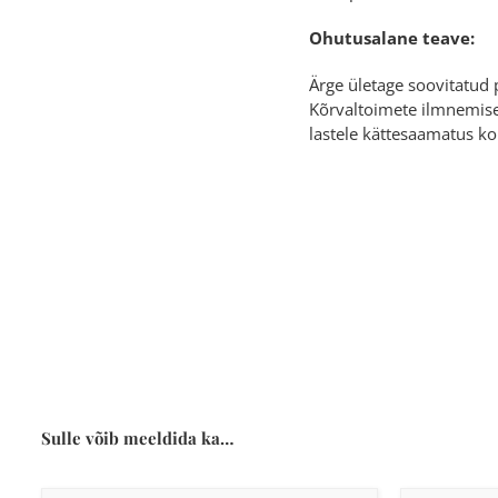
Ohutusalane teave:
Ärge ületage soovitatud p
Kõrvaltoimete ilmnemisel
lastele kättesaamatus ko
Sulle võib meeldida ka…