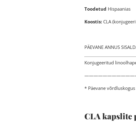
Toodetud
Hispaanias
Koostis:
CLA (konjugeeritu
PÄEVANE ANN
Konjugeeri
———————————
* Päevane võrdluskogus 
CLA kapslite