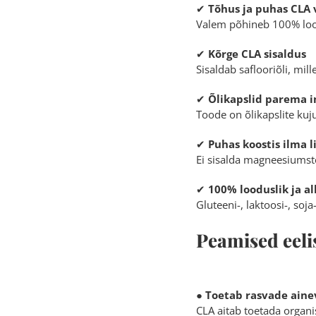
✔
Tõhus ja puhas CLA
Valem põhineb 100% lood
✔
Kõrge CLA sisaldus
Sisaldab saflooriõli, mi
✔
Õlikapslid parema 
Toode on õlikapslite ku
✔
Puhas koostis ilma l
Ei sisalda magneesiumste
✔
100% looduslik ja a
Gluteeni-, laktoosi-, soj
Peamised eeli
●
Toetab rasvade aine
CLA aitab toetada organ