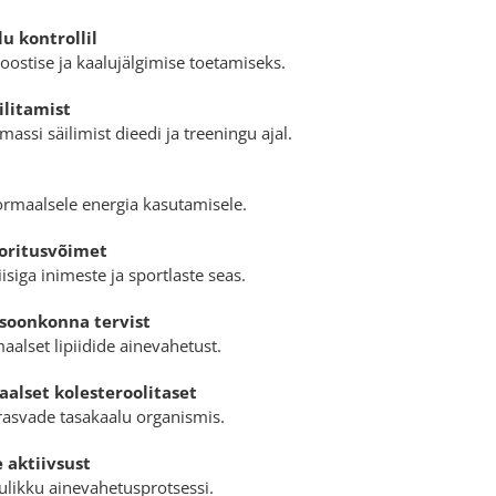
u kontrollil
oostise ja kaalujälgimise toetamiseks.
ilitamist
massi säilimist dieedi ja treeningu ajal.
ormaalsele energia kasutamisele.
ooritusvõimet
isiga inimeste ja sportlaste seas.
soonkonna tervist
aalset lipiidide ainevahetust.
aalset kolesteroolitaset
 rasvade tasakaalu organismis.
 aktiivsust
ulikku ainevahetusprotsessi.