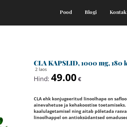
Pood
Blogi
Kontak
CLA KAPSLID, 1000 mg, 180 k
2 laos
49.00
Hind:
€
CLA ehk konjugeeritud linoolhape on safloo
ainevahetuse ja kehakoostise toetamiseks. 
kaalulagetamisel ning aitab põletada rasv
linoolhappel on antioksüdantsed omadused,