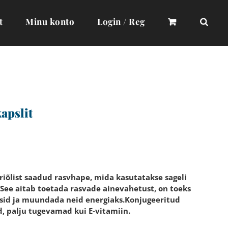
t
Minu konto
Login / Reg
apslit
riõlist saadud rasvhape, mida kasutatakse sageli
See aitab toetada rasvade ainevahetust, on toeks
asid ja muundada neid energiaks.Konjugeeritud
 palju tugevamad kui E-vitamiin.