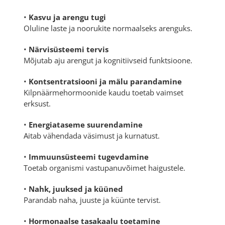
•
Kasvu ja arengu tugi
Oluline laste ja noorukite normaalseks arenguks.
•
Närvisüsteemi tervis
Mõjutab aju arengut ja kognitiivseid funktsioone.
•
Kontsentratsiooni ja mälu parandamine
Kilpnäärmehormoonide kaudu toetab vaimset
erksust.
•
Energiataseme suurendamine
Aitab vähendada väsimust ja kurnatust.
•
Immuunsüsteemi tugevdamine
Toetab organismi vastupanuvõimet haigustele.
•
Nahk, juuksed ja küüned
Parandab naha, juuste ja küünte tervist.
•
Hormonaalse tasakaalu toetamine