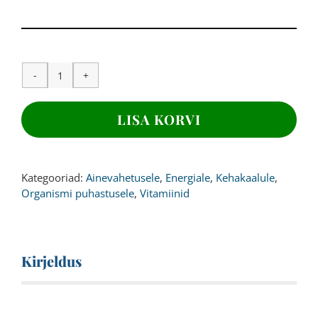
JOOD,
315
mcg,
LISA KORVI
250
kapslit
kogus
Kategooriad:
Ainevahetusele
,
Energiale
,
Kehakaalule
,
Organismi puhastusele
,
Vitamiinid
Kirjeldus