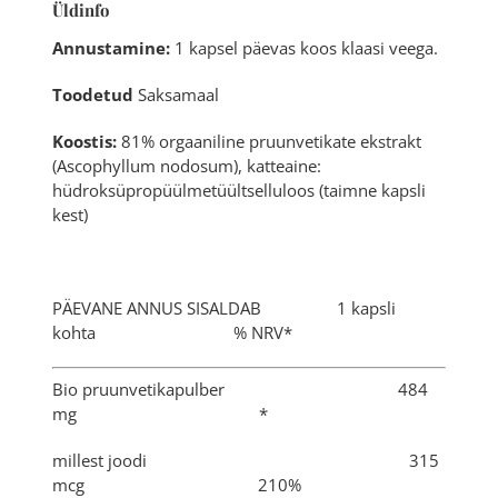
Üldinfo
Annustamine:
1 kapsel päevas koos klaasi veega.
Toodetud
Saksamaal
Koostis:
81% orgaaniline pruunvetikate ekstrakt
(Ascophyllum nodosum), katteaine:
hüdroksüpropüülmetüültselluloos (taimne kapsli
kest)
PÄEVANE ANNUS SISALDAB 1 kapsli
kohta % NRV*
Bio pruunvetikapulber 484
mg *
millest joodi 315
mcg 210%