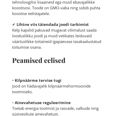
tehnoloogilisi lisaaineid ega muid ebavajalikke
koostisosi. Toode on GMO-vaba ning sobib puhta
koostise eelistajatele.
✔
Lihtne viis täiendada joodi tarbimist
Kelp kapslid pakuvad mugavat võimalust saada
looduslikku joodi ja muid vetikates leiduvaid
väärtuslikke toitaineid igapäevase tasakaalustatud
toitumise osana.
Peamised eelised
•
Kilpnäärme tervise tugi
Jood on hädavajalik kilpnäärmehormoonide
tootmiseks.
•
Ainevahetuse reguleerimine
Toetab energia tootmist ja rasvade, valkude ning
süsivesikute ainevahetust.