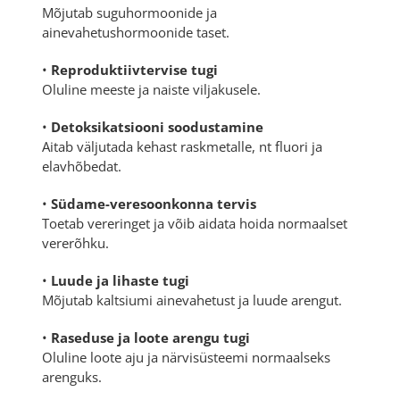
Mõjutab suguhormoonide ja
ainevahetushormoonide taset.
•
Reproduktiivtervise tugi
Oluline meeste ja naiste viljakusele.
•
Detoksikatsiooni soodustamine
Aitab väljutada kehast raskmetalle, nt fluori ja
elavhõbedat.
•
Südame-veresoonkonna tervis
Toetab vereringet ja võib aidata hoida normaalset
vererõhku.
•
Luude ja lihaste tugi
Mõjutab kaltsiumi ainevahetust ja luude arengut.
•
Raseduse ja loote arengu tugi
Oluline loote aju ja närvisüsteemi normaalseks
arenguks.