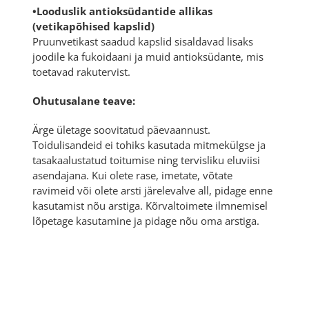
•Looduslik antioksüdantide allikas
(vetikapõhised kapslid)
Pruunvetikast saadud kapslid sisaldavad lisaks
joodile ka fukoidaani ja muid antioksüdante, mis
toetavad rakutervist.
Ohutusalane teave:
Ärge ületage soovitatud päevaannust.
Toidulisandeid ei tohiks kasutada mitmekülgse ja
tasakaalustatud toitumise ning tervisliku eluviisi
asendajana. Kui olete rase, imetate, võtate
ravimeid või olete arsti järelevalve all, pidage enne
kasutamist nõu arstiga. Kõrvaltoimete ilmnemisel
lõpetage kasutamine ja pidage nõu oma arstiga.