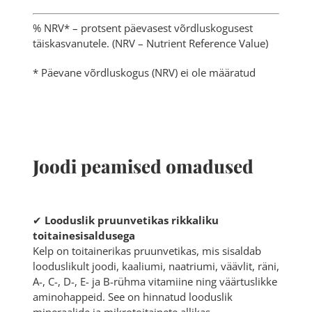
% NRV* – protsent päevasest võrdluskogusest
täiskasvanutele. (NRV – Nutrient Reference Value)
* Päevane võrdluskogus (NRV) ei ole määratud
Joodi peamised omadused
✔
Looduslik pruunvetikas rikkaliku
toitainesisaldusega
Kelp on toitainerikas pruunvetikas, mis sisaldab
looduslikult joodi, kaaliumi, naatriumi, väävlit, räni,
A-, C-, D-, E- ja B-rühma vitamiine ning väärtuslikke
aminohappeid. See on hinnatud looduslik
mineraalide ja mikrotoitainete allikas.