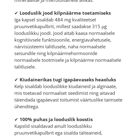
✔
Looduslik jood kilpnäärme toetamiseks
Iga kapsel sisaldab 484 mg kvaliteetset
pruunvetikapulbrit, millest saadakse 315 µg
looduslikku joodi. Jood aitab kaasa normaalsele
kognitiivsele funktsioonile, energiavahetusele,
närvisüsteemi talitlusele, naha normaalsele
seisundile ning kilpnäärmehormoonide
normaalsele tootmisele ja kilpnäärme normaalsele
talitlusele.
✔
Kiudainerikas tugi igapäevaseks heaoluks
Kelp sisaldab looduslikke kiudaineid ja alginaate,
mis toetavad normaalset seedimist ning aitavad
täiendada igapäevast toitumist väärtuslike taimsete
ühenditega.
✔
100% puhas ja looduslik koostis
Kapslid sisaldavad ainult looduslikku
pruunvetikapulbrit ega sisalda täiteaineid,