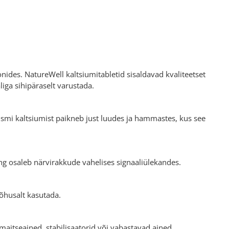
ides. NatureWell kaltsiumitabletid sisaldavad kvaliteetset
iga sihipäraselt varustada.
ismi kaltsiumist paikneb just luudes ja hammastes, kus see
ing osaleb närvirakkude vahelises signaaliülekandes.
õhusalt kasutada.
 maitseained, stabilisaatorid või vabastavad ained.