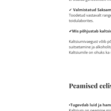
✔
Valmistatud Saksama
Toodetud vastavalt range
toidulaborites.
✔Mis põhjustab kalts
Kaltsiumivaegust võib põ
suitsetamine ja alkoholi
Kaltsiumile on ohuks ka 
Peamised eeli
•Tugevdab luid ja ha
Kaltsium on peamine min