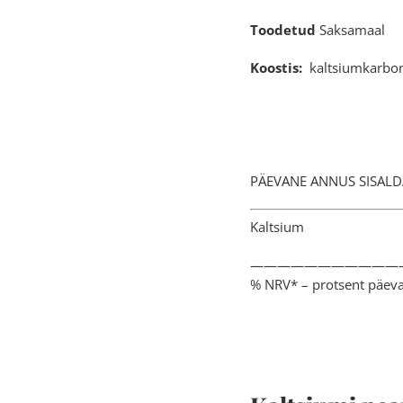
Toodetud
Saksamaal
Koostis:
kaltsiumkarbo
PÄEVANE ANNUS
Kalts
———————————
% NRV* – protsent päevas