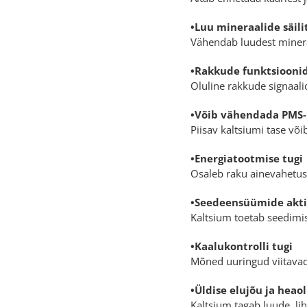
•Luu mineraalide säil
Vähendab luudest mineraa
•Rakkude funktsiooni
Oluline rakkude signaali
•Võib vähendada PMS
Piisav kaltsiumi tase võ
•Energiatootmise tugi
Osaleb raku ainevahetuse
•Seedeensüümide akt
Kaltsium toetab seedimis
•Kaalukontrolli tugi
Mõned uuringud viitavad,
•Üldise elujõu ja hea
Kaltsium tagab luude, lih