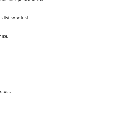
list sooritust.
mise.
etust.