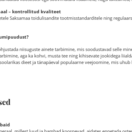
al – kontrollitud kvaliteet
tele Saksamaa toidulisandite tootmisstandarditele ning regulaarsel
iumipuudust?
hjustada niisuguste ainete tarbimine, mis soodustavad selle mine
tarbimine, aga ka kohvi, musta tee ning kihisevate jookidega liial
soolarikas dieet ja tänapäeval populaarne veejoomine, mis uhub k
sed
mbaid
eraal, millest luud ja hambad koosnevad, aidates ennetada oste