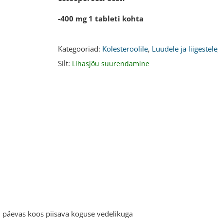
-400 mg 1 tableti kohta
Kategooriad:
Kolesteroolile
,
Luudele ja liigestele
Silt:
Lihasjõu suurendamine
i päevas koos piisava koguse vedelikuga