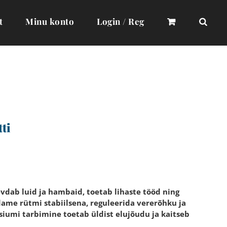
t
Minu konto
Login / Reg
ti
vdab luid ja hambaid, toetab lihaste tööd ning
dame rütmi stabiilsena, reguleerida vererõhku ja
iumi tarbimine toetab üldist elujõudu ja kaitseb