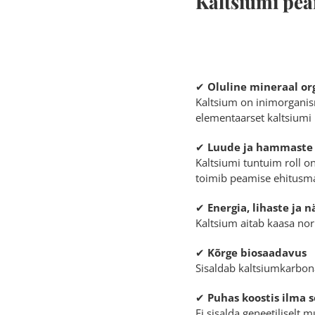
Kaltsiumi pe
✔
Oluline mineraal or
Kaltsium on inimorganism
elementaarset kaltsiumi 
✔
Luude ja hammaste
Kaltsiumi tuntuim roll o
toimib peamise ehitusma
✔
Energia, lihaste ja 
Kaltsium aitab kaasa nor
✔
Kõrge biosaadavus
Sisaldab kaltsiumkarbon
✔
Puhas koostis ilma 
Ei sisalda geneetiliselt 