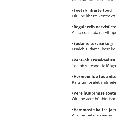
•Toetab lihaste tööd
Oluline lihaste kontrakt
•Reguleerib närvisüst
Aitab edastada närviimpu
•Südame tervise tugi
Osaleb südamelihase ko
•Vererõhu tasakaalus
Toetab veresoonte lõõgast
•Hormoonide tootmise
Kaltsium osaleb mitmete
•Vere hüübimise toet
Oluline vere hüübimispro
•Hammaste kaitse ja 
Aitab ennetada kaariest 