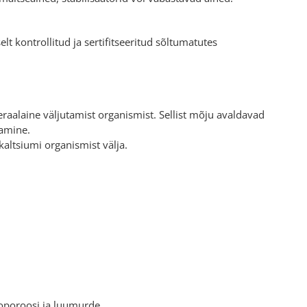
t kontrollitud ja sertifitseeritud sõltumatutes
raalaine väljutamist organismist. Sellist mõju avaldavad
damine.
altsiumi organismist välja.
oporoosi ja luumurde.