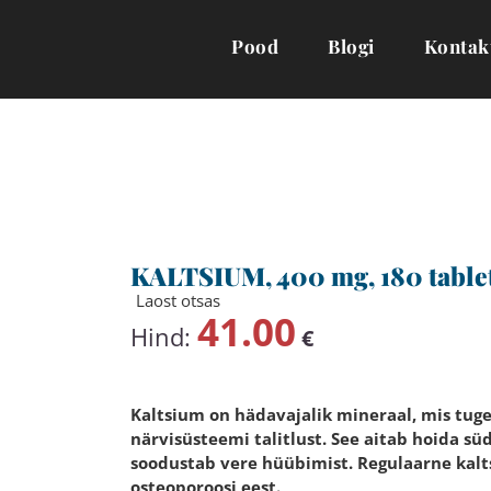
Pood
Blogi
Kontak
KALTSIUM, 400 mg, 180 tablet
Laost otsas
41.00
Hind:
€
Kaltsium on hädavajalik mineraal, mis tuge
närvisüsteemi talitlust. See aitab hoida sü
soodustab vere hüübimist. Regulaarne kalts
osteoporoosi eest.