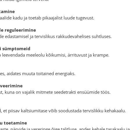
itamine
lide kadu ja toetab pikaajalist luude tugevust.
de reguleerimine
de edastamisel ja tervislikus rakkudevahelises suhtluses.
-i sümptomeid
ib leevendada meeleolu kõikumisi, ärrituvust ja krampe.
s, aidates muuta toitained energiaks.
iveerimine
t, kuna on vajalik mitmete seedetrakti ensüümide töös.
 et piisav kaltsiumitase võib soodustada tervislikku kehakaalu.
olu toetamine
aste, närvide ja vereringe õige talitluse, andes kehale tasakaalu j