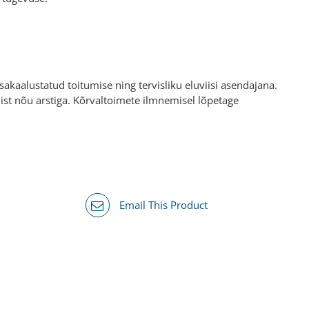
akaalustatud toitumise ning tervisliku eluviisi asendajana.
amist nõu arstiga. Kõrvaltoimete ilmnemisel lõpetage
Email This Product