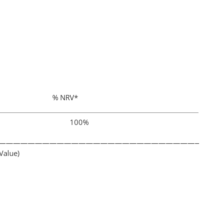
 kohta % NRV*
mg 100%
——————————————————————————————
Value)