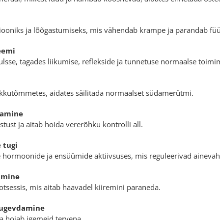
siooniks ja lõõgastumiseks, mis vähendab krampe ja parandab füüsi
eemi
lsse, tagades liikumise, reflekside ja tunnetuse normaalse toimi
kkutõmmetes, aidates säilitada normaalset südamerütmi.
tamine
ust ja aitab hoida vererõhku kontrolli all.
 tugi
 hormoonide ja ensüümide aktiivsuses, mis reguleerivad ainevah
amine
tsessis, mis aitab haavadel kiiremini paraneda.
tugevdamine
ja hoiab igemeid tervena.