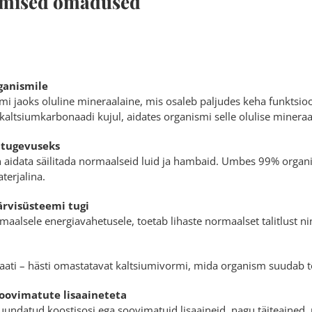
amised omadused
ganismile
i jaoks oluline mineraalaine, mis osaleb paljudes keha funktsioon
kaltsiumkarbonaadi kujul, aidates organismi selle olulise mineraal
 tugevuseks
n aidata säilitada normaalseid luid ja hambaid. Umbes 99% organ
terjalina.
närvisüsteemi tugi
maalsele energiavahetusele, toetab lihaste normaalset talitlust n
aati – hästi omastatavat kaltsiumivormi, mida organism suudab t
soovimatute lisaaineteta
muundatud koostisosi ega soovimatuid lisaaineid, nagu täiteained,