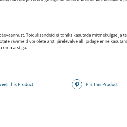
päevaannust. Toidulisandeid ei tohiks kasutada mitmekülgse ja tas
võtate ravimeid või olete arsti järelevalve all, pidage enne kasut
u oma arstiga.
weet This Product
Pin This Product