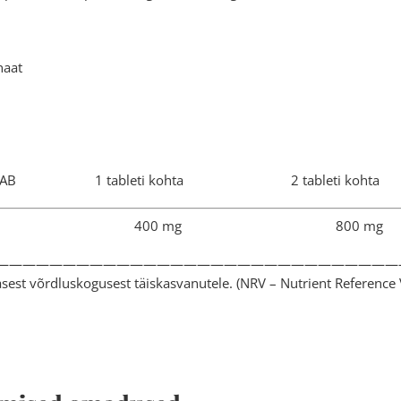
naat
 SISALDAB 1 tableti kohta 2 tableti
ium 400 mg 800 
——————————————————————————————
est võrdluskogusest täiskasvanutele. (NRV – Nutrient Reference 