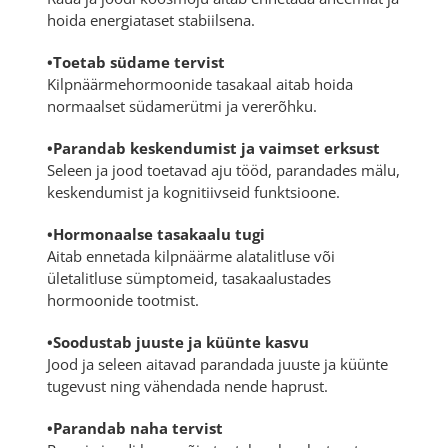
hoida energiataset stabiilsena.
•Toetab südame tervist
Kilpnäärmehormoonide tasakaal aitab hoida
normaalset südamerütmi ja vererõhku.
•Parandab keskendumist ja vaimset erksust
Seleen ja jood toetavad aju tööd, parandades mälu,
keskendumist ja kognitiivseid funktsioone.
•Hormonaalse tasakaalu tugi
Aitab ennetada kilpnäärme alatalitluse või
ületalitluse sümptomeid, tasakaalustades
hormoonide tootmist.
•Soodustab juuste ja küünte kasvu
Jood ja seleen aitavad parandada juuste ja küünte
tugevust ning vähendada nende haprust.
•Parandab naha tervist