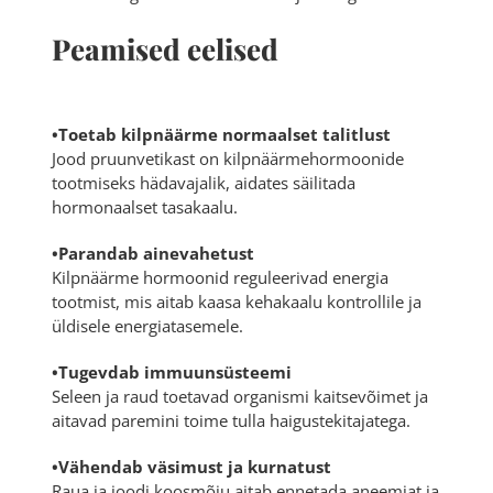
Peamised eelised
•Toetab kilpnäärme normaalset talitlust
Jood pruunvetikast on kilpnäärmehormoonide
tootmiseks hädavajalik, aidates säilitada
hormonaalset tasakaalu.
•Parandab ainevahetust
Kilpnäärme hormoonid reguleerivad energia
tootmist, mis aitab kaasa kehakaalu kontrollile ja
üldisele energiatasemele.
•Tugevdab immuunsüsteemi
Seleen ja raud toetavad organismi kaitsevõimet ja
aitavad paremini toime tulla haigustekitajatega.
•Vähendab väsimust ja kurnatust
Raua ja joodi koosmõju aitab ennetada aneemiat ja