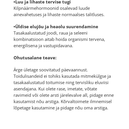
•Luu ja lihaste tervise tugi
Kilpnäärmehormoonid osalevad luude
ainevahetuses ja lihaste normaalses talitluses.
•Üldise elujõu ja heaolu suurendamine
Tasakaalustatud joodi, raua ja seleeni
kombinatsioon aitab hoida organismi tervena,
energilisena ja vastupidavana.
Ohutusalane teave:
Ärge ületage soovitatud päevaannust.
Toidulisandeid ei tohiks kasutada mitmekülgse ja
tasakaalustatud toitumise ning tervisliku eluviisi
asendajana. Kui olete rase, imetate, võtate
ravimeid või olete arsti järelevalve all, pidage enne
kasutamist nõu arstiga. Kõrvaltoimete ilmnemisel
lõpetage kasutamine ja pidage nõu oma arstiga.