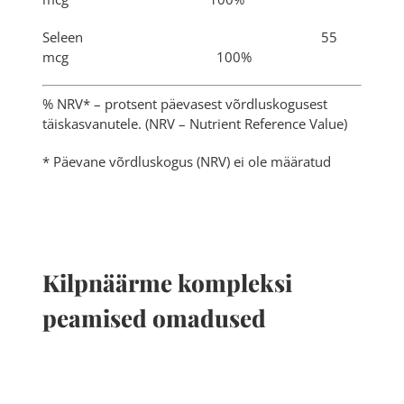
Seleen 55
mcg 100%
% NRV* – protsent päevasest võrdluskogusest
täiskasvanutele. (NRV – Nutrient Reference Value)
* Päevane võrdluskogus (NRV) ei ole määratud
Kilpnäärme kompleksi
peamised omadused