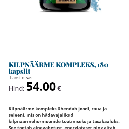
KILPNÄÄRME KOMPLEKS, 180
kapslit
Laost otsas
54.00
Hind:
€
Kilpnäärme kompleks ühendab joodi, raua ja
seleeni, mis on hädavajalikud
kilpnäärmehormoonide tootmiseks ja tasakaaluks.
See toetab ainevahetust, energiataset ning aitab