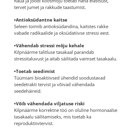
Raua ja joodi koosmõju toetab naha elastsust,
tervet jumet ja rakkude taastumist.
•Antioksüdantne kaitse
Seleen toimib antioksüdandina, kaitstes rakke
vabade radikaalide ja oksüdatiivse stressi eest.
•Vähendab stressi mõju kehale
Kilpnäärme talitluse tasakaal parandab
stressitaluvust ja aitab säilitada vaimset tasakaalu.
•Toetab seedimist
Tüümiani bioaktiivsed ühendid soodustavad
seedetrakti tervist ja võivad vähendada
seedehäireid.
•Võib vähendada viljatuse riski
Kilpnäärme korrektne töö on oluline hormonaalse
tasakaalu säilitamiseks, mis toetab ka
reproduktiivtervist.