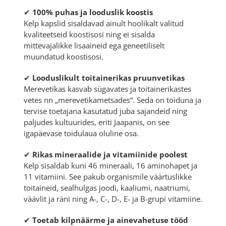
✔
100% puhas ja looduslik koostis
Kelp kapslid sisaldavad ainult hoolikalt valitud
kvaliteetseid koostisosi ning ei sisalda
mittevajalikke lisaaineid ega geneetiliselt
muundatud koostisosi.
✔
Looduslikult toitainerikas pruunvetikas
Merevetikas kasvab sügavates ja toitainerikastes
vetes nn „merevetikametsades“. Seda on toiduna ja
tervise toetajana kasutatud juba sajandeid ning
paljudes kultuurides, eriti Jaapanis, on see
igapäevase toidulaua oluline osa.
✔
Rikas mineraalide ja vitamiinide poolest
Kelp sisaldab kuni 46 mineraali, 16 aminohapet ja
11 vitamiini. See pakub organismile väärtuslikke
toitaineid, sealhulgas joodi, kaaliumi, naatriumi,
väävlit ja räni ning A-, C-, D-, E- ja B-grupi vitamiine.
✔
Toetab kilpnäärme ja ainevahetuse tööd