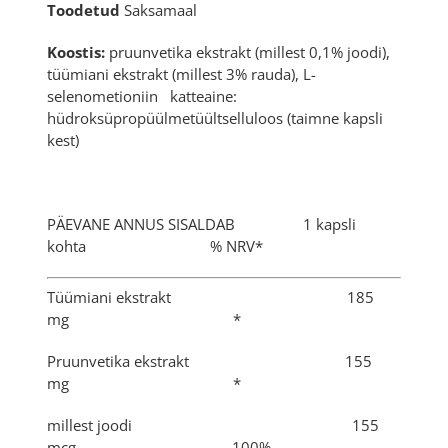
Toodetud
Saksamaal
Koostis:
pruunvetika ekstrakt (millest 0,1% joodi),
tüümiani ekstrakt (millest 3% rauda), L-
selenometioniin katteaine:
hüdroksüpropüülmetüültselluloos (taimne kapsli
kest)
PÄEVANE ANNUS SISALDAB 1 kapsli
kohta % NRV*
Tüümiani ekstrakt 185
mg *
Pruunvetika ekstrakt 155
mg *
millest joodi 155
mcg 100%