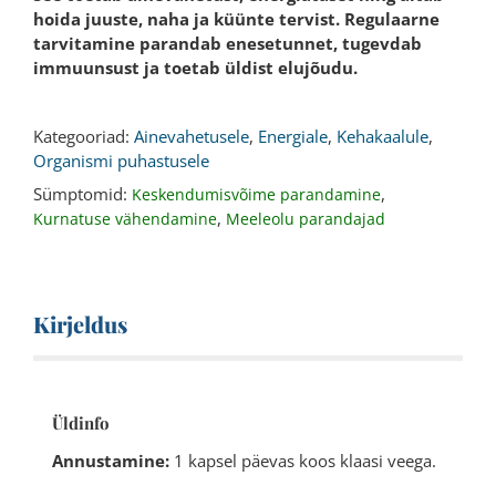
hoida juuste, naha ja küünte tervist. Regulaarne
tarvitamine parandab enesetunnet, tugevdab
immuunsust ja toetab üldist elujõudu.
Kategooriad:
Ainevahetusele
,
Energiale
,
Kehakaalule
,
Organismi puhastusele
Sümptomid:
,
Keskendumisvõime parandamine
,
Kurnatuse vähendamine
Meeleolu parandajad
Kirjeldus
Üldinfo
Annustamine:
1 kapsel päevas koos klaasi veega.