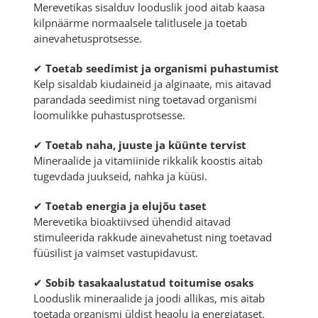
Merevetikas sisalduv looduslik jood aitab kaasa
kilpnäärme normaalsele talitlusele ja toetab
ainevahetusprotsesse.
✔
Toetab seedimist ja organismi puhastumist
Kelp sisaldab kiudaineid ja alginaate, mis aitavad
parandada seedimist ning toetavad organismi
loomulikke puhastusprotsesse.
✔
Toetab naha, juuste ja küünte tervist
Mineraalide ja vitamiinide rikkalik koostis aitab
tugevdada juukseid, nahka ja küüsi.
✔
Toetab energia ja elujõu taset
Merevetika bioaktiivsed ühendid aitavad
stimuleerida rakkude ainevahetust ning toetavad
füüsilist ja vaimset vastupidavust.
✔
Sobib tasakaalustatud toitumise osaks
Looduslik mineraalide ja joodi allikas, mis aitab
toetada organismi üldist heaolu ja energiataset.