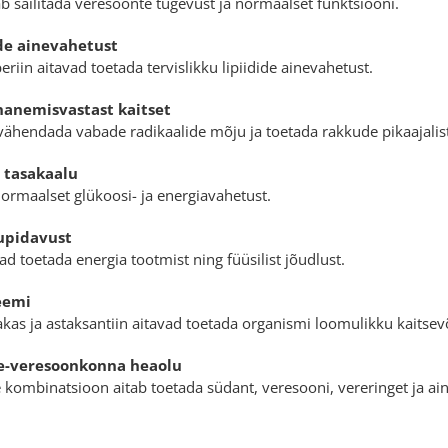
b säilitada veresoonte tugevust ja normaalset funktsiooni.
ide ainevahetust
eriin aitavad toetada tervislikku lipiidide ainevahetust.
nanemisvastast kaitset
ähendada vabade radikaalide mõju ja toetada rakkude pikaajalist 
 tasakaalu
normaalset glükoosi- ja energiavahetust.
tupidavust
ad toetada energia tootmist ning füüsilist jõudlust.
eemi
kas ja astaksantiin aitavad toetada organismi loomulikku kaitsev
e-veresoonkonna heaolu
 kombinatsioon aitab toetada südant, veresooni, vereringet ja aine