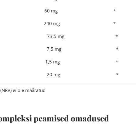
ka ekstrakt 60 mg *
re ekstrakt 240 mg *
sanool 73,5 mg *
sanool 7,5 mg *
antiin 1,5 mg *
üm Q10 20 mg *
(NRV) ei ole määratud
 kompleksi peamised omadused