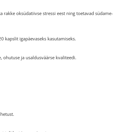
ta rakke oksüdatiivse stressi eest ning toetavad südame-
20 kapslit igapäevaseks kasutamiseks.
 ohutuse ja usaldusväärse kvaliteedi.
ahetust.