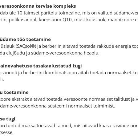
 veresoonkonna tervise kompleks
dab üle 10 taimset päritolu toimeaine, mis on valitud südame-v
riin, polikosanool, koensüüm Q10, must küüslauk, männikoore ekst
.
südame töö toetamine
lauk (SACsol®) ja berberiin aitavad toetada rakkude energia too
tada elujõudu ja südame-veresoonkonna heaolu.
vaainevahetuse tasakaalustatud tugi
osanooli ja berberiini kombinatsioon aitab toetada normaalset koles
i.
hu toetamine
ore ekstrakt aitavad toetada veresoonte normaalset talitlust ja 
südame-veresoonkonna süsteemi normaalset toimimist.
se tugi
 on tuntud maksa toetavad taimed, mis aitavad kaasa rasvade no
sesse.