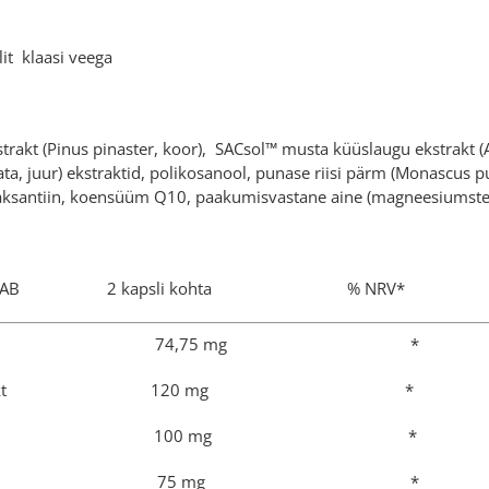
it klaasi veega
akt (Pinus pinaster, koor), SACsol™ musta küüslaugu ekstrakt (All
ata, juur) ekstraktid, polikosanool, punase riisi pärm (Monascus
staksantiin, koensüüm Q10, paakumisvastane aine (magneesiumstea
 SISALDAB 2 kapsli kohta % NRV*
iisi pärm 74,75 mg *
laugu ekstrakt 120 mg *
 ekstrakt 100 mg *
u ekstrakt 75 mg *