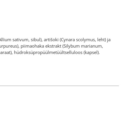
ium sativum, sibul), artišoki (Cynara scolymus, leht) ja
 purpureus), piimaohaka ekstrakt (Silybum marianum,
raat), hüdroksüpropüülmetüültselluloos (kapsel).