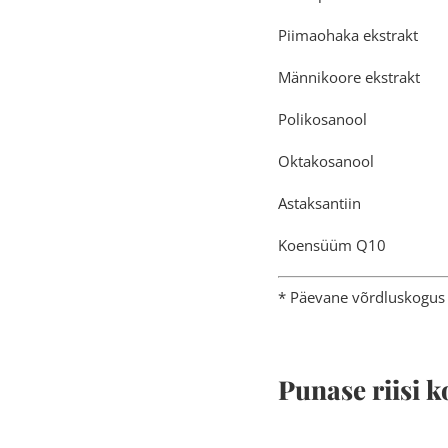
Piimaoha
Männikoo
Poliko
Oktako
Astaks
Koensü
* Päevane võrdluskogus 
Punase riisi