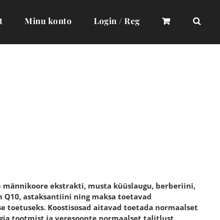
t
Minu konto
Login / Reg
ännikoore ekstrakti, musta küüslaugu, berberiini,
m Q10, astaksantiini ning maksa toetavad
se toetuseks. Koostisosad aitavad toetada normaalset
gia tootmist ja veresoonte normaalset talitlust.