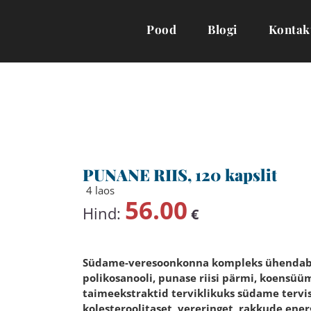
Pood
Blogi
Kontak
PUNANE RIIS, 120 kapslit
4 laos
56.00
Hind:
€
Südame-veresoonkonna kompleks ühendab m
polikosanooli, punase riisi pärmi, koensüü
taimeekstraktid terviklikuks südame tervi
kolesteroolitaset, vereringet, rakkude ener