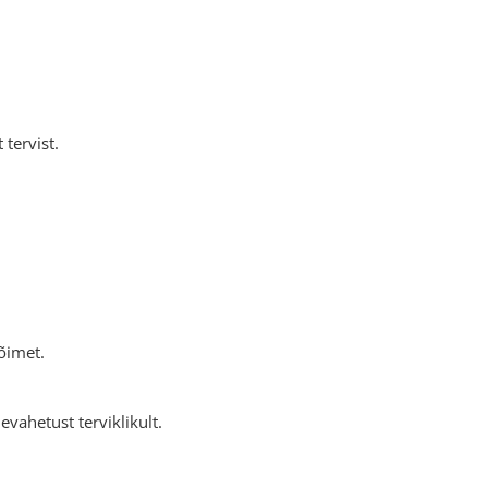
tervist.
õimet.
vahetust terviklikult.