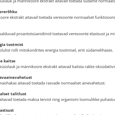
lauk ja männikoore ekstrakt aitavad toetada südame normaalset t
ererõhku
ore ekstrakt aitavad toetada veresoonte normaalset funktsiooni 
salduvad proantotsüanidiinid toetavad veresoonte elastsust ja mi
gia tootmist
ist rolli mitokondrites energia tootmisel, eriti südamelihases.
e kaitse
küüslauk ja männikoore ekstrakt aitavad kaitsta rakke oksüdatiivse
asvaainevahetust
iimaohakas aitavad toetada rasvade normaalset ainevahetust.
set talitlust
aitavad toetada maksa tervist ning organismi loomulikke puhastu
astsust