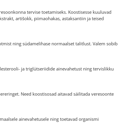
eresoonkonna tervise toetamiseks. Koostisesse kuuluvad
rakt, artišokk, piimaohakas, astaksantiin ja teised
tmist ning südamelihase normaalset talitlust. Valem sobib
terooli- ja triglütseriidide ainevahetust ning tervislikku
vereringet. Need koostisosad aitavad säilitada veresoonte
rmaalsele ainevahetusele ning toetavad organismi