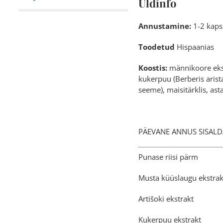
Üldinfo
Annustamine:
1-2 kapsl
Toodetud
Hispaanias
Koostis:
männikoore ekstr
kukerpuu (Berberis arist
seeme), maisitärklis, a
PÄEVANE ANNUS
Punase r
Musta küüs
Artišoki
Kukerpu