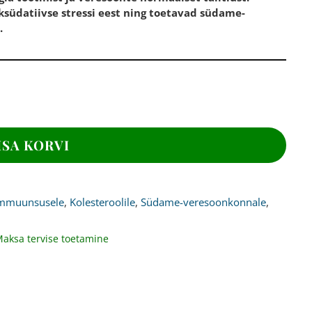
südatiivse stressi eest ning toetavad südame-
.
ISA KORVI
mmuunsusele
,
Kolesteroolile
,
Südame-veresoonkonnale
,
aksa tervise toetamine