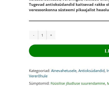
Tugevad antioksüdandid kaitsevad rakke ok
veresoonkonna süsteemi pikaajalist heaolu
PUNANE
RIIS,
120
L
kapslit
kogus
Kategooriad:
Ainevahetusele
,
Antioksüdandid
,
I
Vererõhule
Sümptomid:
,
Füüsilise jõudluse suurendamine
M