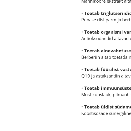
Männikoore ekstrakt aita
•
Toetab triglütseriid
Punase riisi pärm ja berb
•
Toetab organismi va
Antioksüdandid aitavad v
•
Toetab ainevahetuse
Berberiin aitab toetada 
•
Toetab füüsilist vas
Q10 ja astaksantiin aitav
•
Toetab immuunsüst
Must küüslauk, piimaoha
•
Toetab üldist südam
Koostisosade sünergiline