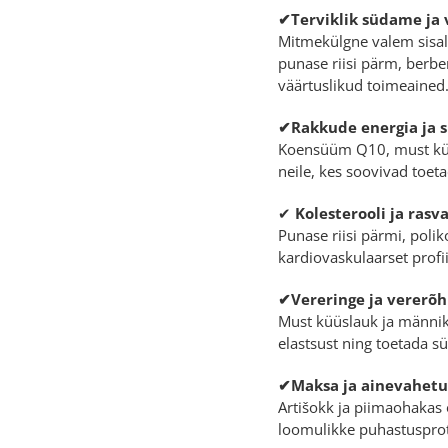
✔Terviklik südame ja
Mitmekülgne valem sisal
punase riisi pärm, berbe
väärtuslikud toimeained
✔Rakkude energia ja 
Koensüüm Q10, must küüs
neile, kes soovivad toe
✔
Kolesterooli ja ras
Punase riisi pärmi, polik
kardiovaskulaarset profiil
✔Vereringe ja vererõ
Must küüslauk ja männiko
elastsust ning toetada 
✔Maksa ja ainevahetu
Artišokk ja piimaohakas
loomulikke puhastusprot