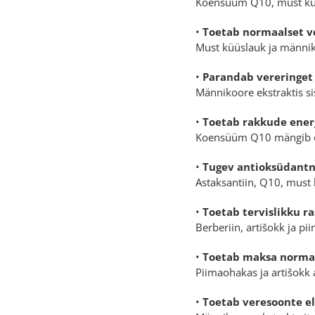
Koensüüm Q10, must küüs
•
Toetab normaalset v
Must küüslauk ja männiko
•
Parandab vereringet
Männikoore ekstraktis si
•
Toetab rakkude ener
Koensüüm Q10 mängib olul
•
Tugev antioksüdantn
Astaksantiin, Q10, must 
•
Toetab tervislikku r
Berberiin, artišokk ja p
•
Toetab maksa normaal
Piimaohakas ja artišokk 
•
Toetab veresoonte el