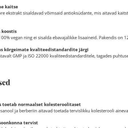
e kaitse
re ekstrakt sisaldavad võimsaid antioksüdante, mis aitavad kaits
 koostis
00% vegan ning ei sisalda ebavajalikke lisaaineid. Pakendis on 1
 kõrgeimate kvaliteedistandardite järgi
avalt GMP ja ISO 22000 kvaliteedistandarditele, tagades puhtuse,
sed
s toetab normaalset kolesteroolitaset
sanool ja berberiin aitavad toetada tervislikku kolesterooli ainev
oonkonna tervist