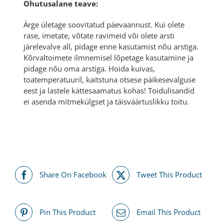
Ohutusalane teave:
Ärge ületage soovitatud päevaannust. Kui olete
rase, imetate, võtate ravimeid või olete arsti
järelevalve all, pidage enne kasutamist nõu arstiga.
Kõrvaltoimete ilmnemisel lõpetage kasutamine ja
pidage nõu oma arstiga. Hoida kuivas,
toatemperatuuril, kaitstuna otsese päikesevalguse
eest ja lastele kättesaamatus kohas! Toidulisandid
ei asenda mitmekülgset ja täisväärtuslikku toitu.
Share On Facebook
Tweet This Product
Pin This Product
Email This Product