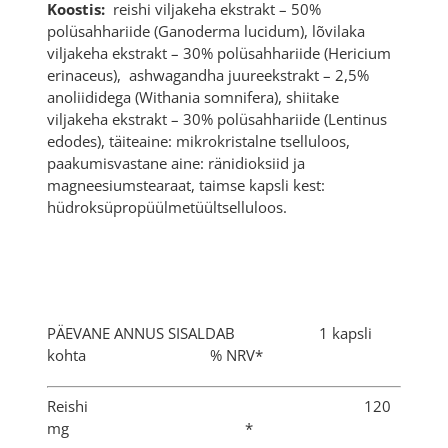
Koostis:
reishi viljakeha ekstrakt – 50%
polüsahhariide (Ganoderma lucidum), lõvilaka
viljakeha ekstrakt – 30% polüsahhariide (Hericium
erinaceus), ashwagandha juureekstrakt – 2,5%
anoliididega (Withania somnifera), shiitake
viljakeha ekstrakt – 30% polüsahhariide (Lentinus
edodes), täiteaine: mikrokristalne tselluloos,
paakumisvastane aine: ränidioksiid ja
magneesiumstearaat, taimse kapsli kest:
hüdroksüpropüülmetüültselluloos.
PÄEVANE ANNUS SISALDAB 1 kapsli
kohta % NRV*
Reishi 120
mg *