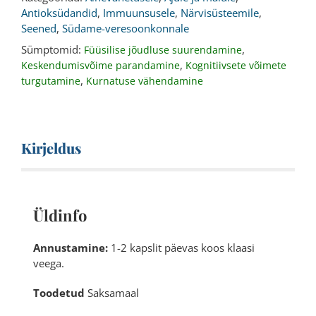
Antioksüdandid
,
Immuunsusele
,
Närvisüsteemile
,
Seened
,
Südame-veresoonkonnale
Sümptomid:
,
Füüsilise jõudluse suurendamine
,
Keskendumisvõime parandamine
Kognitiivsete võimete
,
turgutamine
Kurnatuse vähendamine
Kirjeldus
Üldinfo
Annustamine:
1-2 kapslit päevas koos klaasi
veega.
Toodetud
Saksamaal