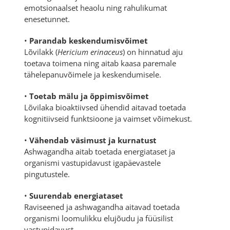
emotsionaalset heaolu ning rahulikumat
enesetunnet.
•
Parandab keskendumisvõimet
Lõvilakk (
Hericium erinaceus
) on hinnatud aju
toetava toimena ning aitab kaasa paremale
tähelepanuvõimele ja keskendumisele.
•
Toetab mälu ja õppimisvõimet
Lõvilaka bioaktiivsed ühendid aitavad toetada
kognitiivseid funktsioone ja vaimset võimekust.
•
Vähendab väsimust ja kurnatust
Ashwagandha aitab toetada energiataset ja
organismi vastupidavust igapäevastele
pingutustele.
•
Suurendab energiataset
Raviseened ja ashwagandha aitavad toetada
organismi loomulikku elujõudu ja füüsilist
vastupidavust.