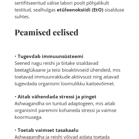
sertifitseeritud välise labori poolt põhjalikult
testitud, sealhulgas
etüleenoksiidi (EtO)
sisalduse
suhtes.
Peamised eelised
•
Tugevdab immuunsüsteemi
Seened nagu reishi ja šiitake sisaldavad
beetaglükaane ja teisi bioaktiivseid ühendeid, mis
toetavad immuunrakkude aktiivsust ning aitavad
tugevdada organismi loomulikku kaitsevõimet.
•
Aitab vähendada stressi ja pinget
Ashwagandha on tuntud adaptogeen, mis aitab
organismil paremini kohaneda stressi ja vaimse
koormusega.
•
Toetab vaimset tasakaalu
Ashwagandha ja reishi võivad aidata toetada