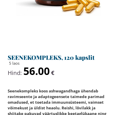
SEENEKOMPLEKS, 120 kapslit
5 laos
56.00
Hind:
€
Seenekompleks koos ashwagandhaga ühendab
ravimseente ja adaptogeensete taimede parimad
omadused, et toetada immuunsüsteemi, vaimset
võimekust ja üldist heaolu. Reishi, lõvilakk ja
shiitake pakuvad väärtuslikke beetaglükaane ning