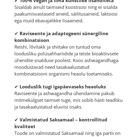
✔
100% vegan ja ilma kunstlike lisanditeta
Sisaldab ainult taimseid koostisosi ning ei sisalda
paakumisvastaseid aineid, säilitusaineid, laktoosi
ega muid ebavajalikke lisaaineid.
✔
Raviseente ja adaptogeeni sünergiline
kombinatsioon
Reishi, lõvilakk ja shiitake on tuntud oma
loodusliku polüsahhariidide ja teiste bioaktiivsete
ühendite sisalduse poolest. Koos ashwagandhaga
moodustavad need tasakaalustatud
kombinatsiooni organismi heaolu toetamiseks.
✔
Looduslik tugi igapäevaseks heaoluks
Raviseente ja ashwagandha ühendamine pakub
mitmekülgset taimset tuge, mis sobib hästi teadliku
ja tasakaalustatud eluviisi osaks.
✔
Valmistatud Saksamaal – kontrollitud
kvaliteet
Toode on valmistatud Saksamaal ning iga partii on