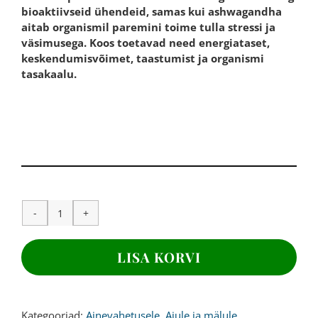
bioaktiivseid ühendeid, samas kui ashwagandha
aitab organismil paremini toime tulla stressi ja
väsimusega. Koos toetavad need energiataset,
keskendumisvõimet, taastumist ja organismi
tasakaalu.
SEENEKOMPLEKS,
120
kapslit
LISA KORVI
kogus
Kategooriad:
Ainevahetusele
,
Ajule ja mälule
,