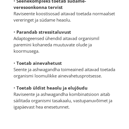
•
Seenekompleks toetab südame-
veresoonkonna tervist
Raviseente koostisosad aitavad toetada normaalset
vereringet ja südame heaolu.
•
Parandab stressitaluvust
Adaptogeensed ühendid aitavad organismil
paremini kohaneda muutuvate olude ja
koormusega.
•
Toetab ainevahetust
Seente ja ashwagandha toimeained aitavad toetada
organismi loomulikke ainevahetusprotsesse.
•
Toetab üldist heaolu ja elujõudu
Raviseente ja ashwagandha kombinatsioon aitab
säilitada organismi tasakaalu, vastupanuvõimet ja
igapäevast hea enesetunnet.