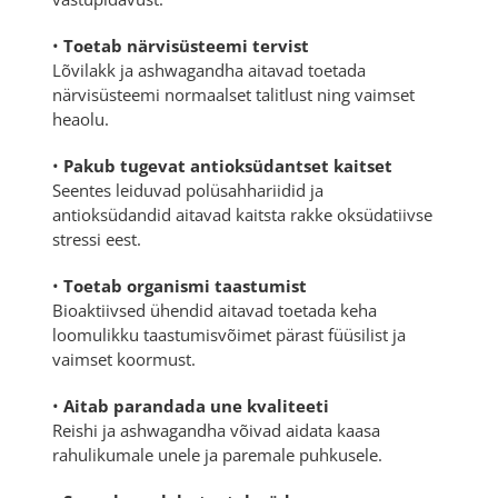
•
Toetab närvisüsteemi tervist
Lõvilakk ja ashwagandha aitavad toetada
närvisüsteemi normaalset talitlust ning vaimset
heaolu.
•
Pakub tugevat antioksüdantset kaitset
Seentes leiduvad polüsahhariidid ja
antioksüdandid aitavad kaitsta rakke oksüdatiivse
stressi eest.
•
Toetab organismi taastumist
Bioaktiivsed ühendid aitavad toetada keha
loomulikku taastumisvõimet pärast füüsilist ja
vaimset koormust.
•
Aitab parandada une kvaliteeti
Reishi ja ashwagandha võivad aidata kaasa
rahulikumale unele ja paremale puhkusele.