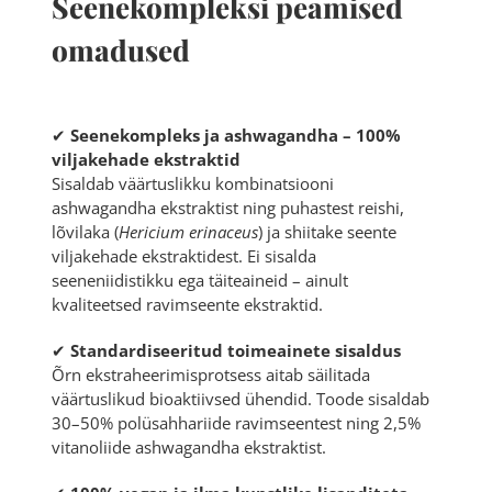
Seenekompleksi peamised
omadused
✔
Seenekompleks ja ashwagandha – 100%
viljakehade ekstraktid
Sisaldab väärtuslikku kombinatsiooni
ashwagandha ekstraktist ning puhastest reishi,
lõvilaka (
Hericium erinaceus
) ja shiitake seente
viljakehade ekstraktidest. Ei sisalda
seeneniidistikku ega täiteaineid – ainult
kvaliteetsed ravimseente ekstraktid.
✔
Standardiseeritud toimeainete sisaldus
Õrn ekstraheerimisprotsess aitab säilitada
väärtuslikud bioaktiivsed ühendid. Toode sisaldab
30–50% polüsahhariide ravimseentest ning 2,5%
vitanoliide ashwagandha ekstraktist.