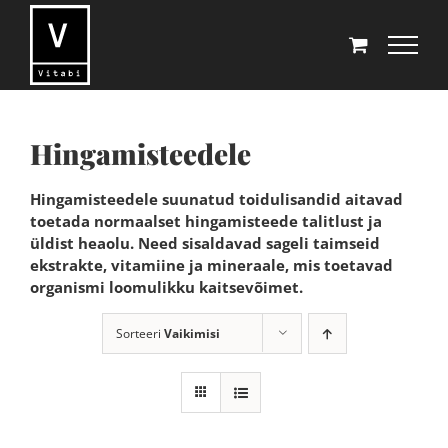
Skip
to
content
Hingamisteedele
Hingamisteedele suunatud toidulisandid aitavad
toetada normaalset hingamisteede talitlust ja
üldist heaolu. Need sisaldavad sageli taimseid
ekstrakte, vitamiine ja mineraale, mis toetavad
organismi loomulikku kaitsevõimet.
Sorteeri
Vaikimisi