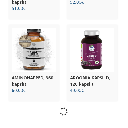
kapslit
52.00
€
51.00
€
AMINOHAPPED, 360
AROONIA KAPSLID,
kapslit
120 kapslit
60.00
€
49.00
€