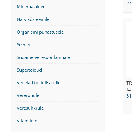
57
Mineraalained
Närvisüsteemile
Organismi puhastusele
Seened
Südame-veresoonkonnale
Supertoidud
Vedelad toidulisandid
TR
ka
Vererõhule
51
Veresuhkrule
Vitamiinid