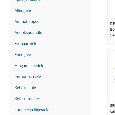
Allergiale
Aminohapped
RE
50
Antioksüdandid
54
Eesnäärmele
Energiale
Hingamisteedele
Immuunsusele
Kehakaalule
Kolesteroolile
SE
Luudele ja liigestele
ta