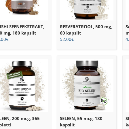
ISHI SEENEEKSTRAKT,
RESVERATROOL, 500 mg,
S
0 mg, 180 kapslit
60 kapslit
m
.00
€
52.00
€
4
LEEN, 200 mcg, 365
SELEEN, 55 mcg, 180
S
bletti
kapslit
k