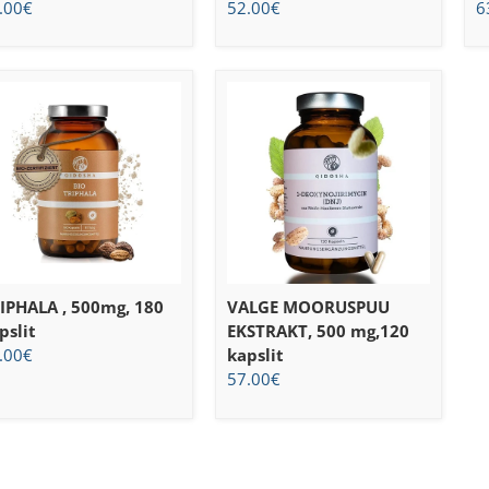
.00
€
52.00
€
6
IPHALA , 500mg, 180
VALGE MOORUSPUU
pslit
EKSTRAKT, 500 mg,120
.00
€
kapslit
57.00
€