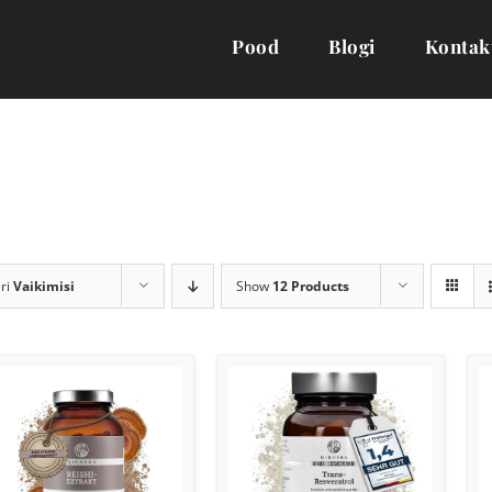
Pood
Blogi
Kontak
ri
Vaikimisi
Show
12 Products